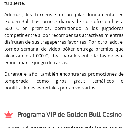
tu suerte.
Además, los torneos son un pilar fundamental en
Golden Bull. Los torneos diarios de slots ofrecen hasta
500 € en premios, permitiendo a los jugadores
competir entre sí por recompensas atractivas mientras
disfrutan de sus tragaperras favoritas. Por otro lado, el
torneo semanal de video póker entrega premios que
alcanzan los 1.000 €, ideal para los entusiastas de este
emocionante juego de cartas.
Durante el año, también encontrarás promociones de
temporada, como giros gratis temáticos o
bonificaciones especiales por aniversarios.
Programa VIP de Golden Bull Casino