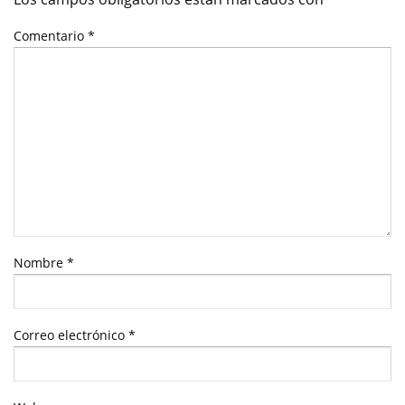
Comentario
*
Nombre
*
Correo electrónico
*