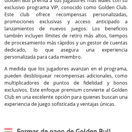
Golden Bull premia a sus jugadores más leales con su
exclusivo programa VIP, conocido como Golden Club.
Este club ofrece recompensas personalizadas,
promociones exclusivas y acceso anticipado a
lanzamientos de nuevos juegos. Los beneficios
también incluyen límites de retiro más altos, tiempos
de procesamiento más rápidos y un gestor de cuentas
dedicado, lo que asegura una experiencia
personalizada para cada miembro.
A medida que los jugadores avanzan en el programa,
pueden desbloquear recompensas adicionales, como
multiplicadores de puntos de fidelidad y bonos
exclusivos. Este enfoque premium convierte al Golden
Club en una excelente opción para quienes buscan una
experiencia de juego sofisticada y ventajas únicas.
Formas de pago de Golden Bull