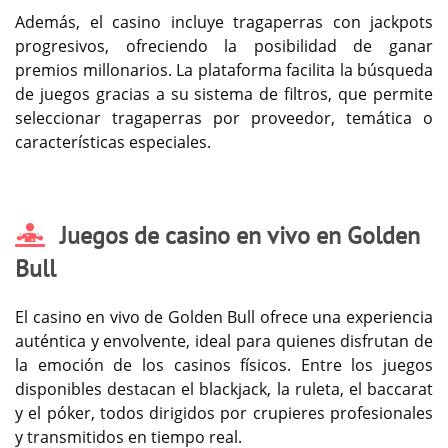
Además, el casino incluye tragaperras con jackpots
progresivos, ofreciendo la posibilidad de ganar
premios millonarios. La plataforma facilita la búsqueda
de juegos gracias a su sistema de filtros, que permite
seleccionar tragaperras por proveedor, temática o
características especiales.
Juegos de casino en vivo en Golden
Bull
El casino en vivo de Golden Bull ofrece una experiencia
auténtica y envolvente, ideal para quienes disfrutan de
la emoción de los casinos físicos. Entre los juegos
disponibles destacan el blackjack, la ruleta, el baccarat
y el póker, todos dirigidos por crupieres profesionales
y transmitidos en tiempo real.