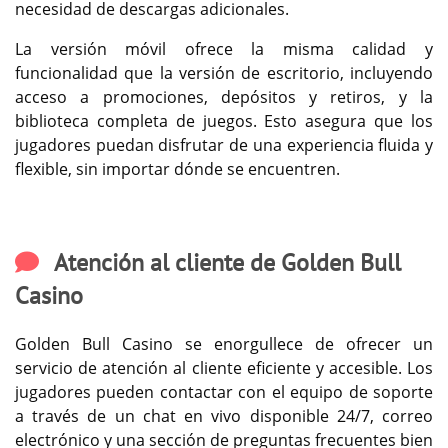
necesidad de descargas adicionales.
La versión móvil ofrece la misma calidad y
funcionalidad que la versión de escritorio, incluyendo
acceso a promociones, depósitos y retiros, y la
biblioteca completa de juegos. Esto asegura que los
jugadores puedan disfrutar de una experiencia fluida y
flexible, sin importar dónde se encuentren.
Atención al cliente de Golden Bull
Casino
Golden Bull Casino se enorgullece de ofrecer un
servicio de atención al cliente eficiente y accesible. Los
jugadores pueden contactar con el equipo de soporte
a través de un chat en vivo disponible 24/7, correo
electrónico y una sección de preguntas frecuentes bien