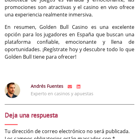
promociones son atractivas y el casino en vivo ofrece
una experiencia realmente inmersiva.
En resumen, Golden Bull Casino es una excelente
opción para los jugadores en España que buscan una
plataforma confiable, emocionante y llena de
oportunidades. ¡Regístrate hoy y descubre todo lo que
Golden Bull tiene para ofrecer!
Andrés Fuentes
Experto en casinos y apuestas
Deja una respuesta
Tu dirección de correo electrónico no será publicada.
Los campos obligatorios están marcados con
*