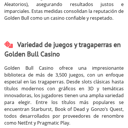
Aleatorios), asegurando resultados justos e
imparciales. Estas medidas consolidan la reputación de
Golden Bull como un casino confiable y respetado.
Variedad de juegos y tragaperras en
Golden Bull Casino
Golden Bull Casino ofrece una impresionante
biblioteca de más de 3,500 juegos, con un enfoque
especial en las tragaperras. Desde slots clásicas hasta
títulos modernos con gráficos en 3D y temáticas
innovadoras, los jugadores tienen una amplia variedad
para elegir. Entre los títulos más populares se
encuentran Starburst, Book of Dead y Gonzo’s Quest,
todos desarrollados por proveedores de renombre
como NetEnt y Pragmatic Play.