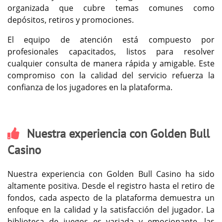
organizada que cubre temas comunes como
depósitos, retiros y promociones.
El equipo de atención está compuesto por
profesionales capacitados, listos para resolver
cualquier consulta de manera rápida y amigable. Este
compromiso con la calidad del servicio refuerza la
confianza de los jugadores en la plataforma.
Nuestra experiencia con Golden Bull
Casino
Nuestra experiencia con Golden Bull Casino ha sido
altamente positiva. Desde el registro hasta el retiro de
fondos, cada aspecto de la plataforma demuestra un
enfoque en la calidad y la satisfacción del jugador. La
biblioteca de juegos es variada y emocionante, las