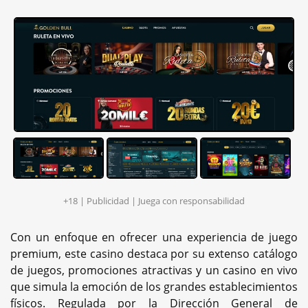
+18 | Publicidad | Juega con responsabilidad
Con un enfoque en ofrecer una experiencia de juego
premium, este casino destaca por su extenso catálogo
de juegos, promociones atractivas y un casino en vivo
que simula la emoción de los grandes establecimientos
físicos. Regulada por la Dirección General de