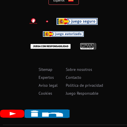
Español
Suomi
Sitemap
Sobre nosotros
Expertos
Contacto
Aviso legal
Política de privacidad
Cookies
Juego Responsable