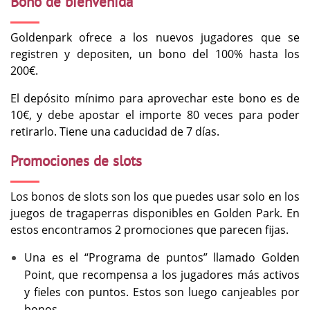
Bono de bienvenida
Goldenpark ofrece a los nuevos jugadores que se
registren y depositen, un bono del 100% hasta los
200€.
El depósito mínimo para aprovechar este bono es de
10€, y debe apostar el importe 80 veces para poder
retirarlo. Tiene una caducidad de 7 días.
Promociones de slots
Los bonos de slots son los que puedes usar solo en los
juegos de tragaperras disponibles en Golden Park. En
estos encontramos 2 promociones que parecen fijas.
Una es el “Programa de puntos” llamado Golden
Point, que recompensa a los jugadores más activos
y fieles con puntos. Estos son luego canjeables por
bonos.