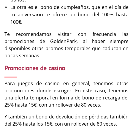
La otra es el bono de cumpleaños, que en el día de
tu aniversario te ofrece un bono del 100% hasta
100€.
Te recomendamos visitar con frecuencia las
promociones de GoldenPark, al haber siempre
disponibles otras promos temporales que caducan en
pocas semanas.
Promociones de casino
Para juegos de casino en general, tenemos otras
promociones donde escoger. En este caso, tenemos
una oferta temporal en forma de bono de recarga del
25% hasta 15€, con un rollover de 80 veces.
Y también un bono de devolución de pérdidas también
del 25% hasta los 15€, con un rollover de 80 veces.