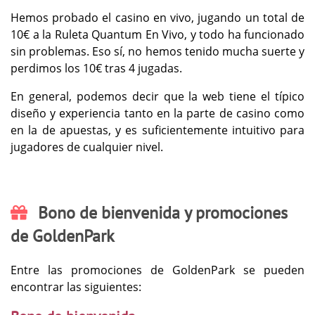
Hemos probado el casino en vivo, jugando un total de
10€ a la Ruleta Quantum En Vivo, y todo ha funcionado
sin problemas. Eso sí, no hemos tenido mucha suerte y
perdimos los 10€ tras 4 jugadas.
En general, podemos decir que la web tiene el típico
diseño y experiencia tanto en la parte de casino como
en la de apuestas, y es suficientemente intuitivo para
jugadores de cualquier nivel.
Bono de bienvenida y promociones
de GoldenPark
Entre las promociones de GoldenPark se pueden
encontrar las siguientes: