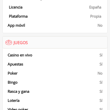
Licencia
España
Plataforma
Propia
App móvil
No
JUEGOS
Casino en vivo
Sí
Apuestas
Sí
Poker
No
Bingo
Sí
Rasca y gana
Sí
Lotería
Sí
Video poker
Sí