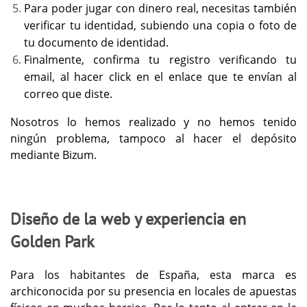
Para poder jugar con dinero real, necesitas también
verificar tu identidad, subiendo una copia o foto de
tu documento de identidad.
Finalmente, confirma tu registro verificando tu
email, al hacer click en el enlace que te envían al
correo que diste.
Nosotros lo hemos realizado y no hemos tenido
ningún problema, tampoco al hacer el depósito
mediante Bizum.
Diseño de la web y experiencia en
Golden Park
Para los habitantes de España, esta marca es
archiconocida por su presencia en locales de apuestas