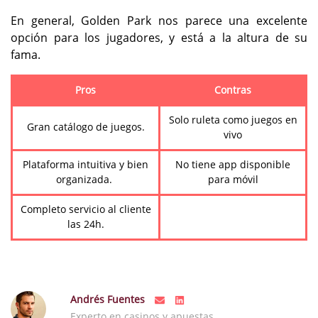
En general, Golden Park nos parece una excelente
opción para los jugadores, y está a la altura de su
fama.
Pros
Contras
Solo ruleta como juegos en
Gran catálogo de juegos.
vivo
Plataforma intuitiva y bien
No tiene
app
disponible
organizada.
para móvil
Completo servicio al cliente
las 24h.
Andrés Fuentes
Experto en casinos y apuestas