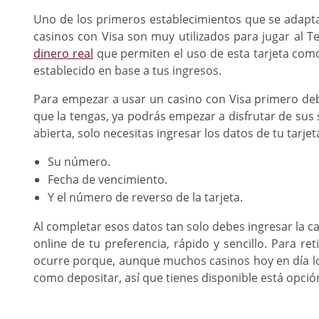
Uno de los primeros establecimientos que se adaptar
casinos con Visa son muy utilizados para jugar al 
dinero real
que permiten el uso de esta tarjeta como 
establecido en base a tus ingresos.
Para empezar a usar un casino con Visa primero debe
que la tengas, ya podrás empezar a disfrutar de sus 
abierta, solo necesitas ingresar los datos de tu tarjet
Su número.
Fecha de vencimiento.
Y el número de reverso de la tarjeta.
Al completar esos datos tan solo debes ingresar la c
online de tu preferencia, rápido y sencillo. Para re
ocurre porque, aunque muchos casinos hoy en día lo 
como depositar, así que tienes disponible está opción