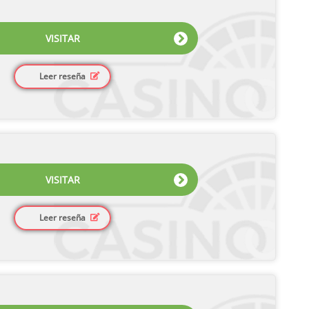
VISITAR
Leer reseña
VISITAR
Leer reseña