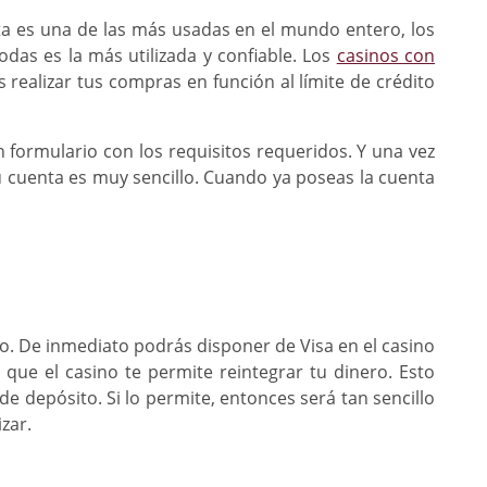
eta es una de las más usadas en el mundo entero, los
das es la más utilizada y confiable. Los
casinos con
realizar tus compras en función al límite de crédito
 formulario con los requisitos requeridos. Y una vez
tu cuenta es muy sencillo. Cuando ya poseas la cuenta
to. De inmediato podrás disponer de Visa en el casino
e que el casino te permite reintegrar tu dinero. Esto
 depósito. Si lo permite, entonces será tan sencillo
zar.