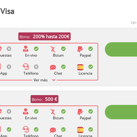
 Visa
18+
200% hasta 200€
Bono:
uestas
En vivo
Bizum
Paypal
App
Teléfono
Chat
Licencia
Ver más
500 €
Bono:
uestas
En vivo
Bizum
Paypal
App
Teléfono
Chat
Licencia