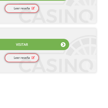
Leer reseña
VISITAR
Leer reseña