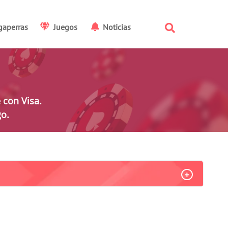
gaperras
Juegos
Noticias
 con Visa.
go.