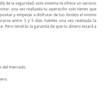
lá de la seguridad, este sistema te ofrece un servicio
sitar, una vez realizada tu operación solo tienes que
depositar y empezar a disfrutar de tus fondos el mismo
rarse entre 3 y 5 días hábiles una vez realizada la
. Pero tendrás la garantía de que tu dinero estará a
as del mercado.
jero.