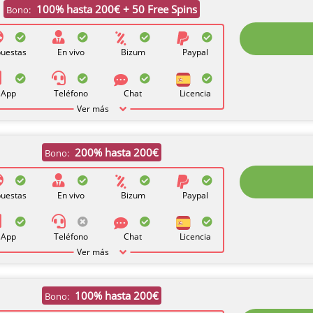
100% hasta 200€ + 50 Free Spins
Bono:
uestas
En vivo
Bizum
Paypal
App
Teléfono
Chat
Licencia
Ver más
200% hasta 200€
Bono:
uestas
En vivo
Bizum
Paypal
App
Teléfono
Chat
Licencia
Ver más
100% hasta 200€
Bono: