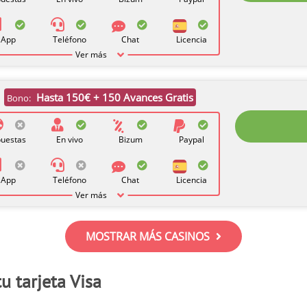
App
Teléfono
Chat
Licencia
Ver más
Hasta 150€ + 150 Avances Gratis
Bono:
uestas
En vivo
Bizum
Paypal
App
Teléfono
Chat
Licencia
Ver más
MOSTRAR MÁS CASINOS
tu tarjeta Visa