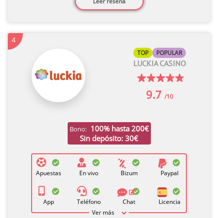
Leer reseña
4
TOP
POPULAR
LUCKIA CASINO
9.7
/10
100% hasta 200€
Bono:
Sin depósito: 30€
Apuestas
En vivo
Bizum
Paypal
App
Teléfono
Chat
Licencia
Ver más