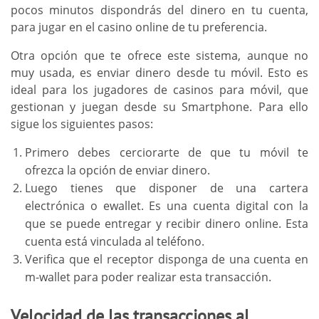
pocos minutos dispondrás del dinero en tu cuenta,
para jugar en el casino online de tu preferencia.
Otra opción que te ofrece este sistema, aunque no
muy usada, es enviar dinero desde tu móvil. Esto es
ideal para los jugadores de casinos para móvil, que
gestionan y juegan desde su Smartphone. Para ello
sigue los siguientes pasos:
Primero debes cerciorarte de que tu móvil te
ofrezca la opción de enviar dinero.
Luego tienes que disponer de una cartera
electrónica o ewallet. Es una cuenta digital con la
que se puede entregar y recibir dinero online. Esta
cuenta está vinculada al teléfono.
Verifica que el receptor disponga de una cuenta en
m-wallet para poder realizar esta transacción.
Velocidad de las transacciones al