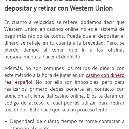
depositar y retirar con Western Union
En cuanto a velocidad se refiere, podemos decir que
Western Union en casinos online no es el sistema de
pago más rápido de todos. Puede que al depositar el
dinero se refleje en tu cuenta a la brevedad. Pero, se
pierde tiempo al tener que ir a las oficinas
personalmente a hacer el depósito.
Además, no son comunes los retiros de dinero con
este método a la hora de jugar en un
casino con dinero
real español
. No por ello son imposibles; pero para
realizarlos primero debes ponerte en contacto con
atención al cliente del casino online. Ellos te darán un
código de acceso, el cual podrás utilizar para retirar
tus fondos. Esto hace que sea un proceso lento:
Dependerá de cuánto tiempo te tome contactar a
atención al cliente.