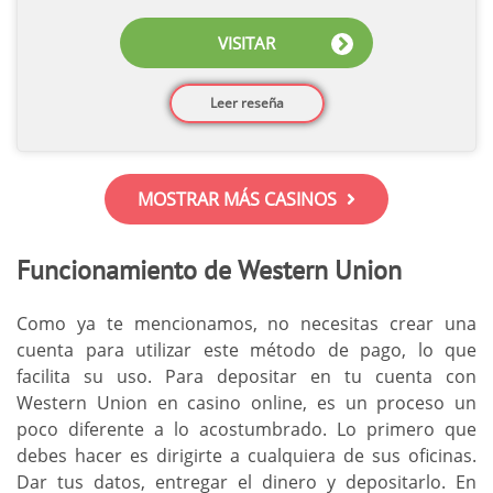
VISITAR
Leer reseña
MOSTRAR MÁS CASINOS
Funcionamiento de Western Union
Como ya te mencionamos, no necesitas crear una
cuenta para utilizar este método de pago, lo que
facilita su uso. Para depositar en tu cuenta con
Western Union en casino online, es un proceso un
poco diferente a lo acostumbrado. Lo primero que
debes hacer es dirigirte a cualquiera de sus oficinas.
Dar tus datos, entregar el dinero y depositarlo. En