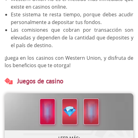
existe en casinos online.
Este sistema te resta tiempo, porque debes acudir
personalmente a depositar tus fondos.
Las comisiones que cobran por transacción son
elevadas y dependen de la cantidad que deposites y
el país de destino.
¡Juega en los casinos con Western Union, y disfruta de
los beneficios que te otorga!
Juegos de casino