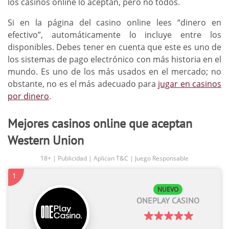
los casinos online lo aceptan, pero no todos.
Si en la página del casino online lees “dinero en
efectivo”, automáticamente lo incluye entre los
disponibles. Debes tener en cuenta que este es uno de
los sistemas de pago electrónico con más historia en el
mundo. Es uno de los más usados en el mercado; no
obstante, no es el más adecuado para
jugar en casinos
por dinero
.
Mejores casinos online que aceptan
Western Union
18+ | Publicidad | Aplican T&C | Juego Responsable
1
NUEVO
ONEPLAY CASINO