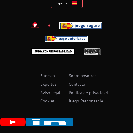
Español
Suomi
Sitemap
Sobre nosotros
Expertos
Contacto
Aviso legal
Política de privacidad
Cookies
Juego Responsable