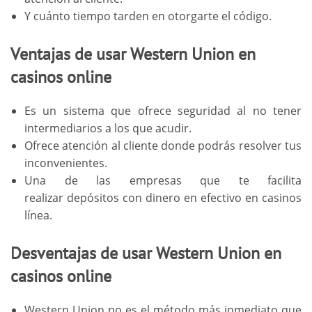
Y cuánto tiempo tarden en otorgarte el código.
Ventajas de usar Western Union en
casinos online
Es un sistema que ofrece seguridad al no tener
intermediarios a los que acudir.
Ofrece atención al cliente donde podrás resolver tus
inconvenientes.
Una de las empresas que te facilita
realizar depósitos con dinero en efectivo en casinos
línea.
Desventajas de usar Western Union en
casinos online
Western Union no es el método más inmediato que