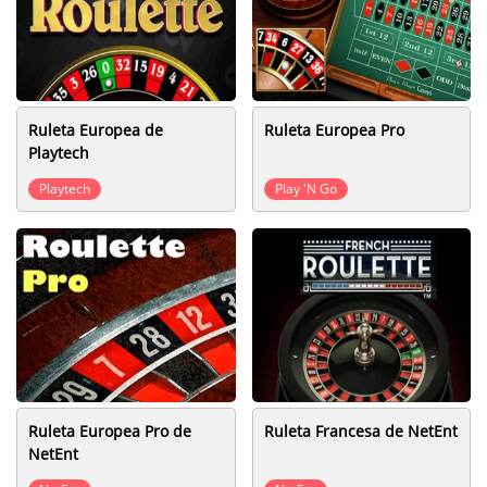
PROBAR JUEGO
PROBAR JUEGO
Ruleta Europea de
Ruleta Europea Pro
Playtech
Playtech
Play 'N Go
PROBAR JUEGO
PROBAR JUEGO
Ruleta Europea Pro de
Ruleta Francesa de NetEnt
NetEnt