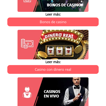
Leer más:
Bonos de casino
Leer más:
Casino con dinero real