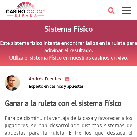
Sistema Físico
Este sistema físico intenta encontrar fallos en la ruleta para
adivinar el resultado.
Utiliza el sistema Físico en nuestros casinos en vivo.
Andrés Fuentes
Experto en casinos y apuestas
Ganar a la ruleta con el sistema Físico
Para de disminuir la ventaja de la casa y favorecer a los
jugadores, se han desarrollado distintos sistemas de
apuestas para la ruleta. Entre los que destaca el