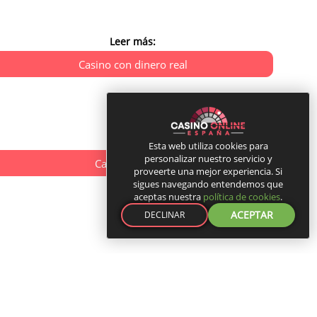
Leer más:
Casino con dinero real
Leer más:
Esta web utiliza cookies para
personalizar nuestro servicio y
Casinos en vivo
proveerte una mejor experiencia. Si
sigues navegando entendemos que
aceptas nuestra
política de cookies
.
ACEPTAR
DECLINAR