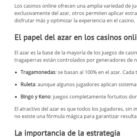
Los casinos online ofrecen una amplia variedad de j
exclusivamente del azar, otros permiten aplicar estr
disfrutar más y optimizar la experiencia en el casino.
El papel del azar en los casinos onl
El azar es la base de la mayoría de los juegos de casi
tragaperras están controlados por generadores de nú
Tragamonedas
: se basan al 100% en el azar. Cada
Ruleta
: aunque algunos jugadores aplican sistema
Bingo y Keno
: juegos completamente fortuitos dond
El atractivo del azar es que todos los jugadores, si
no existe una fórmula mágica para garantizar resultad
La importancia de la estrategia