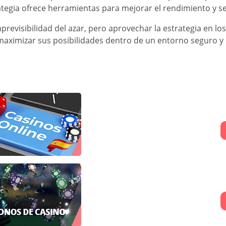
tegia ofrece herramientas para mejorar el rendimiento y se
mprevisibilidad del azar, pero aprovechar la estrategia en l
maximizar sus posibilidades dentro de un entorno seguro y