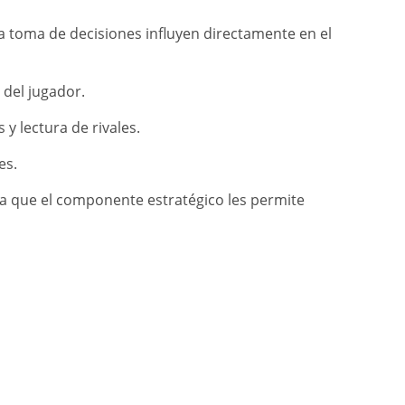
 la toma de decisiones influyen directamente en el
 del jugador.
 y lectura de rivales.
es.
a que el componente estratégico les permite