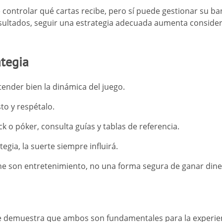
controlar qué cartas recibe, pero sí puede gestionar su ban
s resultados, seguir una estrategia adecuada aumenta consi
ategia
tender bien la dinámica del juego.
to y respétalo.
 o póker, consulta guías y tablas de referencia.
tegia, la suerte siempre influirá.
ine son entretenimiento, no una forma segura de ganar dine
ine demuestra que ambos son fundamentales para la experien