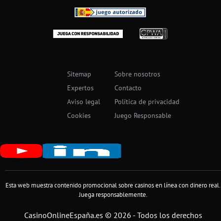
Sitemap
Sobre nosotros
Expertos
Contacto
Aviso legal
Política de privacidad
Cookies
Juego Responsable
Esta web muestra contenido promocional sobre casinos en línea con dinero real.
Juega responsablemente.
CasinoOnlineEspaña.es ©️ 2026 - Todos los derechos