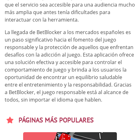
que el servicio sea accesible para una audiencia mucho
más amplia que antes tenía dificultades para
interactuar con la herramienta.
La llegada de BetBlocker a los mercados españoles es
un paso significativo hacia el fomento del juego
responsable y la protección de aquellos que enfrentan
desafíos con la adicción al juego. Esta aplicación ofrece
una solución efectiva y accesible para controlar el
comportamiento de juego y brinda a los usuarios la
oportunidad de encontrar un equilibrio saludable
entre el entretenimiento y la responsabilidad. Gracias
a BetBlocker, el juego responsable está al alcance de
todos, sin importar el idioma que hablen.
PÁGINAS MÁS POPULARES