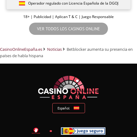
Operador regulado con Licencia Española de la DGOJ
18+ | Publicidad | Aplican T & C | Juego Responsable
VER TODOS LOS CASINOS ONLINE
CasinoOnlineEspaña.es
Noticias
Betblocker aumenta su presencia en
países de habla hispana
Español
Suomi