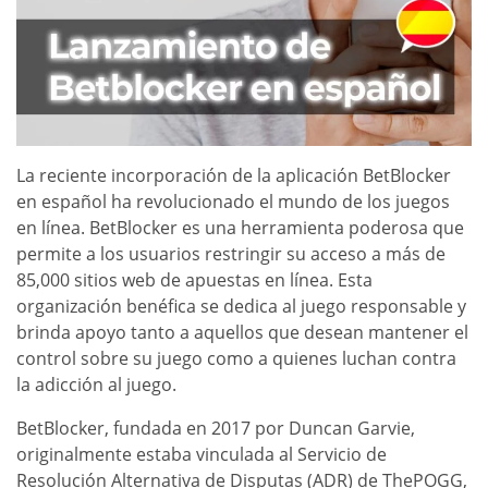
La reciente incorporación de la aplicación BetBlocker
en español ha revolucionado el mundo de los juegos
en línea. BetBlocker es una herramienta poderosa que
permite a los usuarios restringir su acceso a más de
85,000 sitios web de apuestas en línea. Esta
organización benéfica se dedica al juego responsable y
brinda apoyo tanto a aquellos que desean mantener el
control sobre su juego como a quienes luchan contra
la adicción al juego.
BetBlocker, fundada en 2017 por Duncan Garvie,
originalmente estaba vinculada al Servicio de
Resolución Alternativa de Disputas (ADR) de ThePOGG,