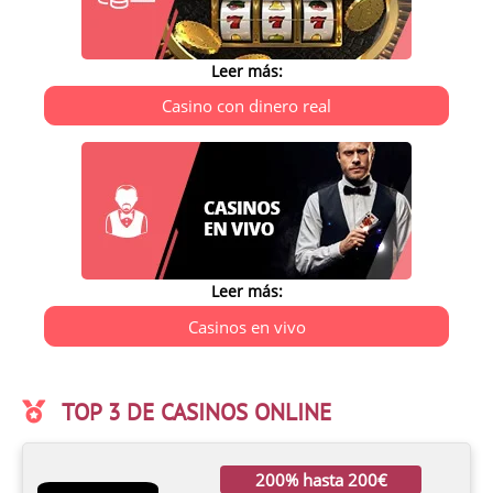
Leer más:
Casino con dinero real
Leer más:
Casinos en vivo
TOP 3 DE CASINOS ONLINE
200% hasta 200€