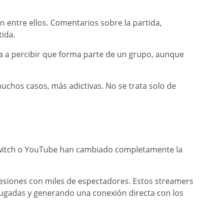
én entre ellos. Comentarios sobre la partida,
tida.
eza a percibir que forma parte de un grupo, aunque
uchos casos, más adictivas. No se trata solo de
 Twitch o YouTube han cambiado completamente la
esiones con miles de espectadores. Estos streamers
ugadas y generando una conexión directa con los