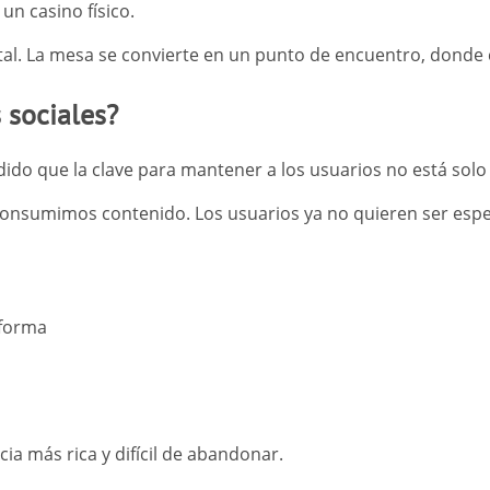
n casino físico.
l. La mesa se convierte en un punto de encuentro, donde ca
 sociales?
do que la clave para mantener a los usuarios no está solo e
onsumimos contenido. Los usuarios ya no quieren ser espect
aforma
ia más rica y difícil de abandonar.