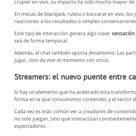
crupier en vivo, su impacto ha sido mucho mayor de 
En mesas de blackjack, ruleta o baccarat en vivo, los
reacciones a los resultados o simples conversacione
Este tipo de interacción genera algo clave:
sensación
sea de forma temporal.
Además, el chat también aporta dinamismo. Las parti
jugar, sino de vivir el momento con otros.
Streamers: el nuevo puente entre ca
Si hay un elemento que ha acelerado esta transform
forma en la que consumimos contenido, y el sector d
Cada vez es más común ver a creadores de contenido
no solo juegan, sino que interactúan constantement
espectadores.