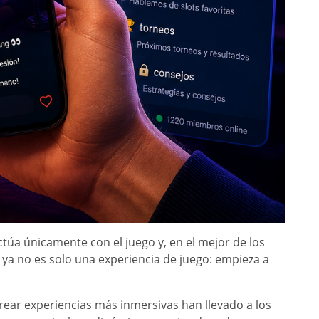
túa únicamente con el juego y, en el mejor de los
 ya no es solo una experiencia de juego: empieza a
 crear experiencias más inmersivas han llevado a los