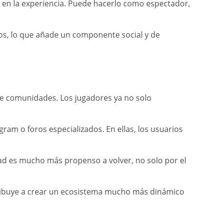
r en la experiencia. Puede hacerlo como espectador,
os, lo que añade un componente social y de
 de comunidades. Los jugadores ya no solo
am o foros especializados. En ellas, los usuarios
dad es mucho más propenso a volver, no solo por el
ribuye a crear un ecosistema mucho más dinámico