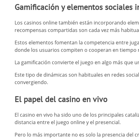
Gamificación y elementos sociales 
Los casinos online también están incorporando eleme
recompensas compartidas son cada vez más habitua
Estos elementos fomentan la competencia entre jugad
donde los usuarios compiten o cooperan en tiempo r
La gamificación convierte el juego en algo más que un
Este tipo de dinámicas son habituales en redes socia
convergiendo.
El papel del casino en vivo
El casino en vivo ha sido uno de los principales cata
distancia entre el juego online y el presencial.
Pero lo más importante no es solo la presencia del cru