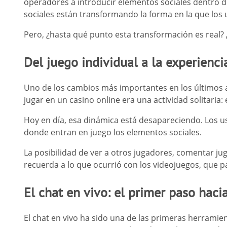
operadores a introducir elementos sociales dentro d
sociales están transformando la forma en la que los 
Pero, ¿hasta qué punto esta transformación es real? 
Del juego individual a la experienc
Uno de los cambios más importantes en los últimos 
jugar en un casino online era una actividad solitaria:
Hoy en día, esa dinámica está desapareciendo. Los u
donde entran en juego los elementos sociales.
La posibilidad de ver a otros jugadores, comentar 
recuerda a lo que ocurrió con los videojuegos, que pa
El chat en vivo: el primer paso hacia
El chat en vivo ha sido una de las primeras herramie