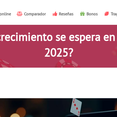
online
Comparador
Reseñas
Bonos
Tra
crecimiento se espera en 
2025?