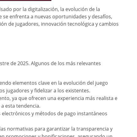
do por la digitalización, la evolución de la
ne se enfrenta a nuevas oportunidades y desafíos,
ción de jugadores, innovación tecnológica y cambios
estre de 2025. Algunos de los más relevantes
n siendo elementos clave en la evolución del juego
jugadores y fidelizar a los existentes.
nto, ya que ofrecen una experiencia más realista e
 a esta tendencia.
 electrónicos y métodos de pago instantáneos
las normativas para garantizar la transparencia y
ecen promociones y bonificaciones, asegurando un