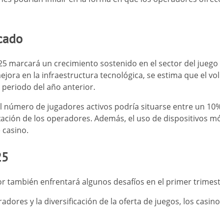
cado
025 marcará un crecimiento sostenido en el sector del jueg
ejora en la infraestructura tecnológica, se estima que el v
periodo del año anterior.
el número de jugadores activos podría situarse entre un 10
lización de los operadores. Además, el uso de dispositivos m
 casino.
25
or también enfrentará algunos desafíos en el primer trimest
dores y la diversificación de la oferta de juegos, los casin