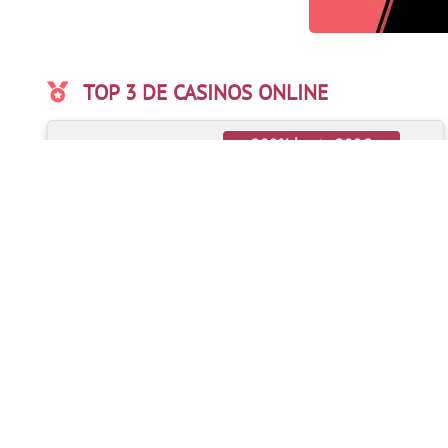
TOP 3 DE CASINOS ONLINE
200% hasta 200€
VISITAR SITIO
Operador regulado con Licencia Española de la DGOJ
100% hasta 100€ + 50 Giros gratis
VISITAR SITIO
Operador regulado con Licencia Española de la DGOJ
500 €