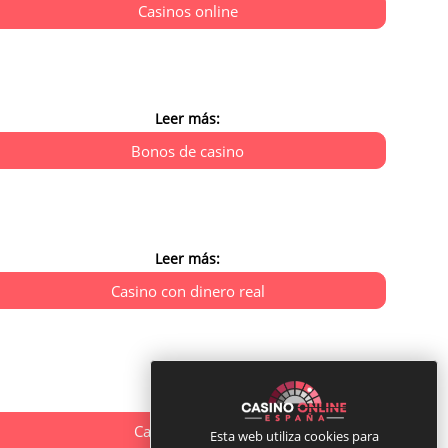
Casinos online
Leer más:
Bonos de casino
Leer más:
Casino con dinero real
Leer más:
Casinos en vivo
Esta web utiliza cookies para