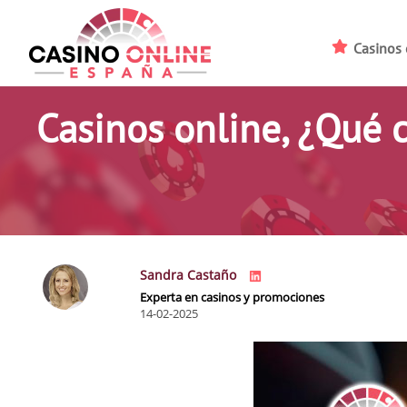
Casinos 
Casinos online, ¿Qué 
Sandra Castaño
Experta en casinos y promociones
14-02-2025