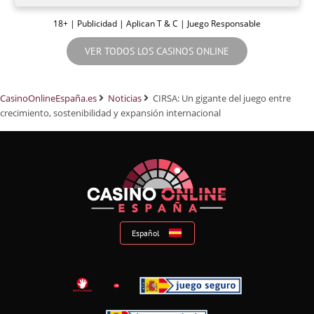
18+ | Publicidad | Aplican T & C | Juego Responsable
VER TODOS LOS CASINOS ONLINE
CasinoOnlineEspaña.es
Noticias
CIRSA: Un gigante del juego entre
crecimiento, sostenibilidad y expansión internacional
Español
Suomi