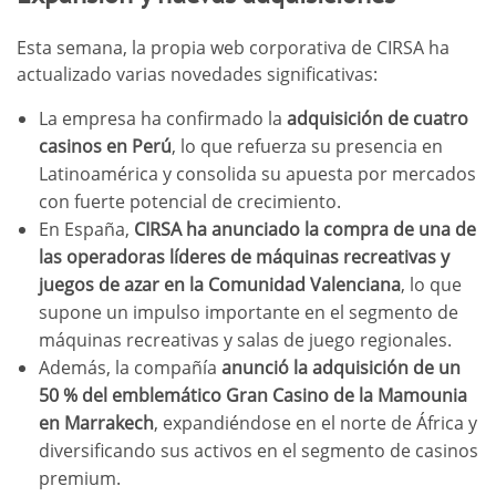
Esta semana, la propia web corporativa de CIRSA ha
actualizado varias novedades significativas:
La empresa ha confirmado la
adquisición de cuatro
casinos en Perú
, lo que refuerza su presencia en
Latinoamérica y consolida su apuesta por mercados
con fuerte potencial de crecimiento.
En España,
CIRSA ha anunciado la compra de una de
las operadoras líderes de máquinas recreativas y
juegos de azar en la Comunidad Valenciana
, lo que
supone un impulso importante en el segmento de
máquinas recreativas y salas de juego regionales.
Además, la compañía
anunció la adquisición de un
50 % del emblemático Gran Casino de la Mamounia
en Marrakech
, expandiéndose en el norte de África y
diversificando sus activos en el segmento de casinos
premium.