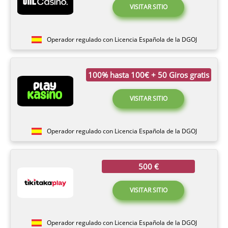
VISITAR SITIO
Operador regulado con Licencia Española de la DGOJ
100% hasta 100€ + 50 Giros gratis
VISITAR SITIO
Operador regulado con Licencia Española de la DGOJ
500 €
VISITAR SITIO
Operador regulado con Licencia Española de la DGOJ