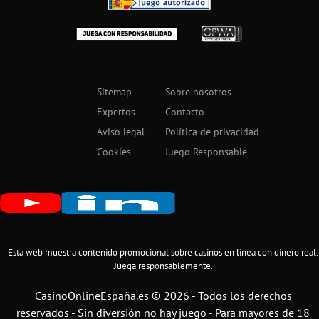
Sitemap
Sobre nosotros
Expertos
Contacto
Aviso legal
Política de privacidad
Cookies
Juego Responsable
Esta web muestra contenido promocional sobre casinos en línea con dinero real.
Juega responsablemente.
CasinoOnlineEspaña.es ©️ 2026 - Todos los derechos
reservados - Sin diversión no hay juego - Para mayores de 18