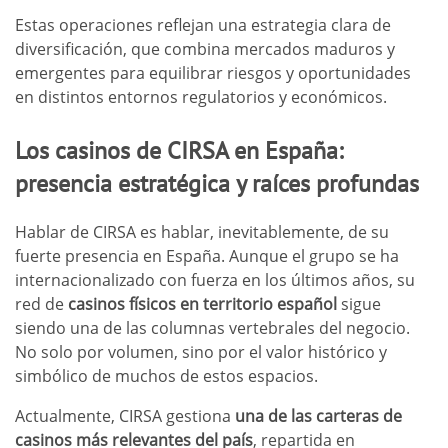
Estas operaciones reflejan una estrategia clara de
diversificación, que combina mercados maduros y
emergentes para equilibrar riesgos y oportunidades
en distintos entornos regulatorios y económicos.
Los casinos de CIRSA en España:
presencia estratégica y raíces profundas
Hablar de CIRSA es hablar, inevitablemente, de su
fuerte presencia en España. Aunque el grupo se ha
internacionalizado con fuerza en los últimos años, su
red de
casinos físicos en territorio español
sigue
siendo una de las columnas vertebrales del negocio.
No solo por volumen, sino por el valor histórico y
simbólico de muchos de estos espacios.
Actualmente, CIRSA gestiona
una de las carteras de
casinos más relevantes del país
, repartida en