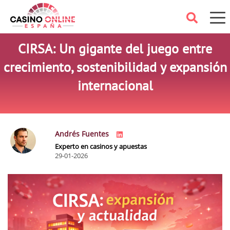
CIRSA: Un gigante del juego entre
crecimiento, sostenibilidad y expansión
internacional
Andrés Fuentes
Experto en casinos y apuestas
29-01-2026