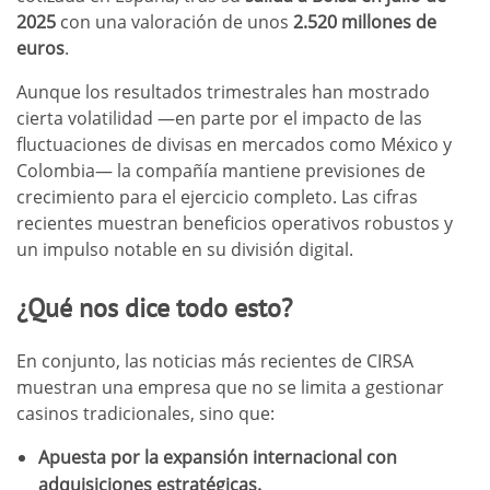
2025
con una valoración de unos
2.520 millones de
euros
.
Aunque los resultados trimestrales han mostrado
cierta volatilidad —en parte por el impacto de las
fluctuaciones de divisas en mercados como México y
Colombia— la compañía mantiene previsiones de
crecimiento para el ejercicio completo. Las cifras
recientes muestran beneficios operativos robustos y
un impulso notable en su división digital.
¿Qué nos dice todo esto?
En conjunto, las noticias más recientes de CIRSA
muestran una empresa que no se limita a gestionar
casinos tradicionales, sino que:
Apuesta por la expansión internacional con
adquisiciones estratégicas.