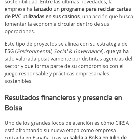
sostenibilidad. Entre las últimas novedades, la
empresa ha
lanzado un programa para reciclar cartas
de PVC utilizadas en sus casinos
, una acción que busca
fomentar la economía circular dentro de sus
operaciones.
Este tipo de proyectos se alinea con su estrategia de
ESG (
Environmental, Social & Governance
), que ya ha
sido valorada positivamente por distintas agencias del
sector y que forma parte de su compromiso con el
juego responsable y prácticas empresariales
sostenibles.
Resultados financieros y presencia en
Bolsa
Uno de los grandes focos de atención es cómo CIRSA
está afrontando su nueva etapa como empresa
cotizada en España, tras su
salida a Bolsa en julio de