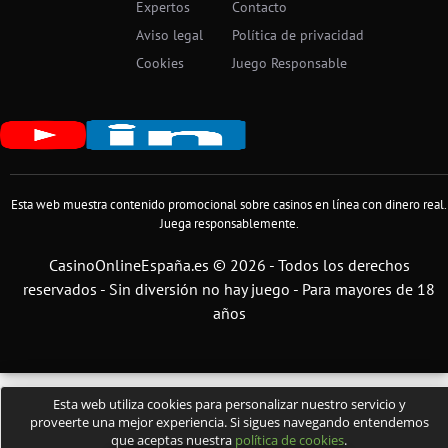
Expertos
Contacto
Aviso legal
Política de privacidad
Cookies
Juego Responsable
Esta web muestra contenido promocional sobre casinos en línea con dinero real.
Juega responsablemente.
CasinoOnlineEspaña.es ©️ 2026 - Todos los derechos
reservados - Sin diversión no hay juego - Para mayores de 18
años
Esta web utiliza cookies para personalizar nuestro servicio y
proveerte una mejor experiencia. Si sigues navegando entendemos
que aceptas nuestra
política de cookies
.