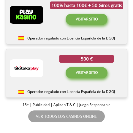
100% hasta 100€ + 50 Giros gratis
VISITAR SITIO
Operador regulado con Licencia Española de la DGOJ
500 €
VISITAR SITIO
Operador regulado con Licencia Española de la DGOJ
18+ | Publicidad | Aplican T & C | Juego Responsable
VER TODOS LOS CASINOS ONLINE