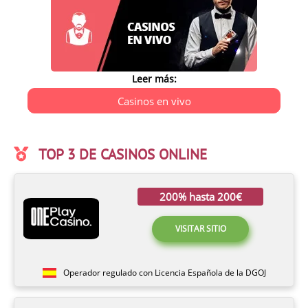
Leer más:
Casinos en vivo
TOP 3 DE CASINOS ONLINE
200% hasta 200€
VISITAR SITIO
Operador regulado con Licencia Española de la DGOJ