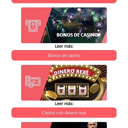
Leer más:
Bonos de casino
Leer más:
Casino con dinero real