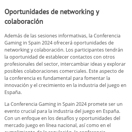
Oportunidades de networking y
colaboración
Además de las sesiones informativas, la Conferencia
Gaming in Spain 2024 ofrecerá oportunidades de
networking y colaboración. Los participantes tendrán
la oportunidad de establecer contactos con otros
profesionales del sector, intercambiar ideas y explorar
posibles colaboraciones comerciales. Este aspecto de
la conferencia es fundamental para fomentar la
innovación y el crecimiento en la industria del juego en
España.
La Conferencia Gaming in Spain 2024 promete ser un
evento crucial para la industria del juego en España.
Con un enfoque en los desafíos y oportunidades del
mercado juego en línea nacional, así como en el