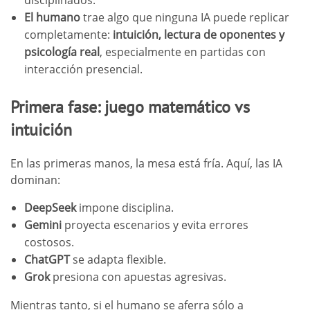
El humano
trae algo que ninguna IA puede replicar
completamente:
intuición, lectura de oponentes y
psicología real
, especialmente en partidas con
interacción presencial.
Primera fase: juego matemático vs
intuición
En las primeras manos, la mesa está fría. Aquí, las IA
dominan:
DeepSeek
impone disciplina.
Gemini
proyecta escenarios y evita errores
costosos.
ChatGPT
se adapta flexible.
Grok
presiona con apuestas agresivas.
Mientras tanto, si el humano se aferra sólo a