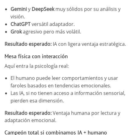
Gemini
y
DeepSeek
muy sólidos por su análisis y
visión.
ChatGPT
versátil adaptador.
Grok
agresivo pero más volátil.
Resultado esperado:
IA con ligera ventaja estratégica.
Mesa física con interacción
Aquí entra la psicología real:
El humano puede leer comportamientos y usar
faroles basados en tendencias emocionales.
Las IA, si no tienen acceso a información sensorial,
pierden esa dimensión.
Resultado esperado:
Ventaja humana por lectura y
adaptación emocional.
Campeón total si combinamos IA + humano