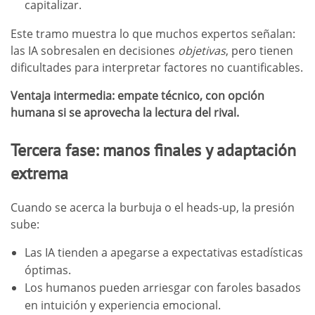
capitalizar.
Este tramo muestra lo que muchos expertos señalan:
las IA sobresalen en decisiones
objetivas
, pero tienen
dificultades para interpretar factores no cuantificables.
Ventaja intermedia: empate técnico, con opción
humana si se aprovecha la lectura del rival.
Tercera fase: manos finales y adaptación
extrema
Cuando se acerca la burbuja o el heads-up, la presión
sube:
Las IA tienden a apegarse a expectativas estadísticas
óptimas.
Los humanos pueden arriesgar con faroles basados
en intuición y experiencia emocional.