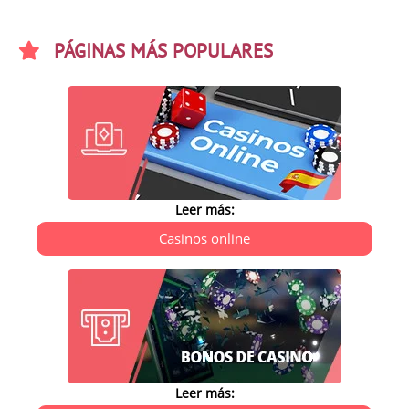
PÁGINAS MÁS POPULARES
Leer más:
Casinos online
Leer más: