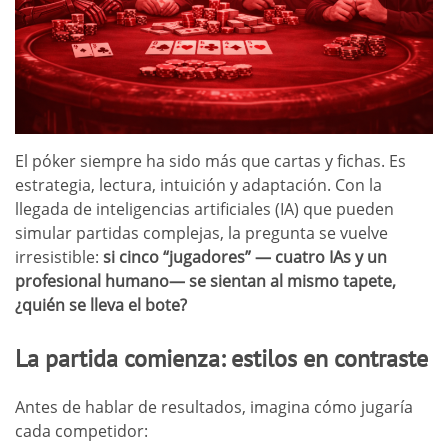
El póker siempre ha sido más que cartas y fichas. Es
estrategia, lectura, intuición y adaptación. Con la
llegada de inteligencias artificiales (IA) que pueden
simular partidas complejas, la pregunta se vuelve
irresistible:
si cinco “jugadores” — cuatro IAs y un
profesional humano— se sientan al mismo tapete,
¿quién se lleva el bote?
La partida comienza: estilos en contraste
Antes de hablar de resultados, imagina cómo jugaría
cada competidor: