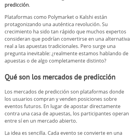
predicción
.
Plataformas como Polymarket o Kalshi están
protagonizando una auténtica revolución. Su
crecimiento ha sido tan rápido que muchos expertos
consideran que podrían convertirse en una alternativa
real a las apuestas tradicionales. Pero surge una
pregunta inevitable: ¿realmente estamos hablando de
apuestas o de algo completamente distinto?
Qué son los mercados de predicción
Los mercados de predicción son plataformas donde
los usuarios compran y venden posiciones sobre
eventos futuros. En lugar de apostar directamente
contra una casa de apuestas, los participantes operan
entre sí en un mercado abierto.
La idea es sencilla. Cada evento se convierte en una