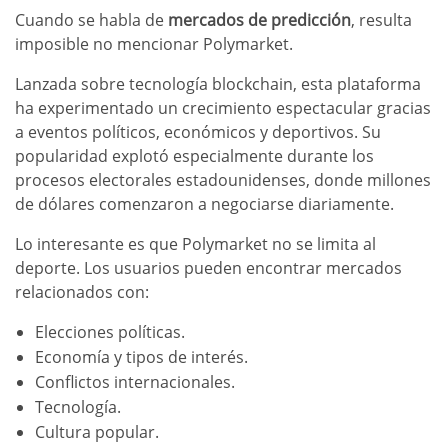
Cuando se habla de
mercados de predicción
, resulta
imposible no mencionar Polymarket.
Lanzada sobre tecnología blockchain, esta plataforma
ha experimentado un crecimiento espectacular gracias
a eventos políticos, económicos y deportivos. Su
popularidad explotó especialmente durante los
procesos electorales estadounidenses, donde millones
de dólares comenzaron a negociarse diariamente.
Lo interesante es que Polymarket no se limita al
deporte. Los usuarios pueden encontrar mercados
relacionados con:
Elecciones políticas.
Economía y tipos de interés.
Conflictos internacionales.
Tecnología.
Cultura popular.