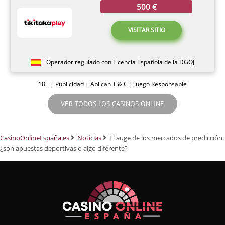
500 €
VISITAR SITIO
Operador regulado con Licencia Española de la DGOJ
18+ | Publicidad | Aplican T & C | Juego Responsable
VER TODOS LOS CASINOS ONLINE
CasinoOnlineEspaña.es
Noticias
El auge de los mercados de predicción:
¿son apuestas deportivas o algo diferente?