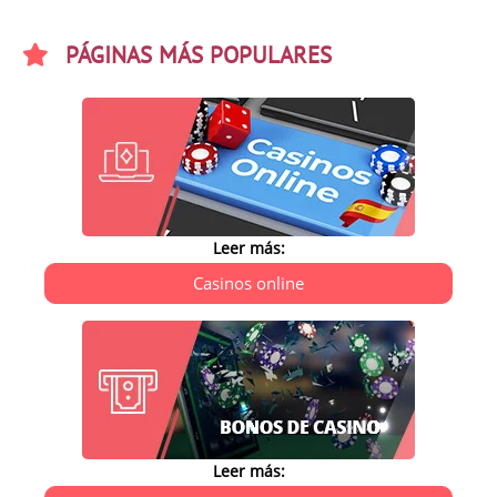
PÁGINAS MÁS POPULARES
Leer más:
Casinos online
Leer más: