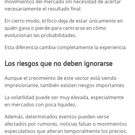
movimientos del mercado sin necesidad de acertar
necesariamente el resultado final.
En cierto modo, el foco deja de estar únicamente en
quién gana o pierde para centrarse en cómo
evolucionan las probabilidades.
Esta diferencia cambia completamente la experiencia.
Los riesgos que no deben ignorarse
Aunque el crecimiento de este sector está siendo
impresionante, también existen riesgos importantes.
La volatilidad puede ser muy elevada, especialmente
en mercados con poca liquidez.
Además, determinados eventos pueden verse
afectados por rumores, noticias falsas o movimientos
especulativos que alteran temporalmente los precios.