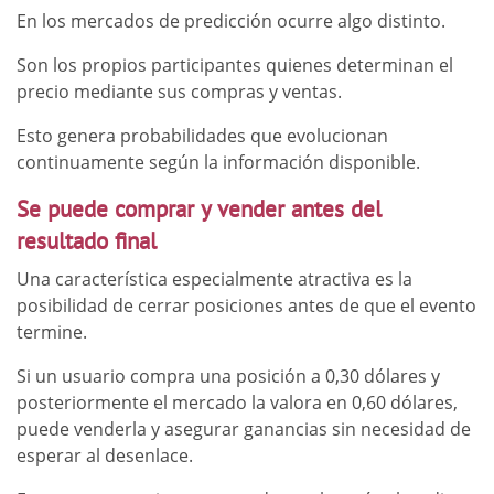
En los mercados de predicción ocurre algo distinto.
Son los propios participantes quienes determinan el
precio mediante sus compras y ventas.
Esto genera probabilidades que evolucionan
continuamente según la información disponible.
Se puede comprar y vender antes del
resultado final
Una característica especialmente atractiva es la
posibilidad de cerrar posiciones antes de que el evento
termine.
Si un usuario compra una posición a 0,30 dólares y
posteriormente el mercado la valora en 0,60 dólares,
puede venderla y asegurar ganancias sin necesidad de
esperar al desenlace.