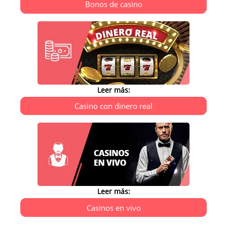
Bonos de casino
Leer más:
Casino con dinero real
Leer más:
Casinos en vivo