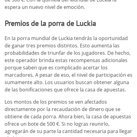
espera un nuevo nivel de emoción.
Premios de la porra de Luckia
En la porra mundial de Luckia tendrás la oportunidad
de ganar tres premios distintos. Esto aumenta las
probabilidades de triunfar de los jugadores. De hecho,
este operador brinda estas recompensas adicionales
porque saben que es complicado acertar los
marcadores. A pesar de eso, el nivel de participación es
sumamente alto. Los usuarios buscan obtener alguna
de las bonificaciones que ofrece la casa de apuestas.
Los montos de los premios se ven afectados
directamente por la recaudación de dinero que se
obtiene de cada porra. Ahora bien, la casa de apuestas
ofrece un bote de 500 €. Si no logras reunirlo,
agregarán de su parte la cantidad necesaria para llegar