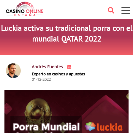
Luckia activa su tradicional porra con el
mundial QATAR 2022
Andrés Fuentes
Experto en casinos y apuestas
01-12-2022