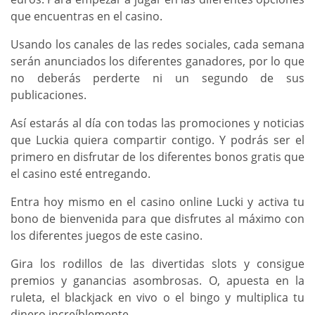
que encuentras en el casino.
Usando los canales de las redes sociales, cada semana
serán anunciados los diferentes ganadores, por lo que
no deberás perderte ni un segundo de sus
publicaciones.
Así estarás al día con todas las promociones y noticias
que Luckia quiera compartir contigo. Y podrás ser el
primero en disfrutar de los diferentes bonos gratis que
el casino esté entregando.
Entra hoy mismo en el casino online Lucki y activa tu
bono de bienvenida para que disfrutes al máximo con
los diferentes juegos de este casino.
Gira los rodillos de las divertidas slots y consigue
premios y ganancias asombrosas. O, apuesta en la
ruleta, el blackjack en vivo o el bingo y multiplica tu
dinero increíblemente.