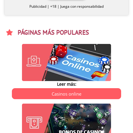
Publicidad | +18 | Juega con responsabilidad
PÁGINAS MÁS POPULARES
Leer más:
Casinos online