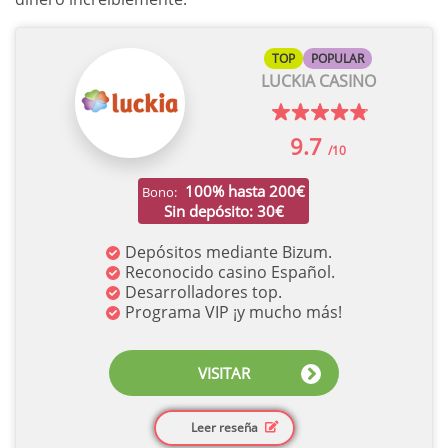
TOP
POPULAR
LUCKIA CASINO
9.7
/10
100% hasta 200€
Bono:
Sin depósito: 30€
Depósitos mediante Bizum.
Reconocido casino Español.
Desarrolladores top.
Programa VIP ¡y mucho más!
VISITAR
Leer reseña