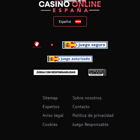
Español
Suomi
Sitemap
Sobre nosotros
Expertos
Contacto
Aviso legal
Política de privacidad
Cookies
Juego Responsable