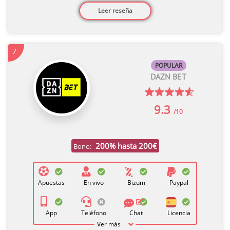
Leer reseña
7
POPULAR
DAZN BET
9.3
/10
200% hasta 200€
Bono:
Apuestas
En vivo
Bizum
Paypal
App
Teléfono
Chat
Licencia
Ver más