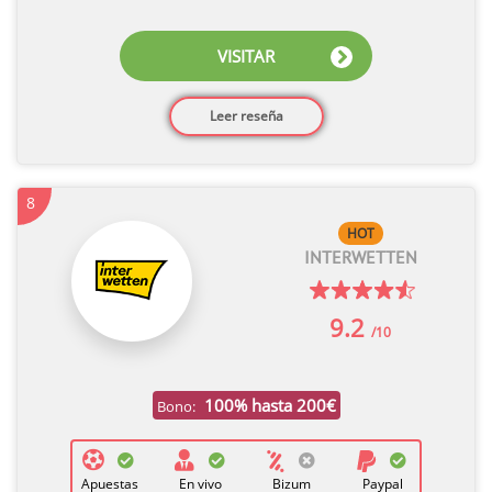
VISITAR
Leer reseña
8
HOT
INTERWETTEN
9.2
/10
100% hasta 200€
Bono:
Apuestas
En vivo
Bizum
Paypal