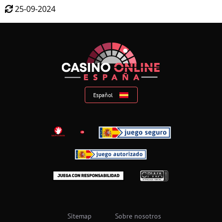
25-09-2024
Español
Suomi
Sitemap
Sobre nosotros