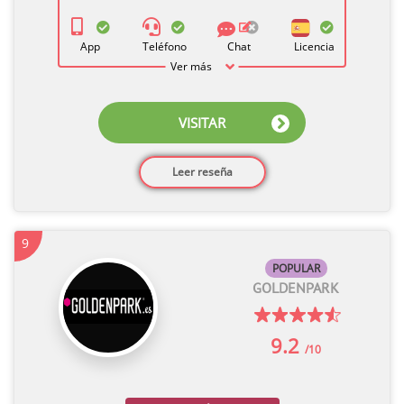
App
Teléfono
Chat
Licencia
Ver más
VISITAR
Leer reseña
9
POPULAR
GOLDENPARK
9.2
/10