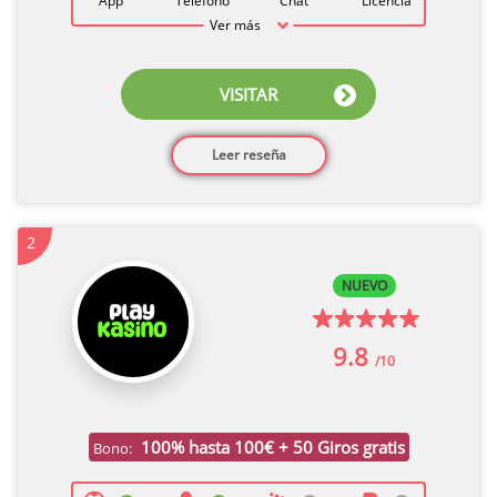
App
Teléfono
Chat
Licencia
Ver más
VISITAR
Leer reseña
2
NUEVO
9.8
/10
100% hasta 100€ + 50 Giros gratis
Bono: