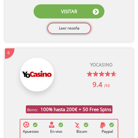
VISITAR
Leer reseña
6
YOCASINO
9.4
/10
100% hasta 200€ + 50 Free Spins
Bono:
Apuestas
En vivo
Bizum
Paypal