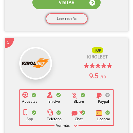
VISITAR
Leer reseña
5
TOP
KIROLBET
9.5
/10
Apuestas
En vivo
Bizum
Paypal
App
Teléfono
Chat
Licencia
Ver más