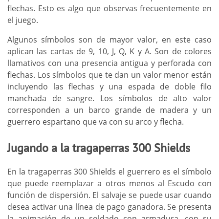
flechas. Esto es algo que observas frecuentemente en
el juego.
Algunos símbolos son de mayor valor, en este caso
aplican las cartas de 9, 10, J, Q, K y A. Son de colores
llamativos con una presencia antigua y perforada con
flechas. Los símbolos que te dan un valor menor están
incluyendo las flechas y una espada de doble filo
manchada de sangre. Los símbolos de alto valor
corresponden a un barco grande de madera y un
guerrero espartano que va con su arco y flecha.
Jugando a la tragaperras 300 Shields
En la tragaperras 300 Shields el guerrero es el símbolo
que puede reemplazar a otros menos al Escudo con
función de dispersión. El salvaje se puede usar cuando
desea activar una línea de pago ganadora. Se presenta
la animación de un soldado con armadura, con su