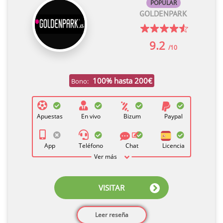
POPULAR
GOLDENPARK
9.2
/10
100% hasta 200€
Bono:
Apuestas
En vivo
Bizum
Paypal
App
Teléfono
Chat
Licencia
Ver más
VISITAR
Leer reseña