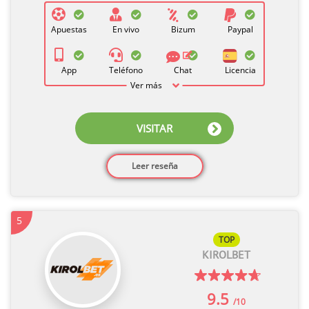
Apuestas
En vivo
Bizum
Paypal
App
Teléfono
Chat
Licencia
Ver más
VISITAR
Leer reseña
5
TOP
KIROLBET
9.5
/10