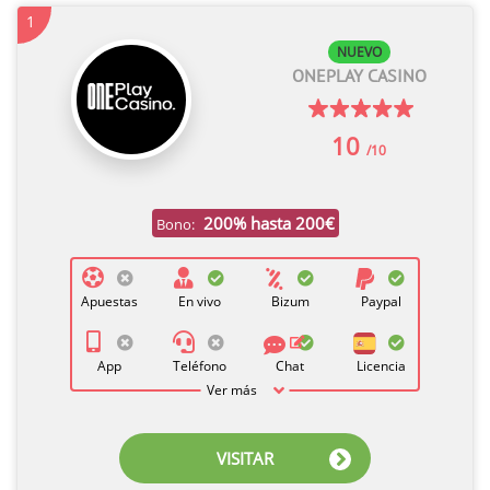
1
NUEVO
ONEPLAY CASINO
10
/10
200% hasta 200€
Bono:
Apuestas
En vivo
Bizum
Paypal
App
Teléfono
Chat
Licencia
Ver más
VISITAR