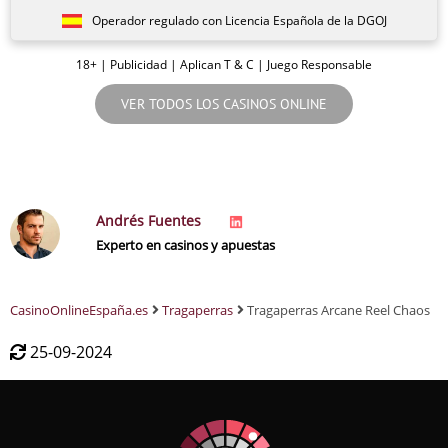
Operador regulado con Licencia Española de la DGOJ
18+ | Publicidad | Aplican T & C | Juego Responsable
VER TODOS LOS CASINOS ONLINE
Andrés Fuentes
Experto en casinos y apuestas
CasinoOnlineEspaña.es
Tragaperras
Tragaperras Arcane Reel Chaos
25-09-2024