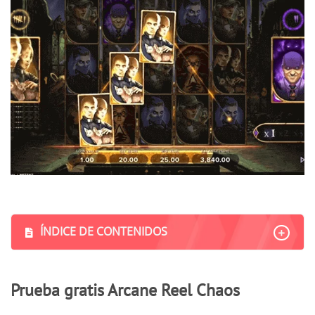
ÍNDICE DE CONTENIDOS
Prueba gratis Arcane Reel Chaos