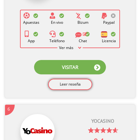
Apuestas
En vivo
Bizum
Paypal
App
Teléfono
Chat
Licencia
Ver más
VISITAR
Leer reseña
6
YOCASINO