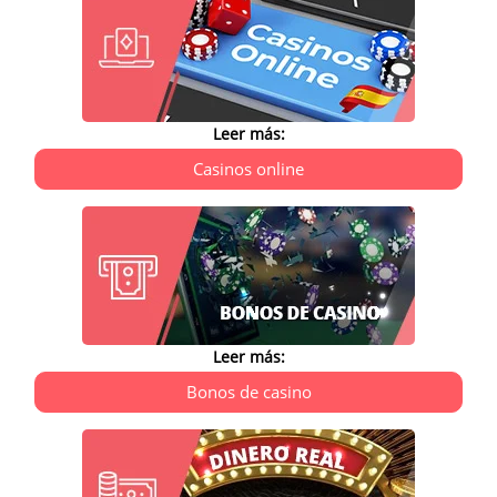
Leer más:
Casinos online
Leer más:
Bonos de casino