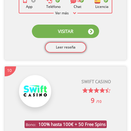
App
Teléfono
Chat
Licencia
Ver más
VISITAR
Leer reseña
10
SWIFT CASINO
9
/10
100% hasta 100€ + 50 Free Spins
Bono: