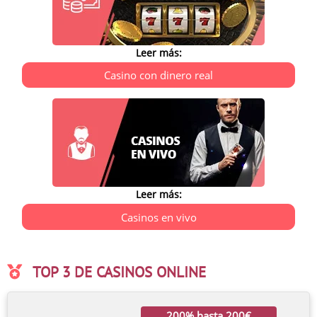
Leer más:
Casino con dinero real
Leer más:
Casinos en vivo
TOP 3 DE CASINOS ONLINE
200% hasta 200€