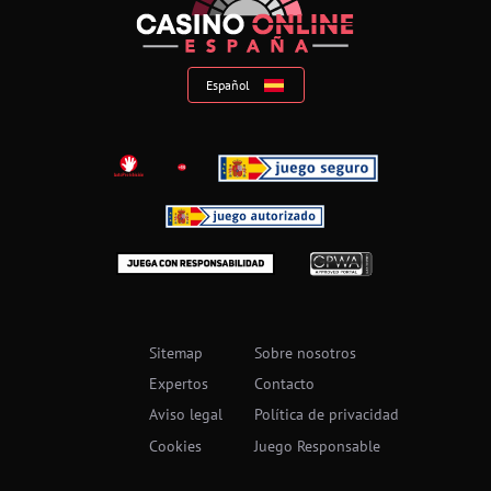
Español
Suomi
Sitemap
Sobre nosotros
Expertos
Contacto
Aviso legal
Política de privacidad
Cookies
Juego Responsable