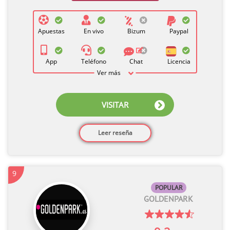
Apuestas
En vivo
Bizum
Paypal
App
Teléfono
Chat
Licencia
Ver más
VISITAR
Leer reseña
9
POPULAR
GOLDENPARK