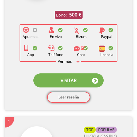
500 €
Bono:
Apuestas
En vivo
Bizum
Paypal
App
Teléfono
Chat
Licencia
Ver más
VISITAR
Leer reseña
4
TOP
POPULAR
LUCKIA CASINO