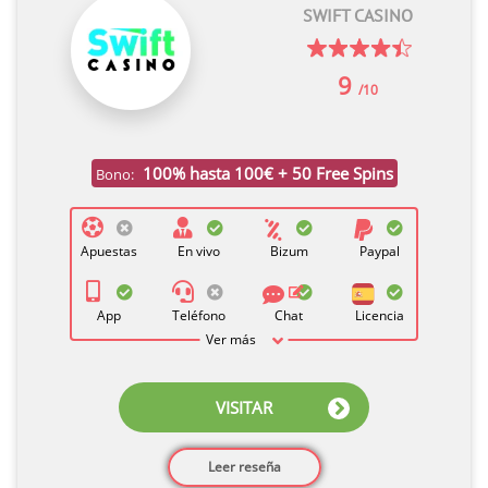
SWIFT CASINO
9
/10
100% hasta 100€ + 50 Free Spins
Bono:
Apuestas
En vivo
Bizum
Paypal
App
Teléfono
Chat
Licencia
Ver más
VISITAR
Leer reseña