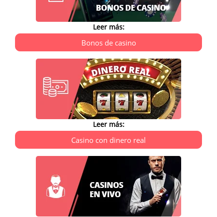
Leer más:
Bonos de casino
Leer más:
Casino con dinero real