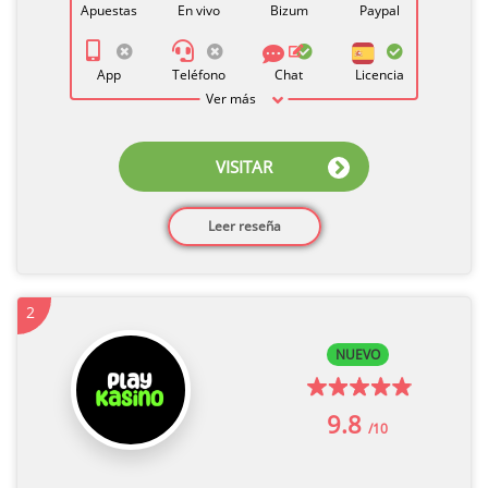
Apuestas
En vivo
Bizum
Paypal
App
Teléfono
Chat
Licencia
Ver más
VISITAR
Leer reseña
2
NUEVO
9.8
/10