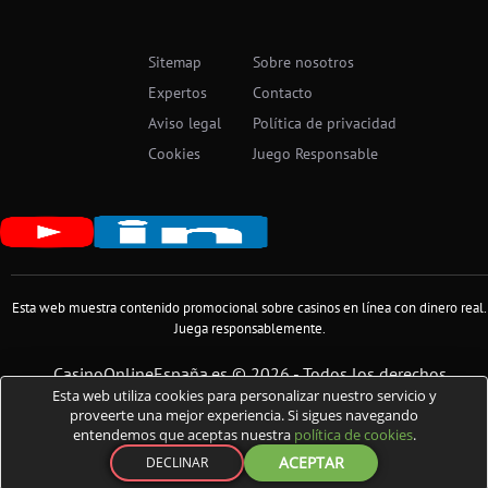
Sitemap
Sobre nosotros
Expertos
Contacto
Aviso legal
Política de privacidad
Cookies
Juego Responsable
Esta web muestra contenido promocional sobre casinos en línea con dinero real.
Juega responsablemente.
CasinoOnlineEspaña.es ©️ 2026 - Todos los derechos
Esta web utiliza cookies para personalizar nuestro servicio y
reservados - Sin diversión no hay juego - Para mayores de 18
proveerte una mejor experiencia. Si sigues navegando
años
entendemos que aceptas nuestra
política de cookies
.
ACEPTAR
DECLINAR