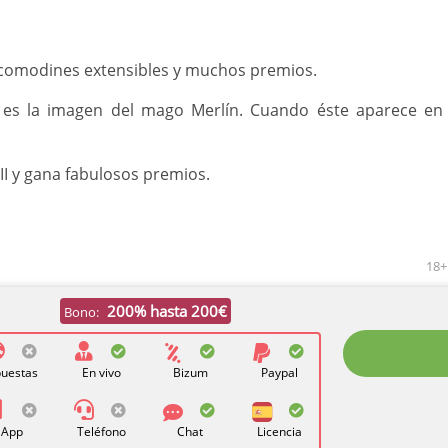
s, comodines extensibles y muchos premios.
 es la imagen del mago Merlín. Cuando éste aparece en c
 II y gana fabulosos premios.
18+
200% hasta 200€
Bono:
uestas
En vivo
Bizum
Paypal
App
Teléfono
Chat
Licencia