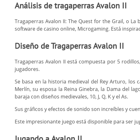
Análisis de tragaperras Avalon II
Tragaperras Avalon II: The Quest for the Grail, o L
software de casino online, Microgaming. Está inspirad
Diseño de Tragaperras Avalon II
Tragaperras Avalon II está compuesta por 5 rodillos
jugadores.
Se basa en la historia medieval del Rey Arturo, los
Merlín, su esposa la Reina Ginebra, la Dama del lag
baraja con diseños medievales, 10, J, Q, K y el As.
Sus gráficos y efectos de sonido son increíbles y cue
Este impresionante juego está disponible para ser ju
Jugando a Avalon II