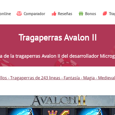
online
Comparador
Reseñas
Bonos
Tra
Tragaperras Avalon II
 de la tragaperras Avalon II del desarrollador Micr
llos
Tragaperras de 243 lineas
Fantasía
Magia
Medieva