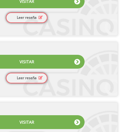
VISITAR
Leer reseña
VISITAR
Leer reseña
VISITAR