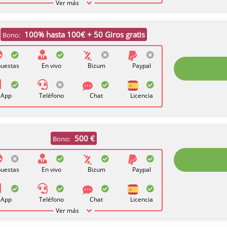
Ver más
100% hasta 100€ + 50 Giros gratis
Bono:
uestas
En vivo
Bizum
Paypal
App
Teléfono
Chat
Licencia
500 €
Bono:
uestas
En vivo
Bizum
Paypal
App
Teléfono
Chat
Licencia
Ver más