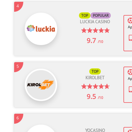
4
TOP
POPULAR
LUCKIA CASINO
Ap
9.7
/10
5
TOP
KIROLBET
Ap
9.5
/10
6
YOCASINO