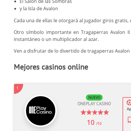
El Salón de las Sombras
y la Isla de Avalon
Cada una de ellas le otorgará al jugador giros grati
Otro símbolo importante en Tragaperras Avalon II
instantáneo o un multiplicador al azar.
Ven a disfrutar de lo divertido de tragaperras Avalon
Mejores casinos online
1
NUEVO
ONEPLAY CASINO
Ap
10
/10