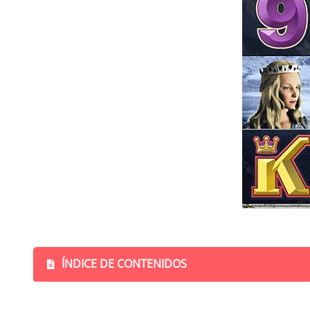
ÍNDICE DE CONTENIDOS