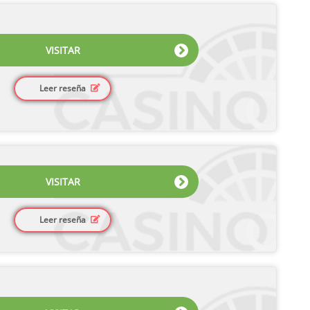
VISITAR
Leer reseña
VISITAR
Leer reseña