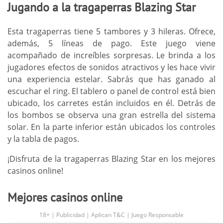
Jugando a la tragaperras Blazing Star
Esta tragaperras tiene 5 tambores y 3 hileras. Ofrece,
además, 5 líneas de pago. Este juego viene
acompañado de increíbles sorpresas. Le brinda a los
jugadores efectos de sonidos atractivos y les hace vivir
una experiencia estelar. Sabrás que has ganado al
escuchar el ring. El tablero o panel de control está bien
ubicado, los carretes están incluidos en él. Detrás de
los bombos se observa una gran estrella del sistema
solar. En la parte inferior están ubicados los controles
y la tabla de pagos.
¡Disfruta de la tragaperras Blazing Star en los mejores
casinos online!
Mejores casinos online
18+ | Publicidad | Aplican T&C | Juego Responsable