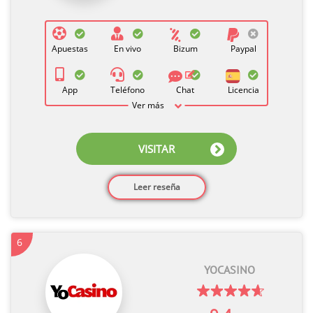
Apuestas
En vivo
Bizum
Paypal
App
Teléfono
Chat
Licencia
Ver más
VISITAR
Leer reseña
6
YOCASINO