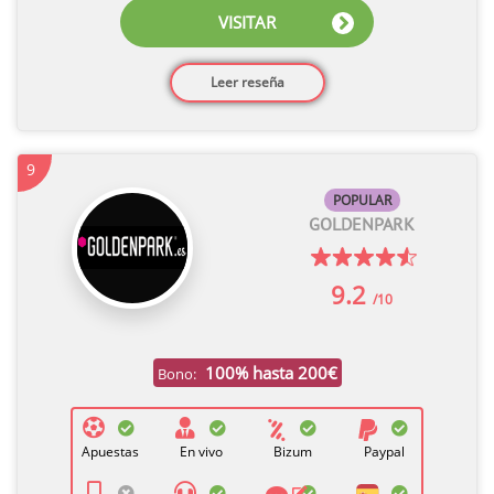
VISITAR
Leer reseña
9
POPULAR
GOLDENPARK
9.2
/10
100% hasta 200€
Bono:
Apuestas
En vivo
Bizum
Paypal