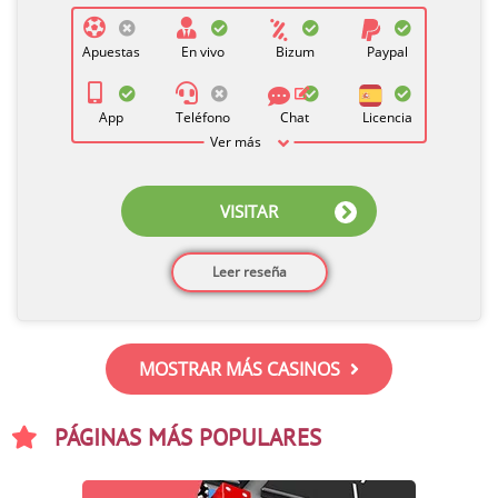
Apuestas
En vivo
Bizum
Paypal
App
Teléfono
Chat
Licencia
Ver más
VISITAR
Leer reseña
MOSTRAR MÁS CASINOS
PÁGINAS MÁS POPULARES