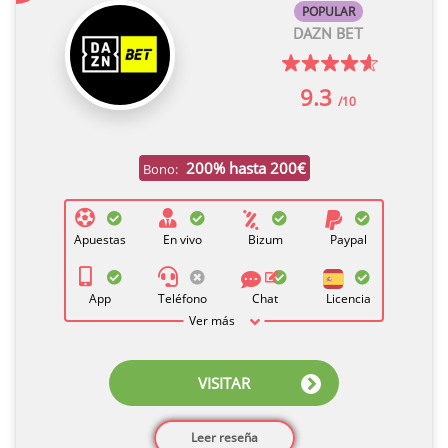
POPULAR
DAZN BET
9.3
/10
200% hasta 200€
Bono:
Apuestas
En vivo
Bizum
Paypal
App
Teléfono
Chat
Licencia
Ver más
VISITAR
Leer reseña