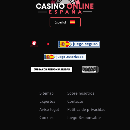
Español
Suomi
Sitemap
Sobre nosotros
Expertos
Contacto
Aviso legal
Política de privacidad
Cookies
Juego Responsable