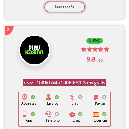
Leer reseña
2
NUEVO
9.8
/10
100% hasta 100€ + 50 Giros gratis
Bono:
Apuestas
En vivo
Bizum
Paypal
App
Teléfono
Chat
Licencia