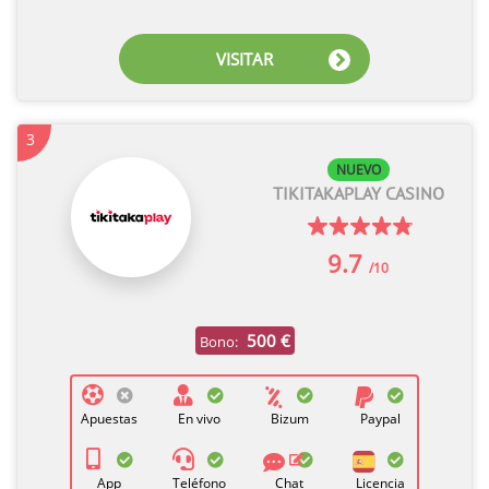
VISITAR
3
NUEVO
TIKITAKAPLAY CASINO
9.7
/10
500 €
Bono:
Apuestas
En vivo
Bizum
Paypal
App
Teléfono
Chat
Licencia