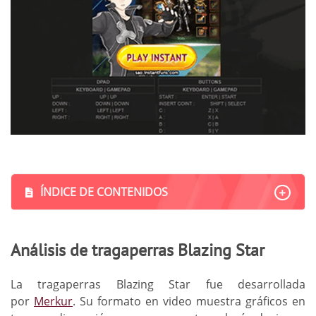
ÍNDICE DE CONTENIDOS
Análisis de tragaperras Blazing Star
La tragaperras Blazing Star fue desarrollada
por
Merkur
. Su formato en video muestra gráficos en