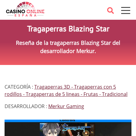
Tragaperras Blazing Star
Reseña de la tragaperras Blazing Star del
desarrollador Merkur.
CATEGORÍA :
Tragaperras 3D
Tragaperras con 5
rodillos
Tragaperras de 5 lineas
Frutas
Tradicional
DESARROLLADOR :
Merkur Gaming