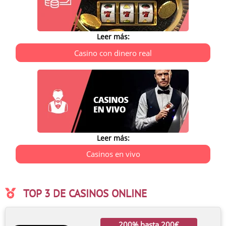
Leer más:
Casino con dinero real
Leer más:
Casinos en vivo
TOP 3 DE CASINOS ONLINE
200% hasta 200€