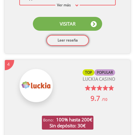
Ver más
VISITAR
Leer reseña
4
TOP
POPULAR
LUCKIA CASINO
9.7
/10
100% hasta 200€
Bono:
Sin depósito: 30€