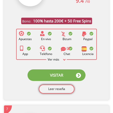
9.4
/10
100% hasta 200€ + 50 Free Spins
Bono:
Apuestas
En vivo
Bizum
Paypal
App
Teléfono
Chat
Licencia
Ver más
VISITAR
Leer reseña
7