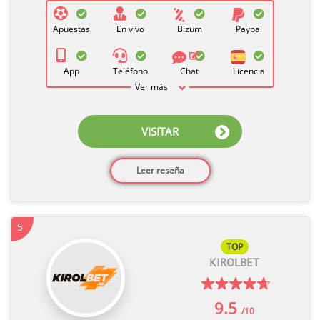
Apuestas
En vivo
Bizum
Paypal
App
Teléfono
Chat
Licencia
Ver más
VISITAR
Leer reseña
5
TOP
KIROLBET
9.5
/10