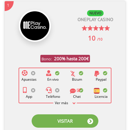
1
NUEVO
ONEPLAY CASINO
10
/10
200% hasta 200€
Bono:
Apuestas
En vivo
Bizum
Paypal
App
Teléfono
Chat
Licencia
Ver más
VISITAR