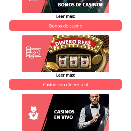
Leer más:
Bonos de casino
Leer más:
Casino con dinero real