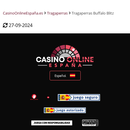
CasinoOnlineEspaña.es
Tragaperras
Tragaperras Buffalo Blitz
27-09-2024
Español
Suomi