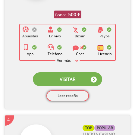
500 €
Bono:
Apuestas
En vivo
Bizum
Paypal
App
Teléfono
Chat
Licencia
Ver más
VISITAR
Leer reseña
4
TOP
POPULAR
LUCKIA CASINO