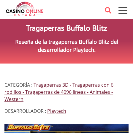
Tragaperras Buffalo Blitz
Reseña de la tragaperras Buffalo Blitz del
desarrollador Playtech.
CATEGORÍA :
Tragaperras 3D
Tragaperras con 6
rodillos
Tragaperras de 4096 lineas
Animales
Western
DESARROLLADOR :
Playtech