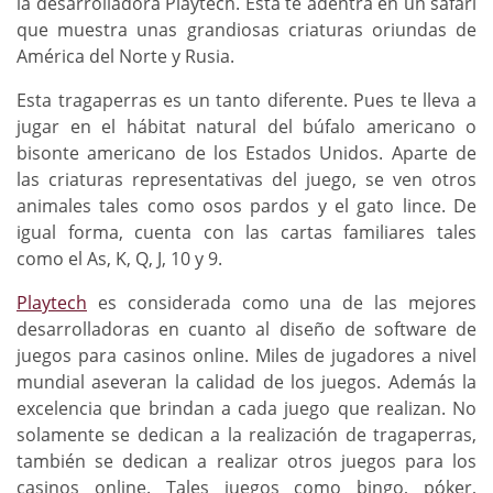
la desarrolladora Playtech. Esta te adentra en un safari
que muestra unas grandiosas criaturas oriundas de
América del Norte y Rusia.
Esta tragaperras es un tanto diferente. Pues te lleva a
jugar en el hábitat natural del búfalo americano o
bisonte americano de los Estados Unidos. Aparte de
las criaturas representativas del juego, se ven otros
animales tales como osos pardos y el gato lince. De
igual forma, cuenta con las cartas familiares tales
como el As, K, Q, J, 10 y 9.
Playtech
es considerada como una de las mejores
desarrolladoras en cuanto al diseño de software de
juegos para casinos online. Miles de jugadores a nivel
mundial aseveran la calidad de los juegos. Además la
excelencia que brindan a cada juego que realizan. No
solamente se dedican a la realización de tragaperras,
también se dedican a realizar otros juegos para los
casinos online. Tales juegos como bingo, póker,