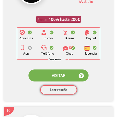
9.2
/10
100% hasta 200€
Bono:
Apuestas
En vivo
Bizum
Paypal
App
Teléfono
Chat
Licencia
Ver más
VISITAR
Leer reseña
10