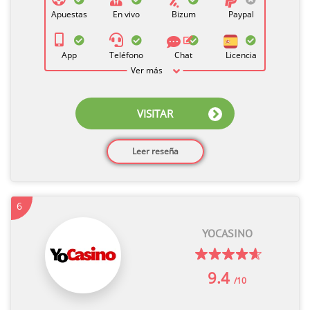
Apuestas
En vivo
Bizum
Paypal
App
Teléfono
Chat
Licencia
Ver más
VISITAR
Leer reseña
6
YOCASINO
9.4
/10