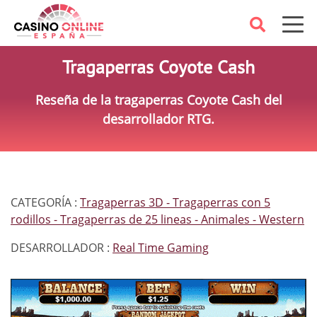
Tragaperras Coyote Cash
Reseña de la tragaperras Coyote Cash del
desarrollador RTG.
CATEGORÍA :
Tragaperras 3D
Tragaperras con 5
rodillos
Tragaperras de 25 lineas
Animales
Western
DESARROLLADOR :
Real Time Gaming