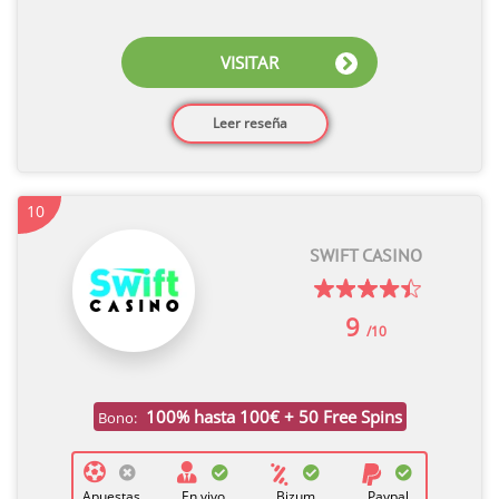
VISITAR
Leer reseña
10
SWIFT CASINO
9
/10
100% hasta 100€ + 50 Free Spins
Bono:
Apuestas
En vivo
Bizum
Paypal