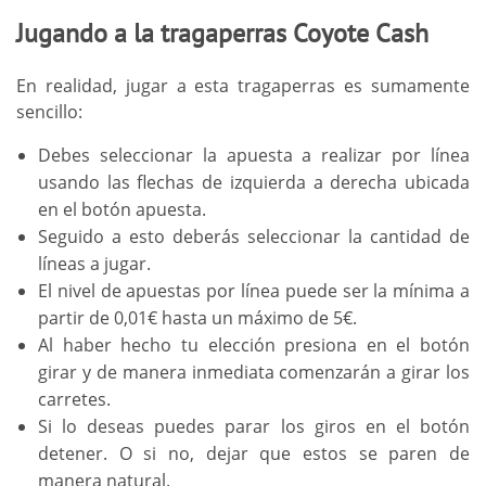
Jugando a la tragaperras Coyote Cash
En realidad, jugar a esta tragaperras es sumamente
sencillo:
Debes seleccionar la apuesta a realizar por línea
usando las flechas de izquierda a derecha ubicada
en el botón apuesta.
Seguido a esto deberás seleccionar la cantidad de
líneas a jugar.
El nivel de apuestas por línea puede ser la mínima a
partir de 0,01€ hasta un máximo de 5€.
Al haber hecho tu elección presiona en el botón
girar y de manera inmediata comenzarán a girar los
carretes.
Si lo deseas puedes parar los giros en el botón
detener. O si no, dejar que estos se paren de
manera natural.