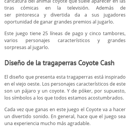
caricatura del animal coyote que suele aparecer en las
tiras cómicas en la televisión. Además de
ser pintoresca y divertida da a sus jugadores
oportunidad de ganar grandes premios al jugarlo.
Este juego tiene 25 líneas de pago y cinco tambores,
varios personajes característicos y grandes
sorpresas al jugarlo.
Diseño de la tragaperras Coyote Cash
El diseño que presenta esta tragaperras está inspirado
en el viejo oeste. Los personajes característicos de este
son un pájaro y un coyote. Y de póker, por supuesto,
los símbolos a los que todos estamos acostumbrados.
Cada vez que ganas en este juego el Coyote va a hacer
un divertido sonido. En general, hace que el juego sea
una experiencia mucho más agradable.