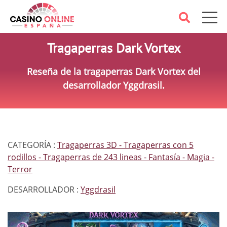
Tragaperras Dark Vortex
Reseña de la tragaperras Dark Vortex del
desarrollador Yggdrasil.
CATEGORÍA :
Tragaperras 3D
Tragaperras con 5
rodillos
Tragaperras de 243 lineas
Fantasía
Magia
Terror
DESARROLLADOR :
Yggdrasil