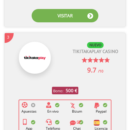
VISITAR
3
NUEVO
TIKITAKAPLAY CASINO
9.7
/10
500 €
Bono:
Apuestas
En vivo
Bizum
Paypal
App
Teléfono
Chat
Licencia