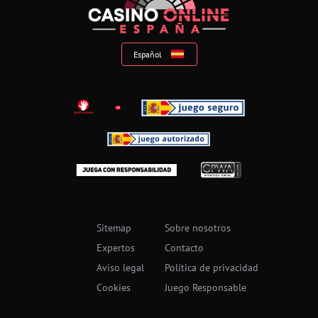
Español
Suomi
Sitemap
Sobre nosotros
Expertos
Contacto
Aviso legal
Política de privacidad
Cookies
Juego Responsable