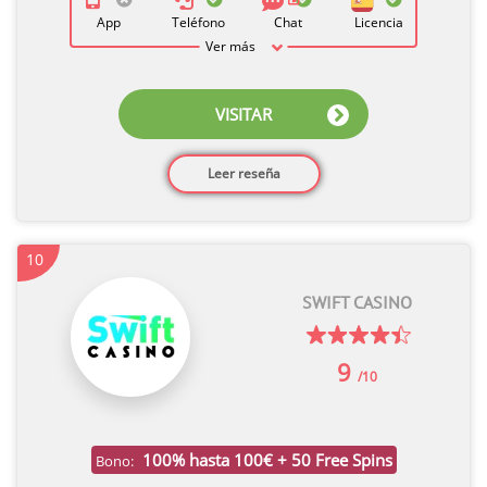
App
Teléfono
Chat
Licencia
Ver más
VISITAR
Leer reseña
10
SWIFT CASINO
9
/10
100% hasta 100€ + 50 Free Spins
Bono: