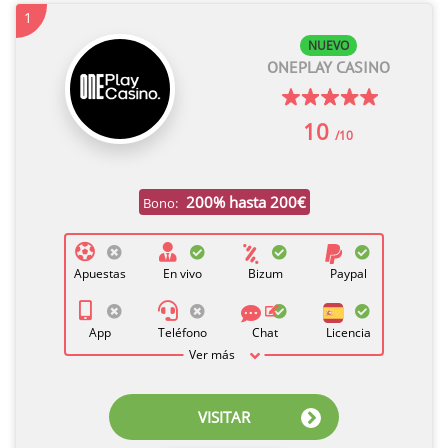
1
NUEVO
ONEPLAY CASINO
10
/10
200% hasta 200€
Bono:
Apuestas
En vivo
Bizum
Paypal
App
Teléfono
Chat
Licencia
Ver más
VISITAR