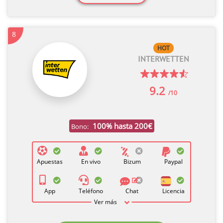
8
HOT
INTERWETTEN
9.2
/10
100% hasta 200€
Bono:
Apuestas
En vivo
Bizum
Paypal
App
Teléfono
Chat
Licencia
Ver más