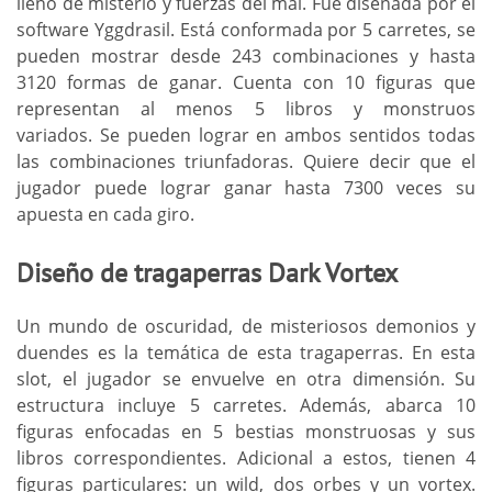
lleno de misterio y fuerzas del mal. Fue diseñada por el
software Yggdrasil. Está conformada por 5 carretes, se
pueden mostrar desde 243 combinaciones y hasta
3120 formas de ganar. Cuenta con 10 figuras que
representan al menos 5 libros y monstruos
variados. Se pueden lograr en ambos sentidos todas
las combinaciones triunfadoras. Quiere decir que el
jugador puede lograr ganar hasta 7300 veces su
apuesta en cada giro.
Diseño de tragaperras Dark Vortex
Un mundo de oscuridad, de misteriosos demonios y
duendes es la temática de esta tragaperras. En esta
slot, el jugador se envuelve en otra dimensión. Su
estructura incluye 5 carretes. Además, abarca 10
figuras enfocadas en 5 bestias monstruosas y sus
libros correspondientes. Adicional a estos, tienen 4
figuras particulares: un wild, dos orbes y un vortex.