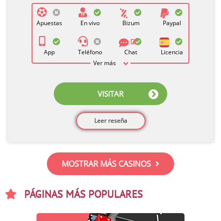
Apuestas
En vivo
Bizum
Paypal
App
Teléfono
Chat
Licencia
Ver más
VISITAR
Leer reseña
MOSTRAR MÁS CASINOS
PÁGINAS MÁS POPULARES