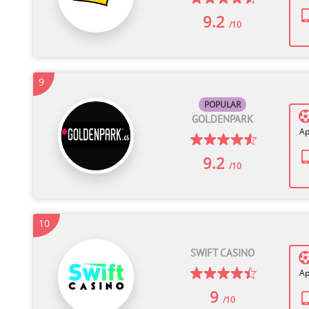
9.2
/10
9
POPULAR
GOLDENPARK
Ap
9.2
/10
10
SWIFT CASINO
Ap
9
/10