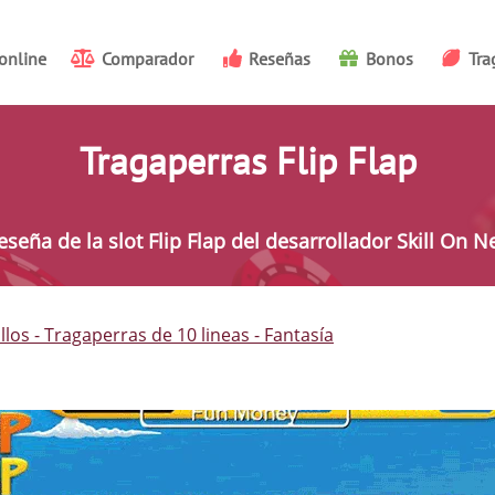
online
Comparador
Reseñas
Bonos
Tra
Tragaperras Flip Flap
eseña de la slot Flip Flap del desarrollador Skill On Ne
llos
Tragaperras de 10 lineas
Fantasía