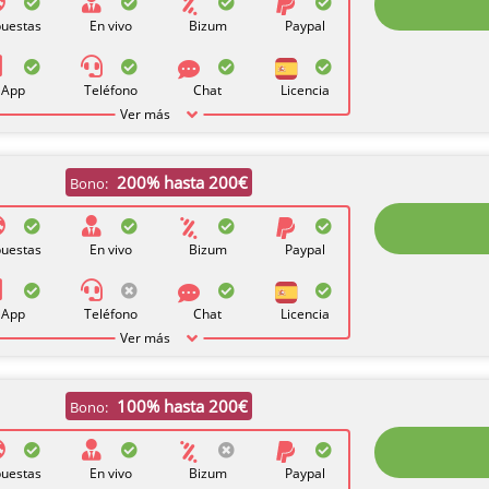
uestas
En vivo
Bizum
Paypal
App
Teléfono
Chat
Licencia
Ver más
200% hasta 200€
Bono:
uestas
En vivo
Bizum
Paypal
App
Teléfono
Chat
Licencia
Ver más
100% hasta 200€
Bono:
uestas
En vivo
Bizum
Paypal