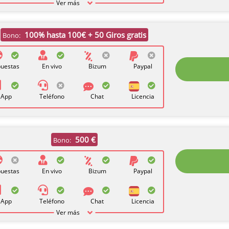
Ver más
100% hasta 100€ + 50 Giros gratis
Bono:
uestas
En vivo
Bizum
Paypal
App
Teléfono
Chat
Licencia
500 €
Bono:
uestas
En vivo
Bizum
Paypal
App
Teléfono
Chat
Licencia
Ver más