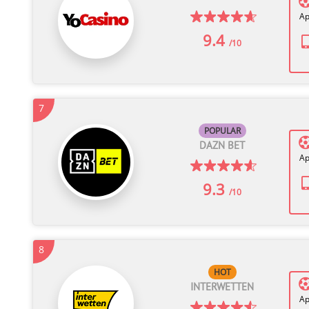
Ap
9.4
/10
7
POPULAR
DAZN BET
Ap
9.3
/10
8
HOT
INTERWETTEN
Ap