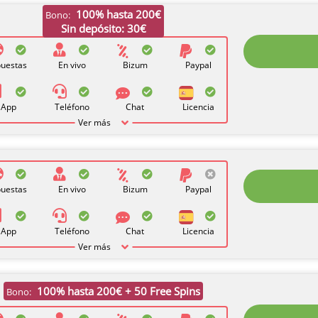
100% hasta 200€
Bono:
Sin depósito: 30€
uestas
En vivo
Bizum
Paypal
App
Teléfono
Chat
Licencia
Ver más
uestas
En vivo
Bizum
Paypal
App
Teléfono
Chat
Licencia
Ver más
100% hasta 200€ + 50 Free Spins
Bono: