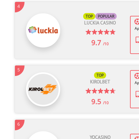
4
TOP
POPULAR
LUCKIA CASINO
Ap
9.7
/10
5
TOP
KIROLBET
Ap
9.5
/10
6
YOCASINO