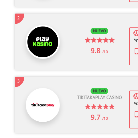
2
NUEVO
Ap
9.8
/10
3
NUEVO
TIKITAKAPLAY CASINO
Ap
9.7
/10