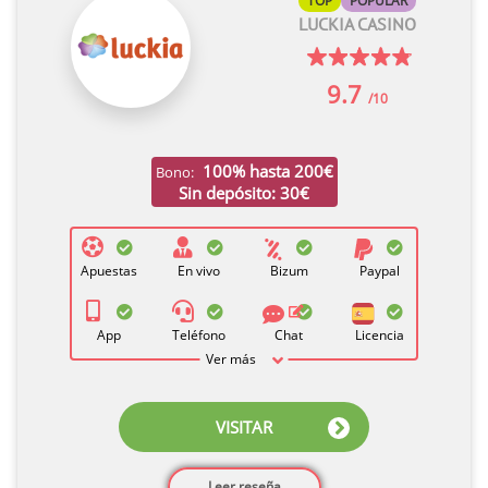
TOP
POPULAR
LUCKIA CASINO
9.7
/10
100% hasta 200€
Bono:
Sin depósito: 30€
Apuestas
En vivo
Bizum
Paypal
App
Teléfono
Chat
Licencia
Ver más
VISITAR
Leer reseña