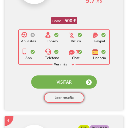
9.7
/10
500 €
Bono:
Apuestas
En vivo
Bizum
Paypal
App
Teléfono
Chat
Licencia
Ver más
VISITAR
Leer reseña
4