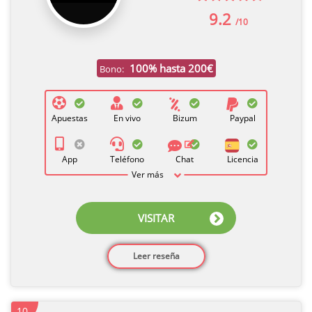
9.2
/10
100% hasta 200€
Bono:
Apuestas
En vivo
Bizum
Paypal
App
Teléfono
Chat
Licencia
Ver más
VISITAR
Leer reseña
10