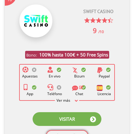
SWIFT CASINO
9
/10
100% hasta 100€ + 50 Free Spins
Bono:
Apuestas
En vivo
Bizum
Paypal
App
Teléfono
Chat
Licencia
Ver más
VISITAR