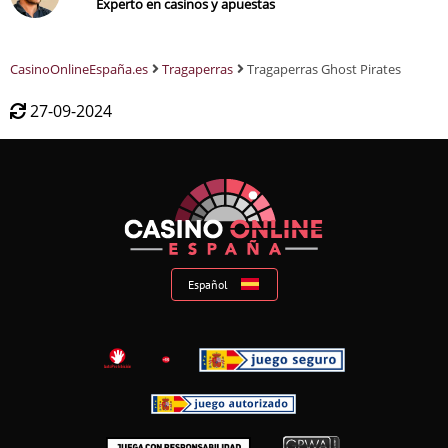
Experto en casinos y apuestas
CasinoOnlineEspaña.es
Tragaperras
Tragaperras Ghost Pirates
27-09-2024
Español
Suomi