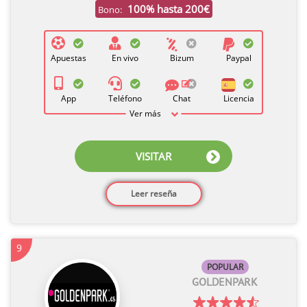
100% hasta 200€
Bono:
Apuestas
En vivo
Bizum
Paypal
App
Teléfono
Chat
Licencia
Ver más
VISITAR
Leer reseña
9
POPULAR
GOLDENPARK