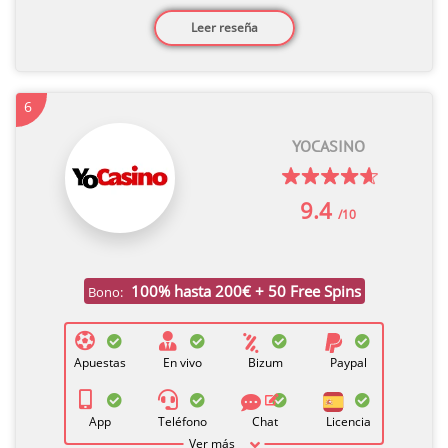
Leer reseña
6
YOCASINO
9.4
/10
100% hasta 200€ + 50 Free Spins
Bono:
Apuestas
En vivo
Bizum
Paypal
App
Teléfono
Chat
Licencia
Ver más