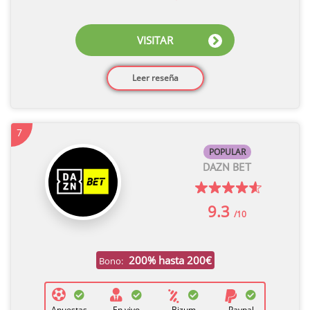
VISITAR
Leer reseña
7
POPULAR
DAZN BET
9.3
/10
200% hasta 200€
Bono:
Apuestas
En vivo
Bizum
Paypal