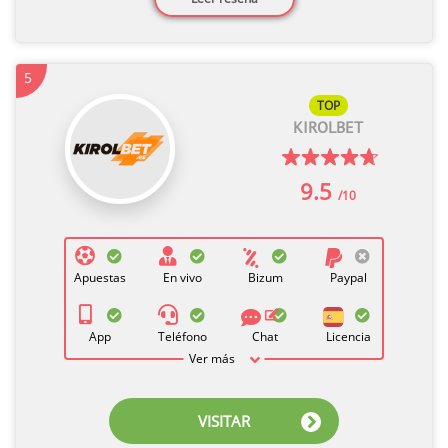
5
TOP
KIROLBET
9.5
/10
Apuestas
En vivo
Bizum
Paypal
App
Teléfono
Chat
Licencia
Ver más
VISITAR