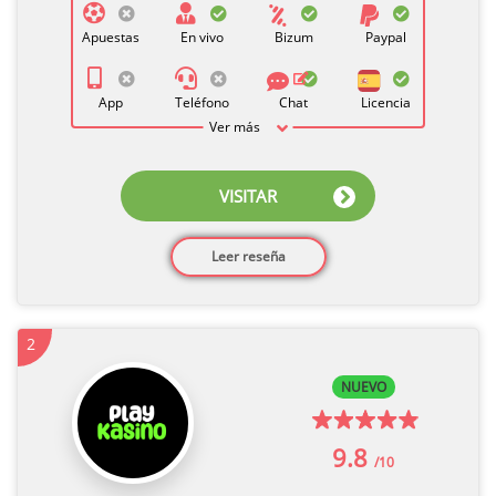
Apuestas
En vivo
Bizum
Paypal
App
Teléfono
Chat
Licencia
Ver más
VISITAR
Leer reseña
2
NUEVO
9.8
/10