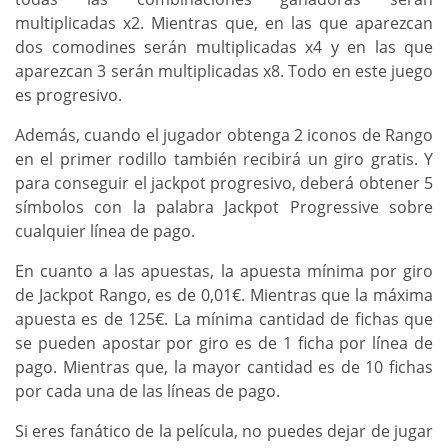
multiplicadas x2. Mientras que, en las que aparezcan
dos comodines serán multiplicadas x4 y en las que
aparezcan 3 serán multiplicadas x8. Todo en este juego
es progresivo.
Además, cuando el jugador obtenga 2 iconos de Rango
en el primer rodillo también recibirá un giro gratis. Y
para conseguir el jackpot progresivo, deberá obtener 5
símbolos con la palabra Jackpot Progressive sobre
cualquier línea de pago.
En cuanto a las apuestas, la apuesta mínima por giro
de Jackpot Rango, es de 0,01€. Mientras que la máxima
apuesta es de 125€. La mínima cantidad de fichas que
se pueden apostar por giro es de 1 ficha por línea de
pago. Mientras que, la mayor cantidad es de 10 fichas
por cada una de las líneas de pago.
Si eres fanático de la película, no puedes dejar de jugar