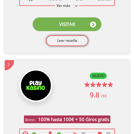
Ver más
VISITAR
Leer reseña
2
NUEVO
9.8
/10
100% hasta 100€ + 50 Giros gratis
Bono: