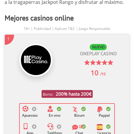
a la tragaperras Jackpot Rango y disfrutar al máximo.
Mejores casinos online
18+ | Publicidad | Aplican T&C | Juego Responsable
1
NUEVO
ONEPLAY CASINO
10
/10
200% hasta 200€
Bono:
Apuestas
En vivo
Bizum
Paypal
App
Teléfono
Chat
Licencia