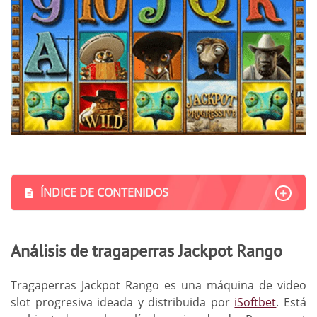
ÍNDICE DE CONTENIDOS
Análisis de tragaperras Jackpot Rango
Tragaperras Jackpot Rango es una máquina de video
slot progresiva ideada y distribuida por
iSoftbet
. Está