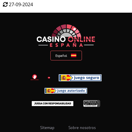
27-09-2024
Español
Suomi
Sitemap
Sobre nosotros