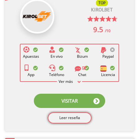
TOP
KIROLBET
9.5
/10
Apuestas
En vivo
Bizum
Paypal
App
Teléfono
Chat
Licencia
Ver más
VISITAR
Leer reseña