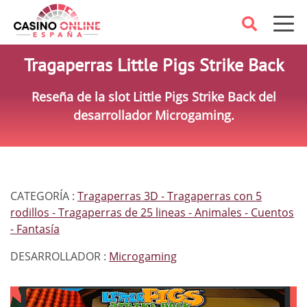
Tragaperras Little Pigs Strike Back
Reseña de la slot Little Pigs Strike Back del
desarrollador Microgaming.
CATEGORÍA :
Tragaperras 3D
Tragaperras con 5
rodillos
Tragaperras de 25 lineas
Animales
Cuentos
Fantasía
DESARROLLADOR :
Microgaming