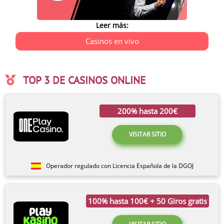
Leer más:
Casinos en vivo
TOP 3 DE CASINOS ONLINE
200% hasta 200€
VISITAR SITIO
Operador regulado con Licencia Española de la DGOJ
100% hasta 100€ + 50 Giros gratis