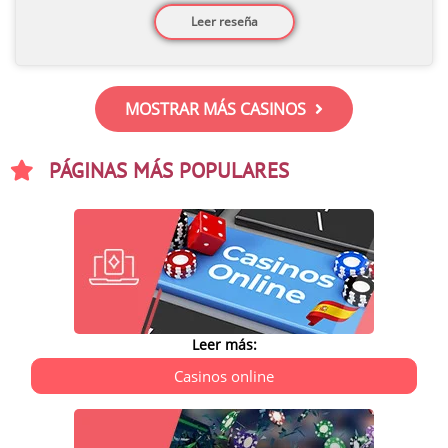
Leer reseña
MOSTRAR MÁS CASINOS
PÁGINAS MÁS POPULARES
Leer más:
Casinos online