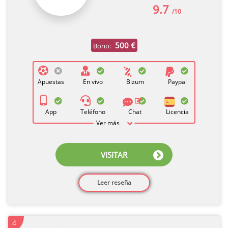
9.7
/10
500 €
Bono:
Apuestas
En vivo
Bizum
Paypal
App
Teléfono
Chat
Licencia
Ver más
VISITAR
Leer reseña
4