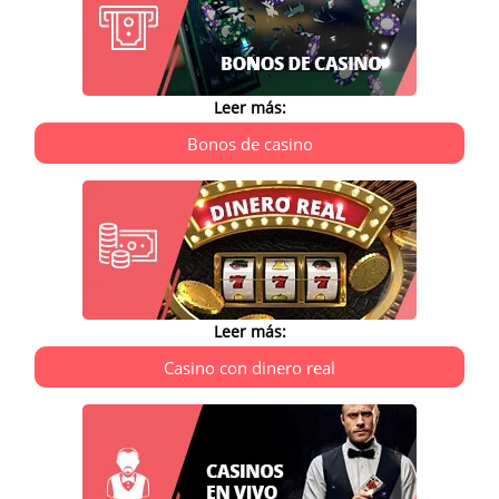
Leer más:
Bonos de casino
Leer más:
Casino con dinero real