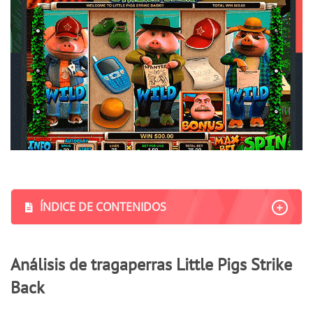
ÍNDICE DE CONTENIDOS
Análisis de tragaperras Little Pigs Strike
Back