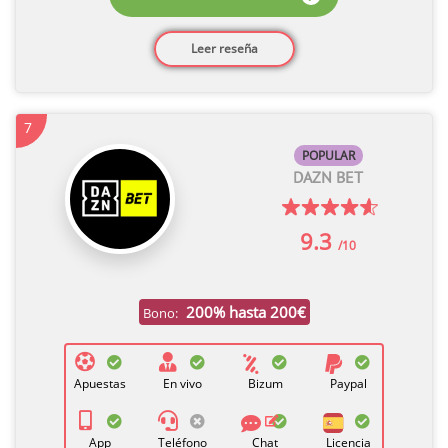
Leer reseña
7
POPULAR
DAZN BET
9.3
/10
200% hasta 200€
Bono:
Apuestas
En vivo
Bizum
Paypal
App
Teléfono
Chat
Licencia