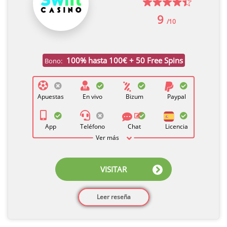
9
/10
100% hasta 100€ + 50 Free Spins
Bono:
Apuestas
En vivo
Bizum
Paypal
App
Teléfono
Chat
Licencia
Ver más
VISITAR
Leer reseña