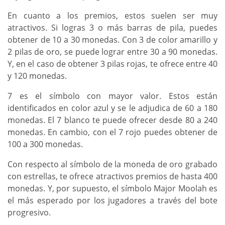
En cuanto a los premios, estos suelen ser muy
atractivos. Si logras 3 o más barras de pila, puedes
obtener de 10 a 30 monedas. Con 3 de color amarillo y
2 pilas de oro, se puede lograr entre 30 a 90 monedas.
Y, en el caso de obtener 3 pilas rojas, te ofrece entre 40
y 120 monedas.
7 es el símbolo con mayor valor. Estos están
identificados en color azul y se le adjudica de 60 a 180
monedas. El 7 blanco te puede ofrecer desde 80 a 240
monedas. En cambio, con el 7 rojo puedes obtener de
100 a 300 monedas.
Con respecto al símbolo de la moneda de oro grabado
con estrellas, te ofrece atractivos premios de hasta 400
monedas. Y, por supuesto, el símbolo Major Moolah es
el más esperado por los jugadores a través del bote
progresivo.