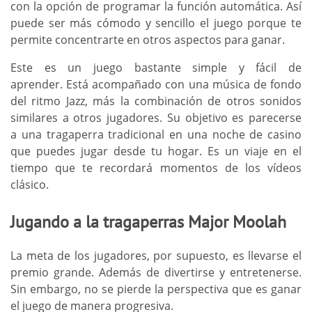
con la opción de programar la función automática. Así
puede ser más cómodo y sencillo el juego porque te
permite concentrarte en otros aspectos para ganar.
Este es un juego bastante simple y fácil de
aprender. Está acompañado con una música de fondo
del ritmo Jazz, más la combinación de otros sonidos
similares a otros jugadores. Su objetivo es parecerse
a una tragaperra tradicional en una noche de casino
que puedes jugar desde tu hogar. Es un viaje en el
tiempo que te recordará momentos de los vídeos
clásico.
Jugando a la tragaperras Major Moolah
La meta de los jugadores, por supuesto, es llevarse el
premio grande. Además de divertirse y entretenerse.
Sin embargo, no se pierde la perspectiva que es ganar
el juego de manera progresiva.