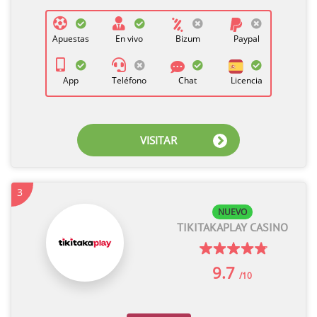
Apuestas
En vivo
Bizum
Paypal
App
Teléfono
Chat
Licencia
VISITAR
3
NUEVO
TIKITAKAPLAY CASINO
9.7
/10