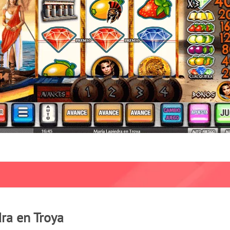
dra en Troya