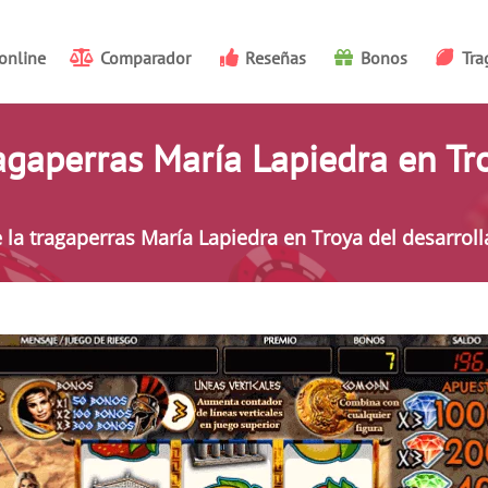
online
Comparador
Reseñas
Bonos
Tra
agaperras María Lapiedra en Tr
 la tragaperras María Lapiedra en Troya del desarrol