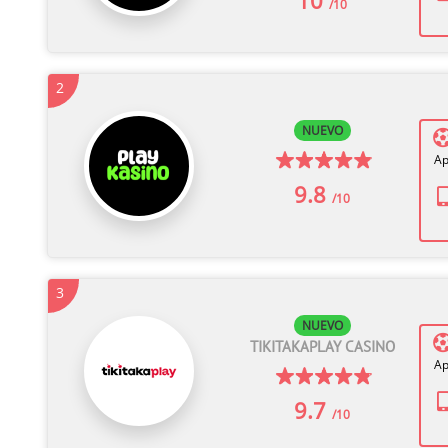
/10
2
NUEVO
Ap
9.8
/10
3
NUEVO
TIKITAKAPLAY CASINO
Ap
9.7
/10