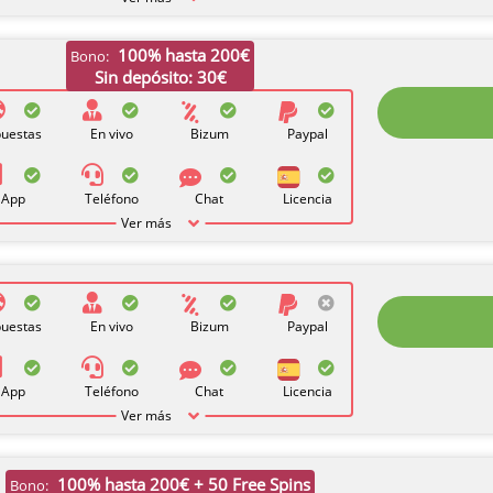
100% hasta 200€
Bono:
Sin depósito: 30€
uestas
En vivo
Bizum
Paypal
App
Teléfono
Chat
Licencia
Ver más
uestas
En vivo
Bizum
Paypal
App
Teléfono
Chat
Licencia
Ver más
100% hasta 200€ + 50 Free Spins
Bono: