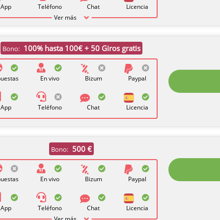
App
Teléfono
Chat
Licencia
Ver más
100% hasta 100€ + 50 Giros gratis
Bono:
uestas
En vivo
Bizum
Paypal
App
Teléfono
Chat
Licencia
500 €
Bono:
uestas
En vivo
Bizum
Paypal
App
Teléfono
Chat
Licencia
Ver más