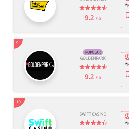
Ap
9.2
/10
9
POPULAR
GOLDENPARK
Ap
9.2
/10
10
SWIFT CASINO
Ap