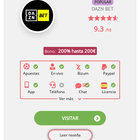
POPULAR
DAZN BET
9.3
/10
200% hasta 200€
Bono:
Apuestas
En vivo
Bizum
Paypal
App
Teléfono
Chat
Licencia
Ver más
VISITAR
Leer reseña