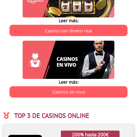
Leer más:
Casino con dinero real
Leer más:
Casinos en vivo
TOP 3 DE CASINOS ONLINE
200% hasta 200€