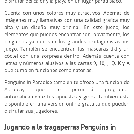
disfrutar del calor y la playa en un lugar paradisiaco.
Cuenta con unos colores muy atractivos. Además de
imágenes muy llamativas con una calidad gráfica muy
alta y un diseño muy original. En este juego, los
elementos que puedes encontrar son, obviamente, los
pingüinos ya que son los grandes protagonistas del
juego. También se encuentran las máscaras tiki y un
cóctel con una sorpresa dentro. Además cuenta con
letras y números alusivos a las cartas 9, 10, J, Q, K y A
que cumplen funciones combinatorias.
Penguins in Paradise también te ofrece una función de
Autoplay que te permitirá programar
automáticamente tus apuestas y giros. También está
disponible en una versión online gratuita que pueden
disfrutar sus jugadores.
Jugando a la tragaperras Penguins in