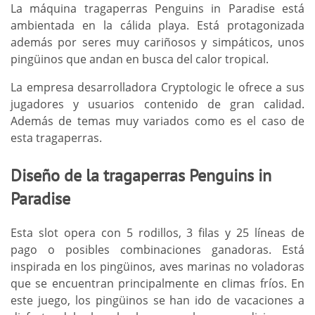
La máquina tragaperras Penguins in Paradise está
ambientada en la cálida playa. Está protagonizada
además por seres muy cariñosos y simpáticos, unos
pingüinos que andan en busca del calor tropical.
La empresa desarrolladora Cryptologic le ofrece a sus
jugadores y usuarios contenido de gran calidad.
Además de temas muy variados como es el caso de
esta tragaperras.
Diseño de la tragaperras Penguins in
Paradise
Esta slot opera con 5 rodillos, 3 filas y 25 líneas de
pago o posibles combinaciones ganadoras. Está
inspirada en los pingüinos, aves marinas no voladoras
que se encuentran principalmente en climas fríos. En
este juego, los pingüinos se han ido de vacaciones a