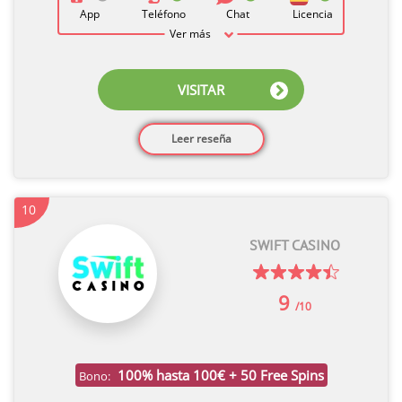
App
Teléfono
Chat
Licencia
Ver más
VISITAR
Leer reseña
10
SWIFT CASINO
9
/10
100% hasta 100€ + 50 Free Spins
Bono: