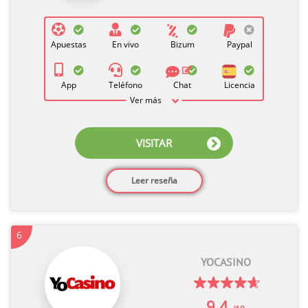
Apuestas
En vivo
Bizum
Paypal
App
Teléfono
Chat
Licencia
Ver más
VISITAR
Leer reseña
6
YOCASINO
9.4