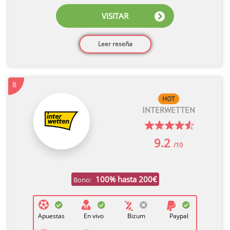
VISITAR
Leer reseña
8
HOT
INTERWETTEN
9.2
/10
100% hasta 200€
Bono:
Apuestas
En vivo
Bizum
Paypal