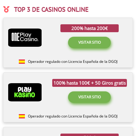
TOP 3 DE CASINOS ONLINE
200% hasta 200€
VISITAR SITIO
Operador regulado con Licencia Española de la DGOJ
100% hasta 100€ + 50 Giros gratis
VISITAR SITIO
Operador regulado con Licencia Española de la DGOJ