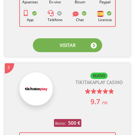
Apuestas
En vivo
Bizum
Paypal
App
Teléfono
Chat
Licencia
VISITAR
3
NUEVO
TIKITAKAPLAY CASINO
9.7
/10
500 €
Bono: