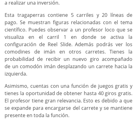
a realizar una inversión.
Esta tragaperras contiene 5 carriles y 20 líneas de
pago. Se muestran figuras relacionadas con el tema
científico. Puedes observar a un profesor loco que se
visualiza en el carril 1 en donde se activa la
configuración de Reel Slide. Además podrás ver los
comodines de imán en otros carretes. Tienes la
probabilidad de recibir un nuevo giro acompañado
de un comodón imán desplazando un carrete hacia la
izquierda.
Asimismo, cuentas con una función de juegos gratis y
tienes la oportunidad de obtener hasta 40 giros gratis.
El profesor tiene gran relevancia. Esto es debido a que
se expande para encargarse del carrete y se mantiene
presente en toda la función.