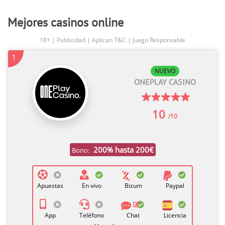
Mejores casinos online
18+ | Publicidad | Aplican T&C | Juego Responsable
1
NUEVO
ONEPLAY CASINO
10
/10
200% hasta 200€
Bono:
Apuestas
En vivo
Bizum
Paypal
App
Teléfono
Chat
Licencia