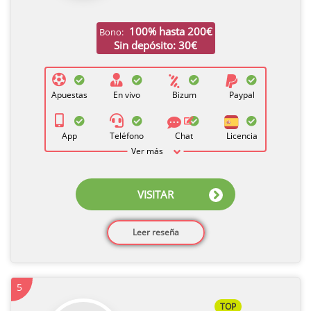
100% hasta 200€
Bono:
Sin depósito: 30€
Apuestas
En vivo
Bizum
Paypal
App
Teléfono
Chat
Licencia
Ver más
VISITAR
Leer reseña
5
TOP