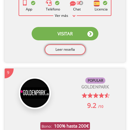
App
Teléfono
Chat
Licencia
Ver más
VISITAR
Leer reseña
9
POPULAR
GOLDENPARK
9.2
/10
100% hasta 200€
Bono: