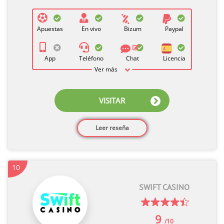
Apuestas
En vivo
Bizum
Paypal
App
Teléfono
Chat
Licencia
Ver más
VISITAR
Leer reseña
10
SWIFT CASINO
9
/10