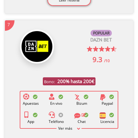
Leer reseña
7
POPULAR
DAZN BET
9.3
/10
200% hasta 200€
Bono:
Apuestas
En vivo
Bizum
Paypal
App
Teléfono
Chat
Licencia
Ver más