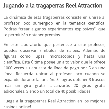
Jugando a la tragaperras Reel Attraction
La dinámica de esta tragaperras consiste en unirse al
profesor loco sumergido en la temática científica.
Podrás “crear algunos experimentos explosivos”, que
te permitirán obtener premios.
En este laboratorio que pertenece a este profesor,
puedes observar símbolos de naipes. Además de
figuras como lupas, microscopios y hasta una
científica. Esta última posee un alto valor que le ofrece
1000 veces su apuesta de línea de pago por 5 en una
línea. Recuerda ubicar al profesor loco cuando se
expande durante la función. Si logras obtener 3 frascos
más un giro gratis, alcanzarás 20 giros gratis
adicionales. Siendo un total de 40 posibilidades.
¡Juega a la tragaperras Reel Attraction en los mejores
casinos online!