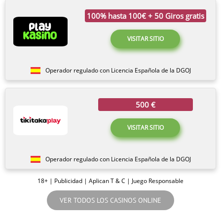
100% hasta 100€ + 50 Giros gratis
VISITAR SITIO
Operador regulado con Licencia Española de la DGOJ
500 €
VISITAR SITIO
Operador regulado con Licencia Española de la DGOJ
18+ | Publicidad | Aplican T & C | Juego Responsable
VER TODOS LOS CASINOS ONLINE