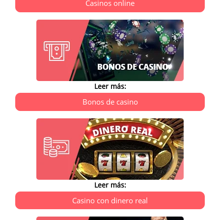
Casinos online
Leer más:
Bonos de casino
Leer más:
Casino con dinero real