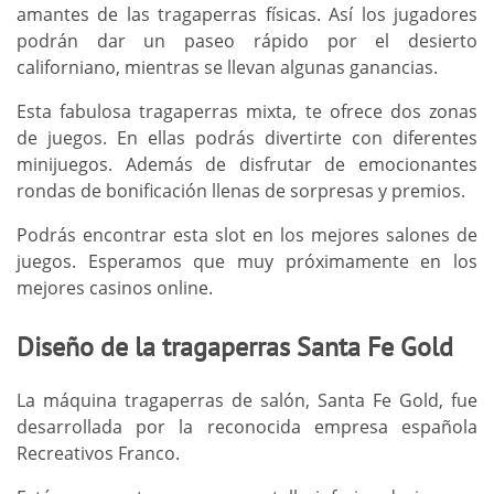
amantes de las tragaperras físicas. Así los jugadores
podrán dar un paseo rápido por el desierto
californiano, mientras se llevan algunas ganancias.
Esta fabulosa tragaperras mixta, te ofrece dos zonas
de juegos. En ellas podrás divertirte con diferentes
minijuegos. Además de disfrutar de emocionantes
rondas de bonificación llenas de sorpresas y premios.
Podrás encontrar esta slot en los mejores salones de
juegos. Esperamos que muy próximamente en los
mejores casinos online.
Diseño de la tragaperras Santa Fe Gold
La máquina tragaperras de salón, Santa Fe Gold, fue
desarrollada por la reconocida empresa española
Recreativos Franco.