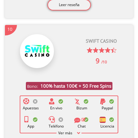
Leer reseña
10
SWIFT CASINO
9
/10
100% hasta 100€ + 50 Free Spins
Bono:
Apuestas
En vivo
Bizum
Paypal
App
Teléfono
Chat
Licencia
Ver más