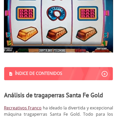
ÍNDICE DE CONTENIDOS
Análisis de tragaperras Santa Fe Gold
Recreativos Franco
ha ideado la divertida y excepcional
máquina tragaperras Santa Fe Gold. Todo para los