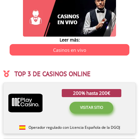
Leer más:
Casinos en vivo
TOP 3 DE CASINOS ONLINE
200% hasta 200€
VISITAR SITIO
Operador regulado con Licencia Española de la DGOJ