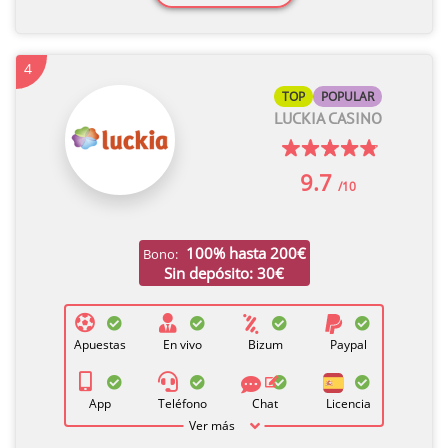
4
TOP
POPULAR
LUCKIA CASINO
9.7
/10
100% hasta 200€
Bono:
Sin depósito: 30€
Apuestas
En vivo
Bizum
Paypal
App
Teléfono
Chat
Licencia
Ver más