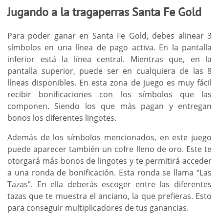
Jugando a la tragaperras Santa Fe Gold
Para poder ganar en Santa Fe Gold, debes alinear 3
símbolos en una línea de pago activa. En la pantalla
inferior está la línea central. Mientras que, en la
pantalla superior, puede ser en cualquiera de las 8
líneas disponibles. En esta zona de juego es muy fácil
recibir bonificaciones con los símbolos que las
componen. Siendo los que más pagan y entregan
bonos los diferentes lingotes.
Además de los símbolos mencionados, en este juego
puede aparecer también un cofre lleno de oro. Este te
otorgará más bonos de lingotes y te permitirá acceder
a una ronda de bonificación. Esta ronda se llama “Las
Tazas”. En ella deberás escoger entre las diferentes
tazas que te muestra el anciano, la que prefieras. Esto
para conseguir multiplicadores de tus ganancias.