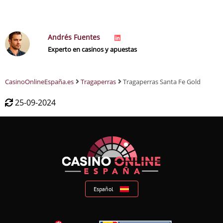
Andrés Fuentes
Experto en casinos y apuestas
CasinoOnlineEspaña.es
Tragaperras
Tragaperras Santa Fe Gold
25-09-2024
Español
Suomi