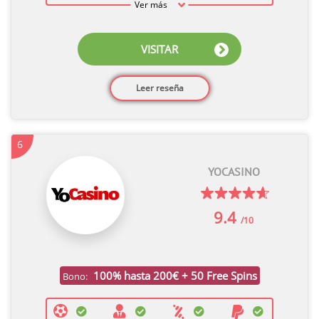
Ver más
VISITAR
Leer reseña
6
YOCASINO
9.4
/10
100% hasta 200€ + 50 Free Spins
Bono: