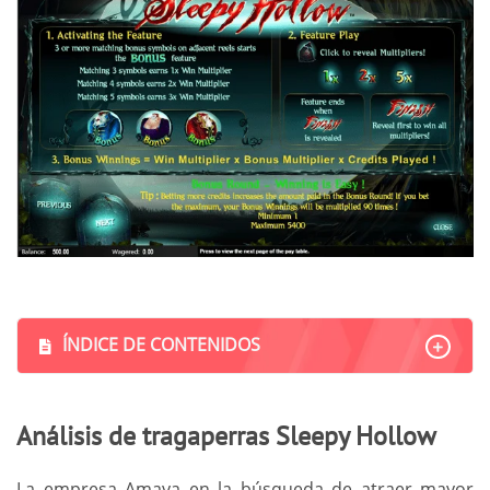
ÍNDICE DE CONTENIDOS
Análisis de tragaperras Sleepy Hollow
La empresa Amaya en la búsqueda de atraer mayor