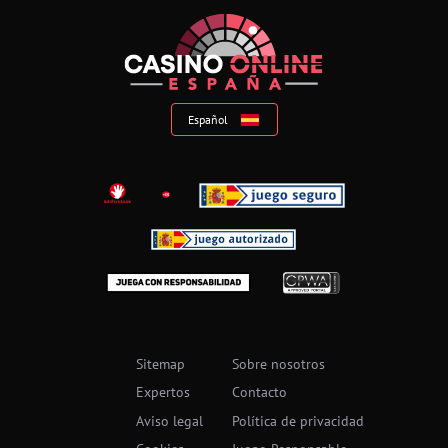
Español
Suomi
Sitemap
Sobre nosotros
Expertos
Contacto
Aviso legal
Política de privacidad