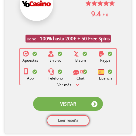
9.4
/10
100% hasta 200€ + 50 Free Spins
Bono:
Apuestas
En vivo
Bizum
Paypal
App
Teléfono
Chat
Licencia
Ver más
VISITAR
Leer reseña