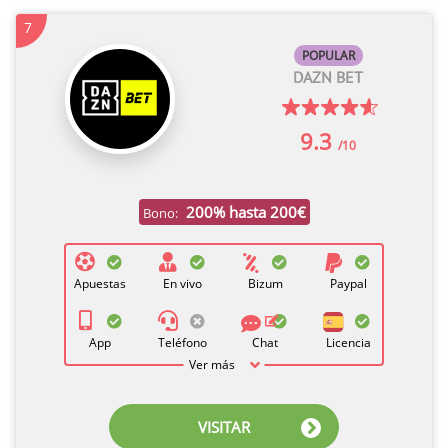
7
POPULAR
DAZN BET
9.3
/10
200% hasta 200€
Bono:
Apuestas
En vivo
Bizum
Paypal
App
Teléfono
Chat
Licencia
Ver más
VISITAR