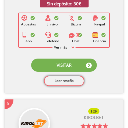
Sin depósito: 30€
Apuestas
En vivo
Bizum
Paypal
App
Teléfono
Chat
Licencia
Ver más
VISITAR
Leer reseña
5
TOP
KIROLBET