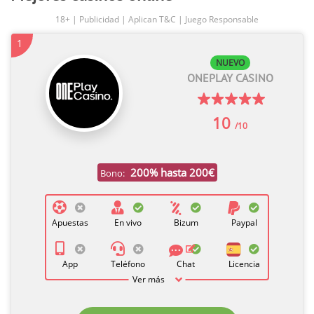
18+ | Publicidad | Aplican T&C | Juego Responsable
1
NUEVO
ONEPLAY CASINO
10
/10
200% hasta 200€
Bono:
Apuestas
En vivo
Bizum
Paypal
App
Teléfono
Chat
Licencia
Ver más