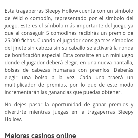
Esta tragaperras Sleepy Hollow cuenta con un símbolo
de Wild o comodín, representado por el símbolo del
juego. Este es el símbolo más importante del juego ya
que al conseguir 5 comodines recibirás un premio de
25.000 fichas. Cuando el jugador consiga tres símbolos
del jinete sin cabeza sin su caballo se activará la ronda
de bonificación especial. Esta consiste en un minijuego
donde el jugador deberá elegir, en una nueva pantalla,
bolsas de cabezas humanas con premios. Deberás
elegir una bolsa a la vez. Cada una traerá un
multiplicador de premios, por lo que de este modo
incrementarán las ganancias que puedas obtener.
No dejes pasar la oportunidad de ganar premios y
divertirte mientras juegas en la tragaperras Sleepy
Hollow.
Mejores casinos online