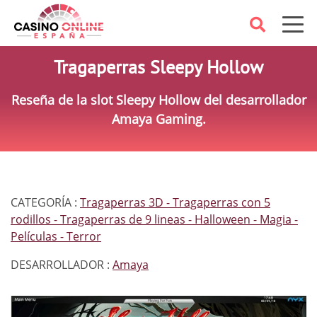
Tragaperras Sleepy Hollow
Reseña de la slot Sleepy Hollow del desarrollador
Amaya Gaming.
CATEGORÍA :
Tragaperras 3D
Tragaperras con 5
rodillos
Tragaperras de 9 lineas
Halloween
Magia
Películas
Terror
DESARROLLADOR :
Amaya