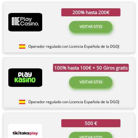
200% hasta 200€
VISITAR SITIO
Operador regulado con Licencia Española de la DGOJ
100% hasta 100€ + 50 Giros gratis
VISITAR SITIO
Operador regulado con Licencia Española de la DGOJ
500 €
VISITAR SITIO