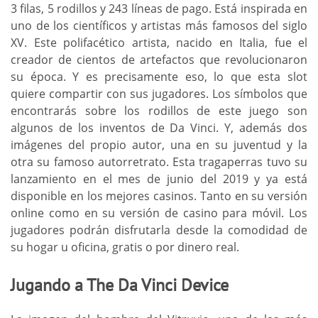
3 filas, 5 rodillos y 243 líneas de pago. Está inspirada en
uno de los científicos y artistas más famosos del siglo
XV. Este polifacético artista, nacido en Italia, fue el
creador de cientos de artefactos que revolucionaron
su época. Y es precisamente eso, lo que esta slot
quiere compartir con sus jugadores. Los símbolos que
encontrarás sobre los rodillos de este juego son
algunos de los inventos de Da Vinci. Y, además dos
imágenes del propio autor, una en su juventud y la
otra su famoso autorretrato. Esta tragaperras tuvo su
lanzamiento en el mes de junio del 2019 y ya está
disponible en los mejores casinos. Tanto en su versión
online como en su versión de casino para móvil. Los
jugadores podrán disfrutarla desde la comodidad de
su hogar u oficina, gratis o por dinero real.
Jugando a The Da Vinci Device