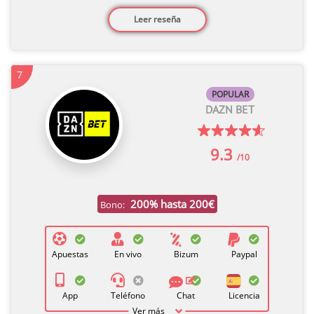
Leer reseña
7
POPULAR
DAZN BET
9.3
/10
200% hasta 200€
Bono:
Apuestas
En vivo
Bizum
Paypal
App
Teléfono
Chat
Licencia
Ver más