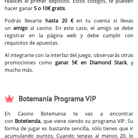
realices el primer depósito. Estos códigos, te pueden
hacer ganar
5 o 10€ gratis
.
Podrás llevarte
hasta 20 €
en tu cuenta si llevas
un
amigo
al casino. En este caso, el amigo se debe
registrar en la página web y debe cumplir con
requisitos de apuestas.
Al integrarte con la interfaz del juego, observarás otras
promociones como
ganar 5€ en Diamond Stack
, y
mucho más.
Botemania Programa VIP
En Casino Botemania te vas a encontrar
con
Botetienda
, que viene siendo su programa VIP. Su
forma de jugar es bastante sencilla, sólo tienes que ir
acumulando puntos. Cuando tengas al menos 20, lo