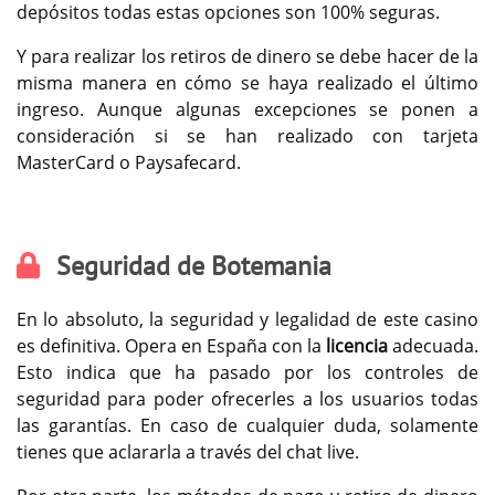
depósitos todas estas opciones son 100% seguras.
Y para realizar los retiros de dinero se debe hacer de la
misma manera en cómo se haya realizado el último
ingreso. Aunque algunas excepciones se ponen a
consideración si se han realizado con tarjeta
MasterCard o Paysafecard.
Seguridad de Botemania
En lo absoluto, la seguridad y legalidad de este casino
es definitiva. Opera en España con la
licencia
adecuada.
Esto indica que ha pasado por los controles de
seguridad para poder ofrecerles a los usuarios todas
las garantías. En caso de cualquier duda, solamente
tienes que aclararla a través del chat live.