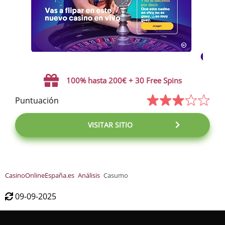
100% hasta 200€ + 30 Free Spins
Puntuación
VISITAR SITIO
CasinoOnlineEspaña.es
Análisis
Casumo
09-09-2025