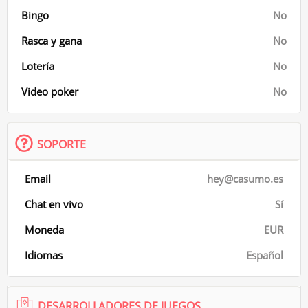
Bingo
No
Rasca y gana
No
Lotería
No
Video poker
No
SOPORTE
Email
hey@casumo.es
Chat en vivo
Sí
Moneda
EUR
Idiomas
Español
DESARROLLADORES DE JUEGOS