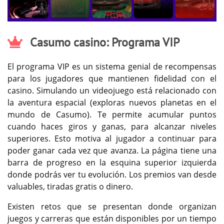
Casumo casino: Programa VIP
El programa VIP es un sistema genial de recompensas
para los jugadores que mantienen fidelidad con el
casino. Simulando un videojuego está relacionado con
la aventura espacial (exploras nuevos planetas en el
mundo de Casumo). Te permite acumular puntos
cuando haces giros y ganas, para alcanzar niveles
superiores. Esto motiva al jugador a continuar para
poder ganar cada vez que avanza. La página tiene una
barra de progreso en la esquina superior izquierda
donde podrás ver tu evolución. Los premios van desde
valuables, tiradas gratis o dinero.
Existen retos que se presentan donde organizan
juegos y carreras que están disponibles por un tiempo