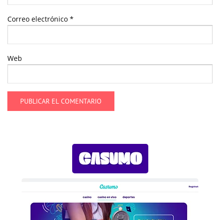
Correo electrónico
*
Web