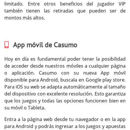
limitado. Entre otros beneficios del jugador VIP
también tienen las retiradas que pueden ser de
montos más altos.
App móvil de Casumo
Hoy en día es fundamental poder tener la posibilidad
de acceder desde nuestros móviles a cualquier página
o aplicación. Casumo con su nueva App móvil
disponible para Android, buscala en Google play store.
Para iOS su web se adapta automáticamente al tamaño
del dispositivo con excelente resolución. Esto garantiza
que los juegos y todas las opciones funcionen bien en
su móvil o Tableta.
Entra a la página web desde tu navegador o en la app
para Android y podrás ingresar a los juegos y apuestas