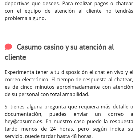
deportivas que desees. Para realizar pagos o chatear
con el equipo de atención al cliente no tendrás
problema alguno.
Casumo casino y su atención al
cliente
Experimenta tener a tu disposición el chat en vivo y el
correo electrónico. El tiempo de respuesta al chatear,
es de cinco minutos aproximadamente con atención
de su personal con total amabilidad.
Si tienes alguna pregunta que requiera más detalle o
documentación, puedes enviar un correo a
hey@casumo.es. En nuestro caso puede la respuesta
tardo menos de 24 horas, pero según indica su
servicio, puede tardar hasta 48 horas.