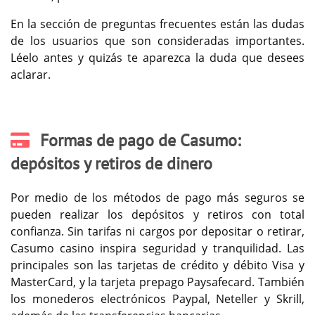
En la sección de preguntas frecuentes están las dudas
de los usuarios que son consideradas importantes.
Léelo antes y quizás te aparezca la duda que desees
aclarar.
Formas de pago de Casumo:
depósitos y retiros de dinero
Por medio de los métodos de pago más seguros se
pueden realizar los depósitos y retiros con total
confianza. Sin tarifas ni cargos por depositar o retirar,
Casumo casino inspira seguridad y tranquilidad. Las
principales son las tarjetas de crédito y débito Visa y
MasterCard, y la tarjeta prepago Paysafecard. También
los monederos electrónicos Paypal, Neteller y Skrill,