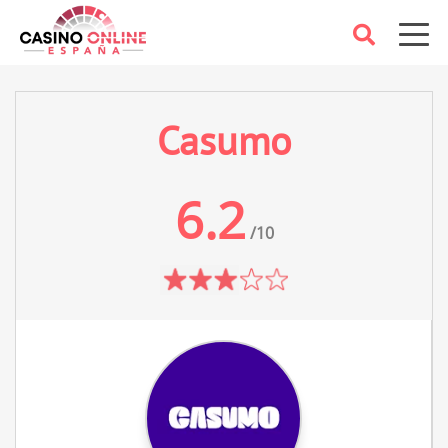
Casumo
6.2
/10