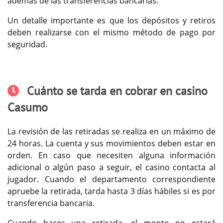
además de las transferencias bancarias.
Un detalle importante es que los depósitos y retiros
deben realizarse con el mismo método de pago por
seguridad.
Cuánto se tarda en cobrar en casino
Casumo
La revisión de las retiradas se realiza en un máximo de
24 horas. La cuenta y sus movimientos deben estar en
orden. En caso que necesiten alguna información
adicional o algún paso a seguir, el casino contacta al
jugador. Cuando el departamento correspondiente
apruebe la retirada, tarda hasta 3 días hábiles si es por
transferencia bancaria.