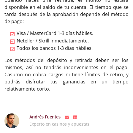
Cuando haces una retirada, el monto no estará
disponible en el saldo de tu cuenta. El tiempo que se
tarda después de la aprobación depende del método
de pago:
Visa / MasterCard 1-3 días hábiles.
Neteller / Skrill inmediatamente.
Todos los bancos 1-3 días hábiles.
Los métodos del depósito y retirada deben ser los
mismos, así no tendrás inconvenientes en el pago.
Casumo no cobra cargos ni tiene límites de retiro, y
podrás disfrutar tus ganancias en un tiempo
relativamente corto.
Andrés Fuentes
Experto en casinos y apuestas