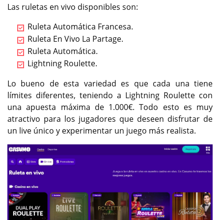
Las ruletas en vivo disponibles son:
Ruleta Automática Francesa.
Ruleta En Vivo La Partage.
Ruleta Automática.
Lightning Roulette.
Lo bueno de esta variedad es que cada una tiene
límites diferentes, teniendo a Lightning Roulette con
una apuesta máxima de 1.000€. Todo esto es muy
atractivo para los jugadores que deseen disfrutar de
un live único y experimentar un juego más realista.