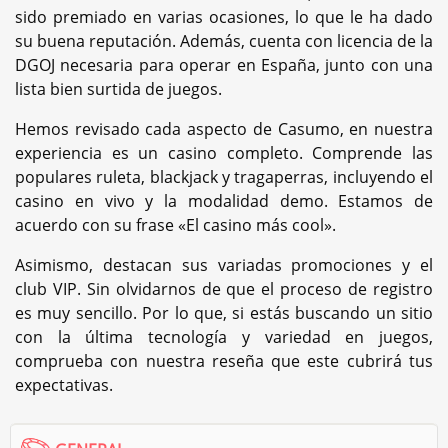
sido premiado en varias ocasiones, lo que le ha dado
su buena reputación. Además, cuenta con licencia de la
DGOJ necesaria para operar en España, junto con una
lista bien surtida de juegos.
Hemos revisado cada aspecto de Casumo, en nuestra
experiencia es un casino completo. Comprende las
populares ruleta, blackjack y tragaperras, incluyendo el
casino en vivo y la modalidad demo. Estamos de
acuerdo con su frase «El casino más cool».
Asimismo, destacan sus variadas promociones y el
club VIP. Sin olvidarnos de que el proceso de registro
es muy sencillo. Por lo que, si estás buscando un sitio
con la última tecnología y variedad en juegos,
comprueba con nuestra reseña que este cubrirá tus
expectativas.