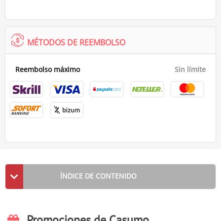
MÉTODOS DE REEMBOLSO
Reembolso máximo
Sin límite
ÍNDICE DE CONTENIDO
Promociones de Casumo