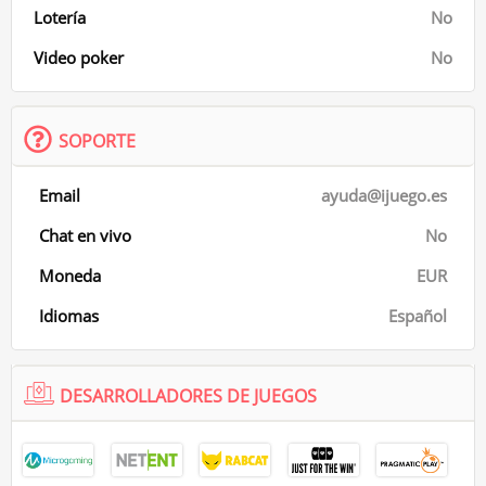
Lotería
No
Video poker
No
SOPORTE
Email
ayuda@ijuego.es
Chat en vivo
No
Moneda
EUR
Idiomas
Español
DESARROLLADORES DE JUEGOS