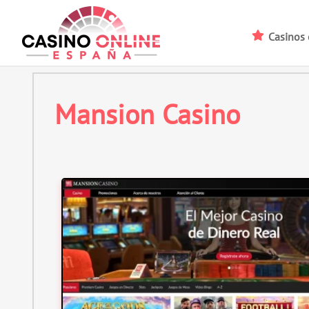
Casinos 
Mansion Casino