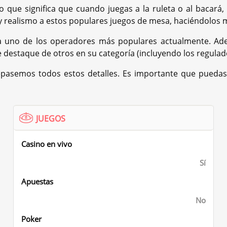
o que significa que cuando juegas a la ruleta o al bacará, 
 y realismo a estos populares juegos de mesa, haciéndolo
uno de los operadores más populares actualmente. Ade
 se destaque de otros en su categoría (incluyendo los regula
pasemos todos estos detalles. Es importante que puedas d
JUEGOS
Casino en vivo
Sí
Apuestas
No
Poker