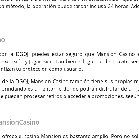
método, la operación puede tardar incluso 24 horas. Ademá
no
por la DGOJ, puedes estar seguro que Mansion Casino es
Exclusión y Jugar Bien. También el logotipo de Thawte Secu
antizan tu protección como usuario.
s de la DGOJ, Mansion Casino también tiene sus propias m
 brindándoles un entorno donde podrán disfrutar de un jue
 se puedan procesar retiros o acceder a promociones, según 
MansionCasino
ofrece el casino Mansion es bastante amplio. Pero no solo