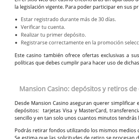
la legislación vigente. Para poder participar en sus 
Estar registrado durante más de 30 días.
Verificar tu cuenta.
Realizar tu primer depósito.
Registrarse correctamente en la promoción selecc
Este casino también ofrece ofertas exclusivas a sus
políticas que debes cumplir para hacer uso de dicha
Mansion Casino: depósitos y retiros de
Desde Mansion Casino aseguran querer simplificar el
depósitos: tarjetas Visa y MasterCard, transferenci
sencillo y en tan solo unos cuantos minutos tendrás 
Podrás retirar fondos utilizando los mismos medios q
Se estima que las solicitudes de retiro se procesan 