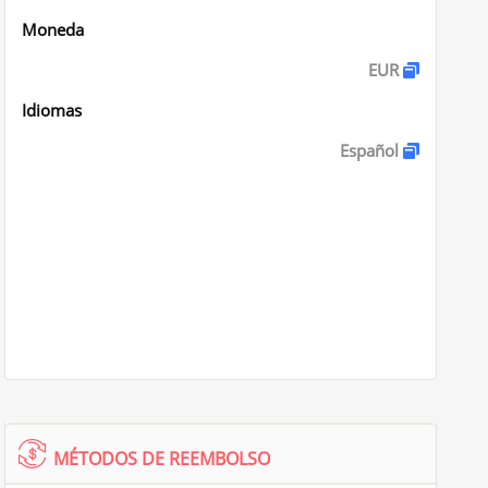
Moneda
EUR
Idiomas
Español
MÉTODOS DE REEMBOLSO