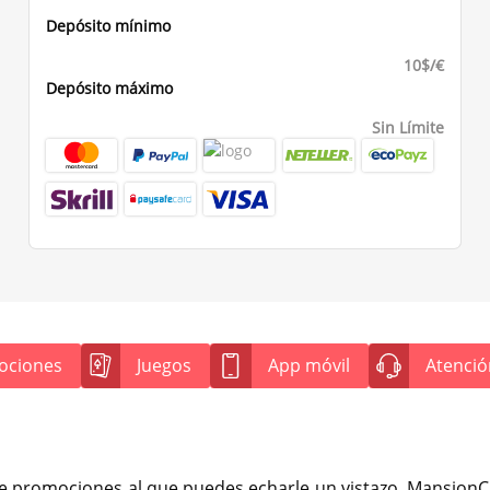
Depósito mínimo
10$/€
Depósito máximo
Sin Límite
ociones
Juegos
App móvil
Atención
 de promociones al que puedes echarle un vistazo. Mansio