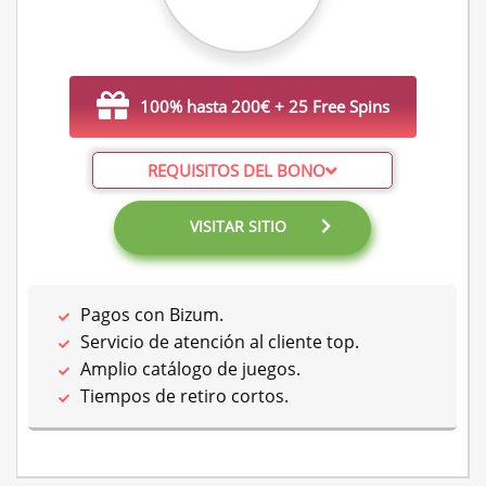
100% hasta 200€ + 25 Free Spins
REQUISITOS DEL BONO
Saldo 1er depósito
x60
Giros 1er depósito
x60
VISITAR SITIO
Se aplican los T&C
Pagos con Bizum.
Servicio de atención al cliente top.
Amplio catálogo de juegos.
Tiempos de retiro cortos.