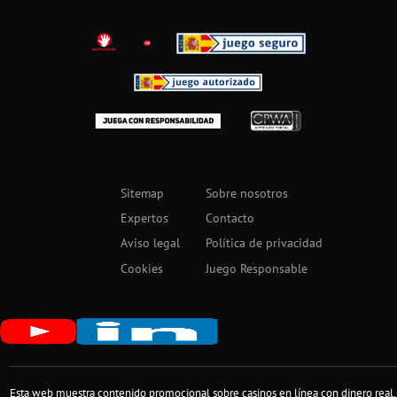
Sitemap
Sobre nosotros
Expertos
Contacto
Aviso legal
Política de privacidad
Cookies
Juego Responsable
Esta web muestra contenido promocional sobre casinos en línea con dinero real.