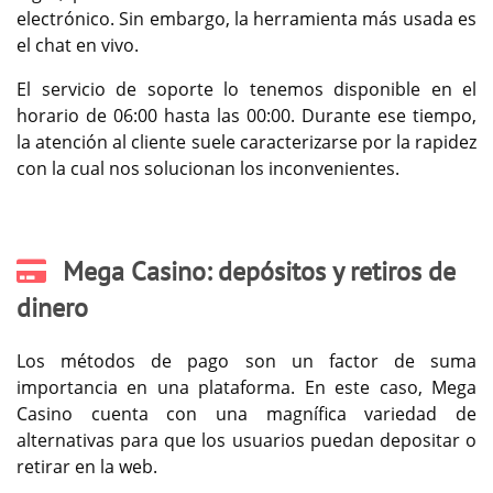
electrónico. Sin embargo, la herramienta más usada es
el chat en vivo.
El servicio de soporte lo tenemos disponible en el
horario de 06:00 hasta las 00:00. Durante ese tiempo,
la atención al cliente suele caracterizarse por la rapidez
con la cual nos solucionan los inconvenientes.
Mega Casino: depósitos y retiros de
dinero
Los métodos de pago son un factor de suma
importancia en una plataforma. En este caso, Mega
Casino cuenta con una magnífica variedad de
alternativas para que los usuarios puedan depositar o
retirar en la web.