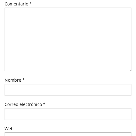
Comentario
*
Nombre
*
Correo electrónico
*
Web