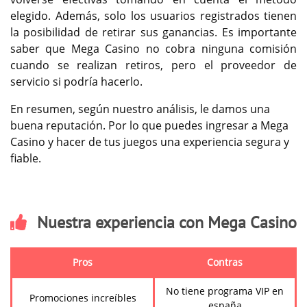
elegido. Además, solo los usuarios registrados tienen
la posibilidad de retirar sus ganancias. Es importante
saber que Mega Casino no cobra ninguna comisión
cuando se realizan retiros, pero el proveedor de
servicio si podría hacerlo.
En resumen, según nuestro análisis, le damos una
buena reputación. Por lo que puedes ingresar a Mega
Casino y hacer de tus juegos una experiencia segura y
fiable.
Nuestra experiencia con Mega Casino
Pros
Contras
No tiene programa VIP en
Promociones increíbles
españa