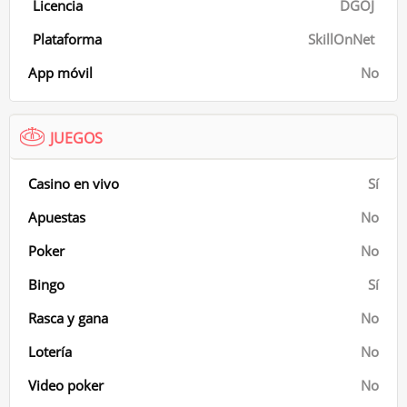
Licencia
DGOJ
Plataforma
SkillOnNet
App móvil
No
JUEGOS
Casino en vivo
Sí
Apuestas
No
Poker
No
Bingo
Sí
Rasca y gana
No
Lotería
No
Video poker
No