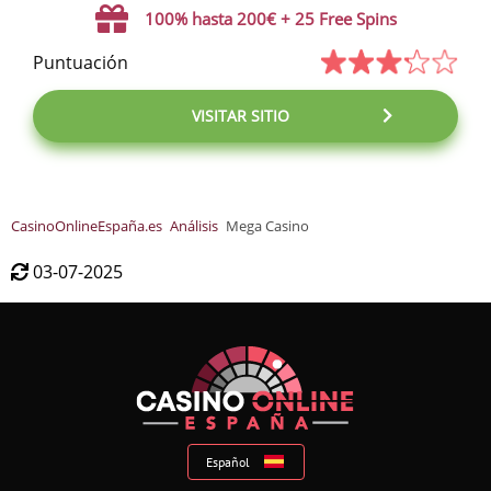
100% hasta 200€ + 25 Free Spins
Puntuación
VISITAR SITIO
CasinoOnlineEspaña.es
Análisis
Mega Casino
03-07-2025
Español
Suomi