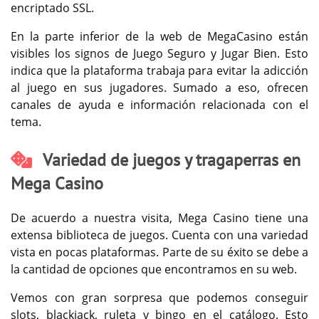
encriptado SSL.
En la parte inferior de la web de MegaCasino están
visibles los signos de Juego Seguro y Jugar Bien. Esto
indica que la plataforma trabaja para evitar la adicción
al juego en sus jugadores. Sumado a eso, ofrecen
canales de ayuda e información relacionada con el
tema.
Variedad de juegos y tragaperras en
Mega Casino
De acuerdo a nuestra visita, Mega Casino tiene una
extensa biblioteca de juegos. Cuenta con una variedad
vista en pocas plataformas. Parte de su éxito se debe a
la cantidad de opciones que encontramos en su web.
Vemos con gran sorpresa que podemos conseguir
slots, blackjack, ruleta y bingo en el catálogo. Esto