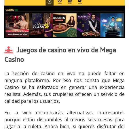
Juegos de casino en vivo de Mega
Casino
La sección de casino en vivo no puede faltar en
ninguna plataforma. Por eso nos consta que Mega
Casino se ha esforzado en generar una experiencia
realista. Además, sus crupieres ofrecen un servicio de
calidad para los usuarios.
En la web encontrarás alternativas interesantes
porque están disponibles al menos seis mesas para
jugar a la ruleta. Ahora bien, si quieres disfrutar del