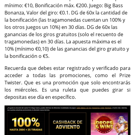
mínimo: €10, Bonificación máx. €200. Juego: Big Bass
Bonanza, Valor del giro: €0.1. DG de 60x la cantidad de
la bonificación (las tragamonedas cuentan un 100% y
los otros juegos un 10%) en 30 días. DG de 60x las
ganancias de los giros gratuitos (solo el recuento de
tragamonedas) en 30 días. La apuesta máxima es el
10% (mínimo €0,10) de las ganancias del giro gratuito y
la bonificación o €5.
Recuerda que debes estar registrado y verificado para
acceder a todas las promociones, como el Prize
Twister. Que es una promoción que solo encontrarás
los miércoles. Es una ruleta que puedes girar si
depositas ese día en específico.