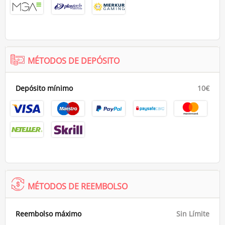
MÉTODOS DE DEPÓSITO
Depósito mínimo
10€
MÉTODOS DE REEMBOLSO
Reembolso máximo
Sin Límite