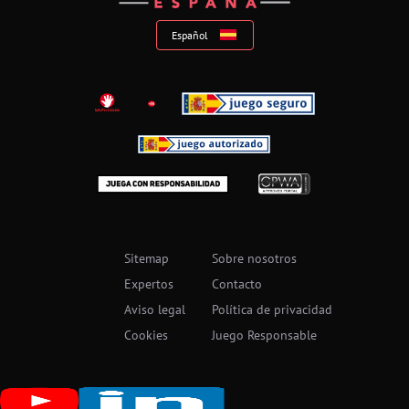
Español
Suomi
Sitemap
Sobre nosotros
Expertos
Contacto
Aviso legal
Política de privacidad
Cookies
Juego Responsable