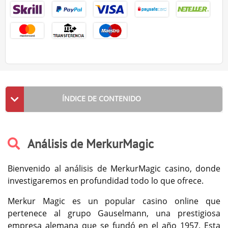
ÍNDICE DE CONTENIDO
Análisis de MerkurMagic
Bienvenido al análisis de MerkurMagic casino, donde
investigaremos en profundidad todo lo que ofrece.
Merkur Magic es un popular casino online que
pertenece al grupo Gauselmann, una prestigiosa
empresa alemana que se fundó en el año 1957. Esta