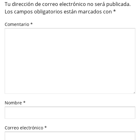
Tu dirección de correo electrónico no será publicada.
Los campos obligatorios están marcados con
*
Comentario
*
Nombre
*
Correo electrónico
*