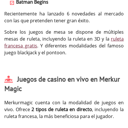
Batman Begins
Recientemente ha lanzado 6 novedades al mercado
con las que pretenden tener gran éxito.
Sobre los juegos de mesa se dispone de múltiples
mesas de ruleta, incluyendo la ruleta en 3D y la
ruleta
francesa gratis
. Y diferentes modalidades del famoso
juego blackjack y el pontoon.
Juegos de casino en vivo en Merkur
Magic
Merkurmagic cuenta con la modalidad de juegos en
vivo. Ofrece
2 tipos de ruleta en directo
, incluyendo la
ruleta francesa, la más beneficiosa para el jugador.