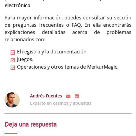
electrónico
.
Para mayor información, puedes consultar su sección
de preguntas frecuentes o FAQ. En ella encontrarás
explicaciones detalladas acerca de problemas
relacionados con:
El registro y la documentación.
Juegos.
Operaciones y otros temas de MerkurMagic.
Andrés Fuentes
Experto en casinos y apuestas
Deja una respuesta