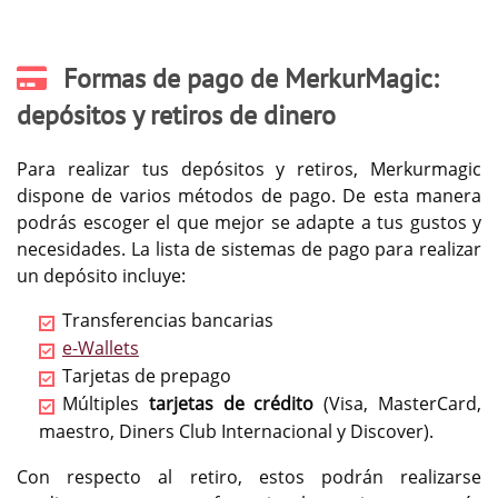
Formas de pago de MerkurMagic:
depósitos y retiros de dinero
Para realizar tus depósitos y retiros, Merkurmagic
dispone de varios métodos de pago. De esta manera
podrás escoger el que mejor se adapte a tus gustos y
necesidades. La lista de sistemas de pago para realizar
un depósito incluye:
Transferencias bancarias
e-Wallets
Tarjetas de prepago
Múltiples
tarjetas de crédito
(Visa, MasterCard,
maestro, Diners Club Internacional y Discover).
Con respecto al retiro, estos podrán realizarse