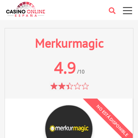
Merkurmagic
4.9
/10
NO ESTÁ DISPONIBLE