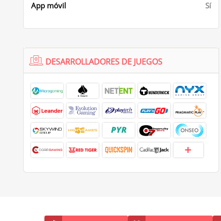
App móvil
Sí
DESARROLLADORES DE JUEGOS