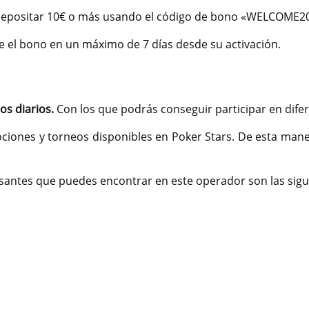
l depositar 10€ o más usando el código de bono «WELCOME2
e el bono en un máximo de 7 días desde su activación.
os diarios.
Con los que podrás conseguir participar en dife
iones y torneos disponibles en Poker Stars. De esta mane
santes que puedes encontrar en este operador son las sigu