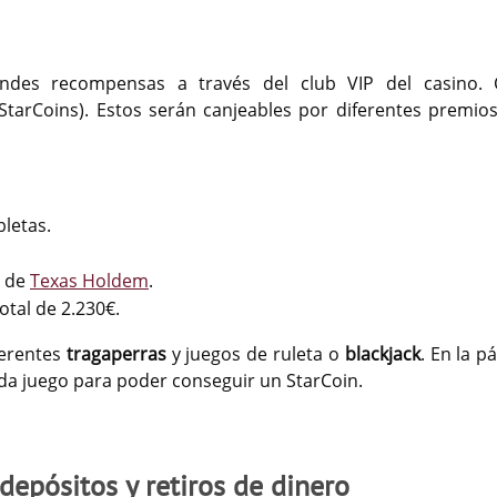
ndes recompensas a través del club VIP del casino.
tarCoins). Estos serán canjeables por diferentes premio
bletas.
e de
Texas Holdem
.
otal de 2.230€.
ferentes
tragaperras
y juegos de ruleta o
blackjack
. En la 
da juego para poder conseguir un StarCoin.
depósitos y retiros de dinero