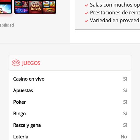
Salas con muchos op
Prestaciones de rein
Variedad en proveed
abilidad
JUEGOS
Casino en vivo
Sí
Apuestas
Sí
Poker
Sí
Bingo
Sí
Rasca y gana
Sí
Lotería
No