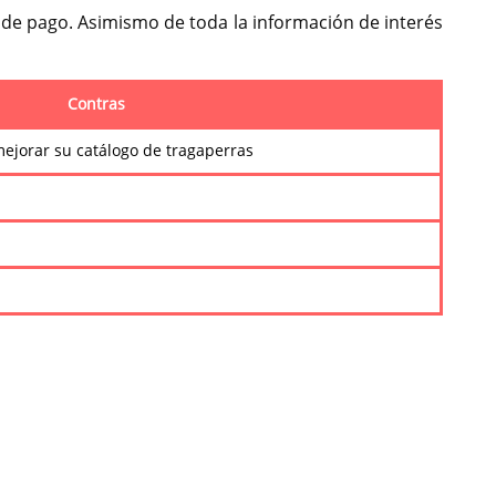
de pago. Asimismo de toda la información de interés
Contras
mejorar su catálogo de tragaperras