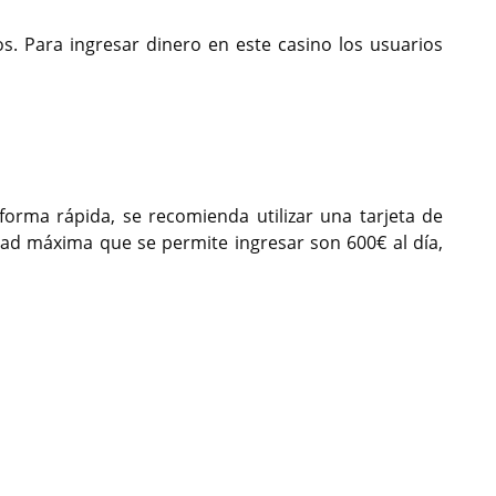
os. Para ingresar dinero en este casino los usuarios
forma rápida, se recomienda utilizar una tarjeta de
ad máxima que se permite ingresar son 600€ al día,