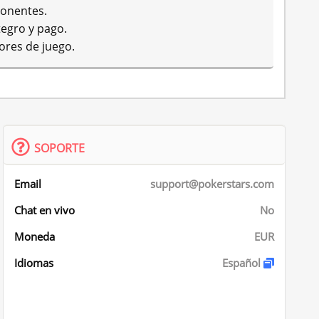
onentes.
tegro y pago.
ores de juego.
SOPORTE
Email
support@pokerstars.com
Chat en vivo
No
Moneda
EUR
Idiomas
Español