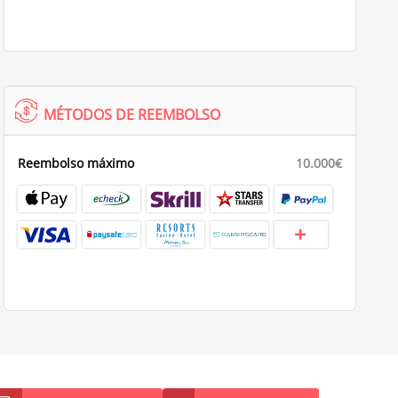
MÉTODOS DE REEMBOLSO
Reembolso máximo
10.000€