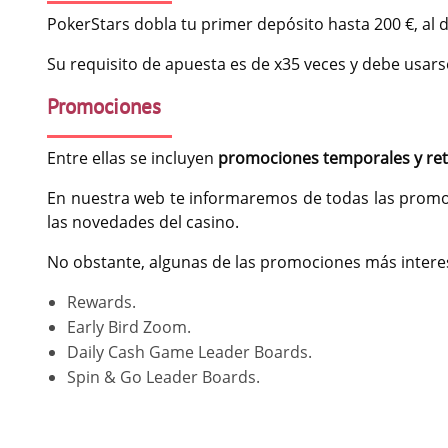
PokerStars dobla tu primer depósito hasta 200 €, a
Su requisito de apuesta es de x35 veces y debe usars
Promociones
Entre ellas se incluyen
promociones temporales y ret
En nuestra web te informaremos de todas las promoc
las novedades del casino.
No obstante, algunas de las promociones más intere
Rewards.
Early Bird Zoom.
Daily Cash Game Leader Boards.
Spin & Go Leader Boards.