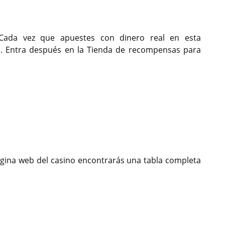
 Cada vez que apuestes con dinero real en esta
s. Entra después en la Tienda de recompensas para
página web del casino encontrarás una tabla completa