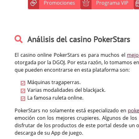
Promociones
Programa VIP
Análisis del casino PokerStars
El casino online PokerStars es para muchos el
mejo
otorgada por la DGOJ. Por esta razón, lo tomamos en 
que pueden encontrarse en esta plataforma son:
Máquinas tragaperras.
Varias modalidades del blackjack.
La famosa ruleta online.
PokerStars no solamente está especializado en
poke
emoción con los mejores crupieres. Algunos de los
disfrutar de los productos de este portal desde un o
descarga de su App de juego.