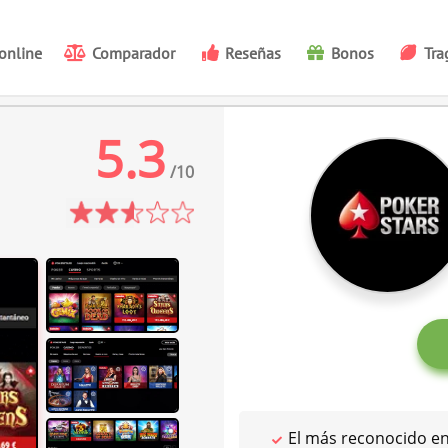
online
Comparador
Reseñas
Bonos
Tra
5.3
/10
El más reconocido en