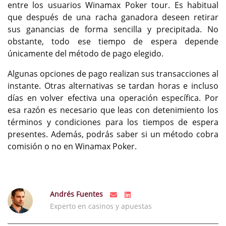
entre los usuarios Winamax Poker tour. Es habitual
que después de una racha ganadora deseen retirar
sus ganancias de forma sencilla y precipitada. No
obstante, todo ese tiempo de espera depende
únicamente del método de pago elegido.
Algunas opciones de pago realizan sus transacciones al
instante. Otras alternativas se tardan horas e incluso
días en volver efectiva una operación específica. Por
esa razón es necesario que leas con detenimiento los
términos y condiciones para los tiempos de espera
presentes. Además, podrás saber si un método cobra
comisión o no en Winamax Poker.
Andrés Fuentes
Experto en casinos y apuestas