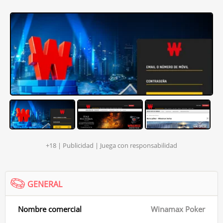
+18 | Publicidad | Juega con responsabilidad
GENERAL
Nombre comercial
Winamax Poker