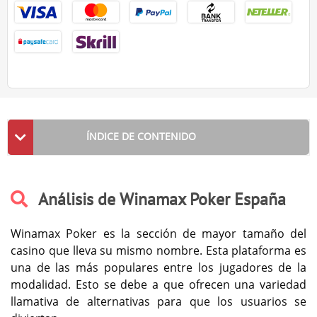
ÍNDICE DE CONTENIDO
Análisis de Winamax Poker España
Winamax Poker es la sección de mayor tamaño del
casino que lleva su mismo nombre. Esta plataforma es
una de las más populares entre los jugadores de la
modalidad. Esto se debe a que ofrecen una variedad
llamativa de alternativas para que los usuarios se