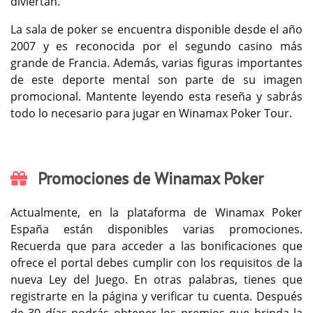
diviertan.
La sala de poker se encuentra disponible desde el año
2007 y es reconocida por el segundo casino más
grande de Francia. Además, varias figuras importantes
de este deporte mental son parte de su imagen
promocional. Mantente leyendo esta reseña y sabrás
todo lo necesario para jugar en Winamax Poker Tour.
Promociones de Winamax Poker
Actualmente, en la plataforma de Winamax Poker
España están disponibles varias promociones.
Recuerda que para acceder a las bonificaciones que
ofrece el portal debes cumplir con los requisitos de la
nueva Ley del Juego. En otras palabras, tienes que
registrarte en la página y verificar tu cuenta. Después
de 30 días podrás obtener los premios que brinda la