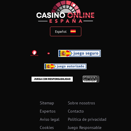
Español
Suomi
Sitemap
Sobre nosotros
Expertos
Contacto
Aviso legal
Política de privacidad
Cookies
Juego Responsable