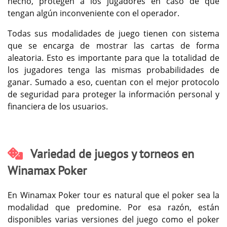
hecho, protegen a los jugadores en caso de que
tengan algún inconveniente con el operador.
Todas sus modalidades de juego tienen con sistema
que se encarga de mostrar las cartas de forma
aleatoria. Esto es importante para que la totalidad de
los jugadores tenga las mismas probabilidades de
ganar. Sumado a eso, cuentan con el mejor protocolo
de seguridad para proteger la información personal y
financiera de los usuarios.
Variedad de juegos y torneos en
Winamax Poker
En Winamax Poker tour es natural que el poker sea la
modalidad que predomine. Por esa razón, están
disponibles varias versiones del juego como el poker