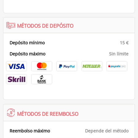
MÉTODOS DE DEPÓSITO
Depósito mínimo
15 €
Depósito máximo
Sin límite
MÉTODOS DE REEMBOLSO
Reembolso máximo
Depende del método