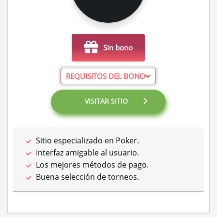
Sin bono
REQUISITOS DEL BONO
Se aplican los T&C
VISITAR SITIO
Sitio especializado en Poker.
Interfaz amigable al usuario.
Los mejores métodos de pago.
Buena selección de torneos.