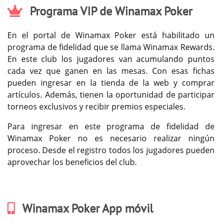
Programa VIP de Winamax Poker
En el portal de Winamax Poker está habilitado un
programa de fidelidad que se llama Winamax Rewards.
En este club los jugadores van acumulando puntos
cada vez que ganen en las mesas. Con esas fichas
pueden ingresar en la tienda de la web y comprar
artículos. Además, tienen la oportunidad de participar
torneos exclusivos y recibir premios especiales.
Para ingresar en este programa de fidelidad de
Winamax Poker no es necesario realizar ningún
proceso. Desde el registro todos los jugadores pueden
aprovechar los beneficios del club.
Winamax Poker App móvil