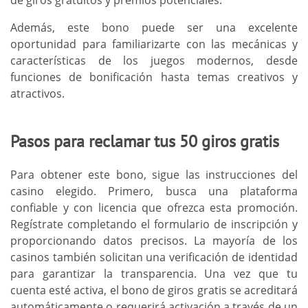
de giros gratuitos y premios potenciales.
Además, este bono puede ser una excelente
oportunidad para familiarizarte con las mecánicas y
características de los juegos modernos, desde
funciones de bonificación hasta temas creativos y
atractivos.
Pasos para reclamar tus 50 giros gratis
Para obtener este bono, sigue las instrucciones del
casino elegido. Primero, busca una plataforma
confiable y con licencia que ofrezca esta promoción.
Regístrate completando el formulario de inscripción y
proporcionando datos precisos. La mayoría de los
casinos también solicitan una verificación de identidad
para garantizar la transparencia. Una vez que tu
cuenta esté activa, el bono de giros gratis se acreditará
automáticamente o requerirá activación a través de un