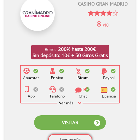
CASINO GRAN MADRID
8
/10
200% hasta 200€
Bono:
Sin depósito: 10€ + 50 Giros Gratis
Apuestas
En vivo
Bizum
Paypal
App
Teléfono
Chat
Licencia
Ver más
VISITAR
Leer reseña