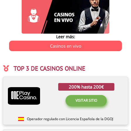
Leer más:
Casinos en vivo
TOP 3 DE CASINOS ONLINE
200% hasta 200€
VISITAR SITIO
Operador regulado con Licencia Española de la DGOJ