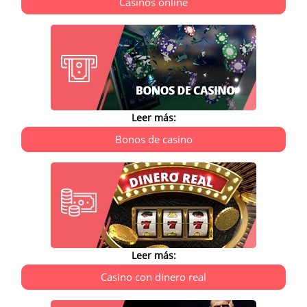
Casinos online
Leer más:
Bonos de casino
Leer más:
Casino con dinero real