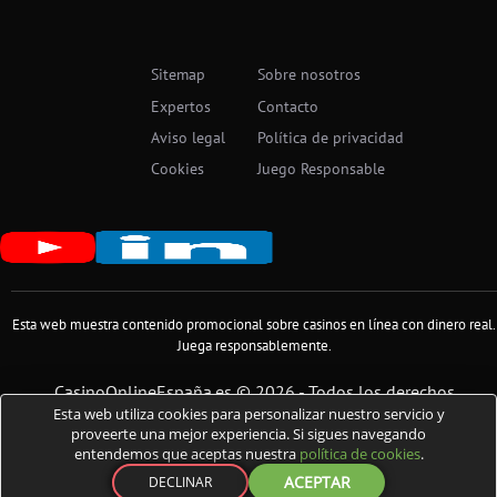
Sitemap
Sobre nosotros
Expertos
Contacto
Aviso legal
Política de privacidad
Cookies
Juego Responsable
Esta web muestra contenido promocional sobre casinos en línea con dinero real.
Juega responsablemente.
CasinoOnlineEspaña.es ©️ 2026 - Todos los derechos
Esta web utiliza cookies para personalizar nuestro servicio y
reservados - Sin diversión no hay juego - Para mayores de 18
proveerte una mejor experiencia. Si sigues navegando
años
entendemos que aceptas nuestra
política de cookies
.
ACEPTAR
DECLINAR