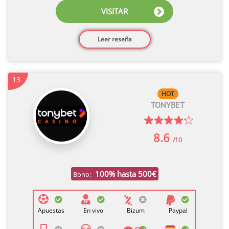
VISITAR
Leer reseña
13
HOT
TONYBET
8.6
/10
100% hasta 500€
Bono:
Apuestas
En vivo
Bizum
Paypal