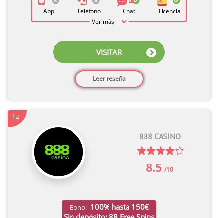
App
Teléfono
Chat
Licencia
Ver más
VISITAR
Leer reseña
14
888 CASINO
8.5
/10
100% hasta 150€
Bono:
Sin depósito: 88 Free Spins