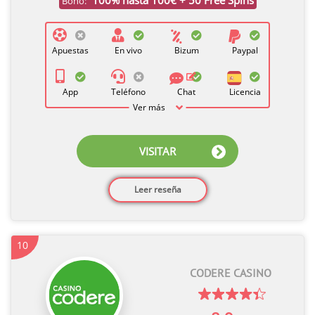
100% hasta 100€ + 50 Free Spins
Bono:
Apuestas
En vivo
Bizum
Paypal
App
Teléfono
Chat
Licencia
Ver más
VISITAR
Leer reseña
10
CODERE CASINO