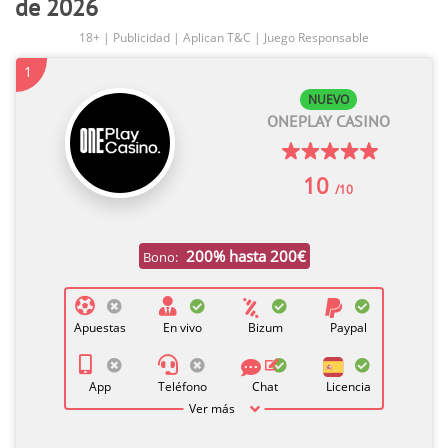
de 2026
18+ | Publicidad | Aplican T&C | Juego Responsable
1
NUEVO
ONEPLAY CASINO
10
/10
200% hasta 200€
Bono:
Apuestas
En vivo
Bizum
Paypal
App
Teléfono
Chat
Licencia
Ver más