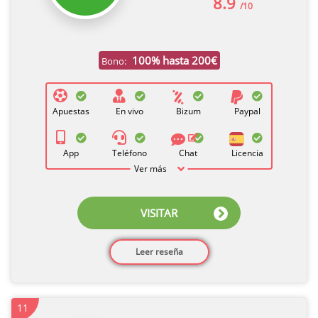
8.9
/10
100% hasta 200€
Bono:
Apuestas
En vivo
Bizum
Paypal
App
Teléfono
Chat
Licencia
Ver más
VISITAR
Leer reseña
11