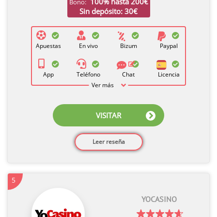
100% hasta 200€
Bono:
Sin depósito: 30€
Apuestas
En vivo
Bizum
Paypal
App
Teléfono
Chat
Licencia
Ver más
VISITAR
Leer reseña
5
YOCASINO