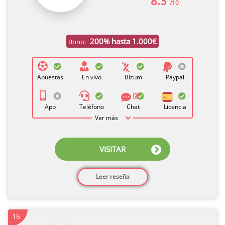
8.3
/10
200% hasta 1.000€
Bono:
Apuestas
En vivo
Bizum
Paypal
App
Teléfono
Chat
Licencia
Ver más
VISITAR
Leer reseña
16