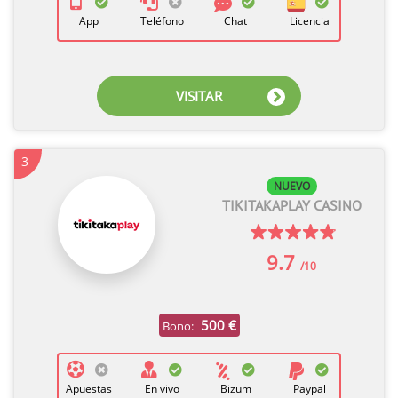
App
Teléfono
Chat
Licencia
VISITAR
3
NUEVO
TIKITAKAPLAY CASINO
9.7
/10
500 €
Bono:
Apuestas
En vivo
Bizum
Paypal