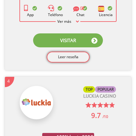
App
Teléfono
Chat
Licencia
Ver más
VISITAR
Leer reseña
4
TOP
POPULAR
LUCKIA CASINO
9.7
/10