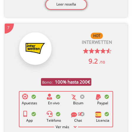
Leer reseña
7
HOT
INTERWETTEN
9.2
/10
100% hasta 200€
Bono:
Apuestas
En vivo
Bizum
Paypal
App
Teléfono
Chat
Licencia
Ver más