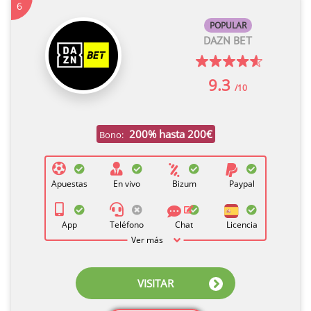
6
POPULAR
DAZN BET
9.3
/10
200% hasta 200€
Bono:
Apuestas
En vivo
Bizum
Paypal
App
Teléfono
Chat
Licencia
Ver más
VISITAR