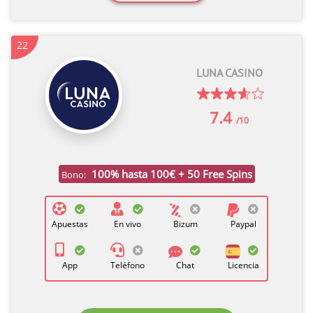
22
LUNA CASINO
7.4
/10
100% hasta 100€ + 50 Free Spins
Bono:
Apuestas
En vivo
Bizum
Paypal
App
Teléfono
Chat
Licencia