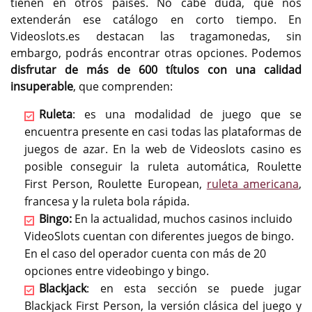
tienen en otros países. No cabe duda, que nos
extenderán ese catálogo en corto tiempo. En
Videoslots.es destacan las tragamonedas, sin
embargo, podrás encontrar otras opciones. Podemos
disfrutar de más de 600 títulos con una calidad
insuperable
, que comprenden:
Ruleta
: es una modalidad de juego que se
encuentra presente en casi todas las plataformas de
juegos de azar. En la web de Videoslots casino es
posible conseguir la ruleta automática, Roulette
First Person, Roulette European,
ruleta americana
,
francesa y la ruleta bola rápida.
Bingo:
En la actualidad, muchos casinos incluido
VideoSlots cuentan con diferentes juegos de bingo.
En el caso del operador cuenta con más de 20
opciones entre videobingo y bingo.
Blackjack
: en esta sección se puede jugar
Blackjack First Person, la versión clásica del juego y