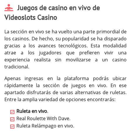
Juegos de casino en vivo de
Videoslots Casino
La sección en vivo se ha vuelto una parte primordial de
los casinos. De hecho, su popularidad se ha disparado
gracias a los avances tecnológicos. Esta modalidad
atrae a los jugadores que prefieren vivir una
experiencia realista sin movilizarse a un casino
tradicional.
Apenas ingresas en la plataforma podrás ubicar
rápidamente la sección de juegos en vivo. En ese
apartado disfrutarás de varias alternativas de ruletas.
Entre la amplia variedad de opciones encontrarás:
Ruleta en vivo
.
Real Roulette With Dave.
Ruleta Relámpago en vivo.