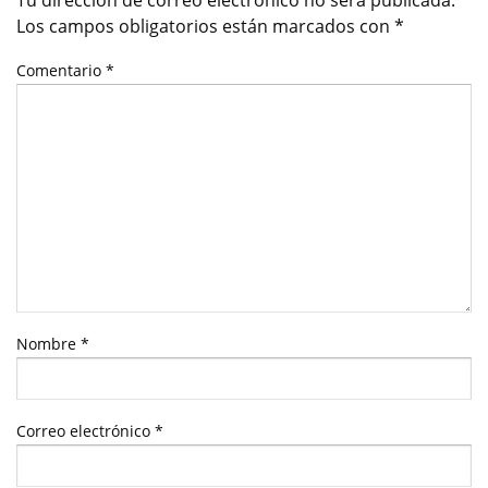
Tu dirección de correo electrónico no será publicada.
Los campos obligatorios están marcados con
*
Comentario
*
Nombre
*
Correo electrónico
*