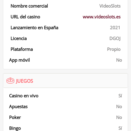
Nombre comercial
VideoSlots
URL del casino
www.videoslots.es
Lanzamiento en España
2021
Licencia
DGOJ
Plataforma
Propio
App móvil
No
JUEGOS
Casino en vivo
Sí
Apuestas
No
Poker
No
Bingo
Sí