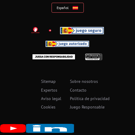
Español
Suomi
Sitemap
Sobre nosotros
Expertos
Contacto
Aviso legal
Política de privacidad
Cookies
Juego Responsable