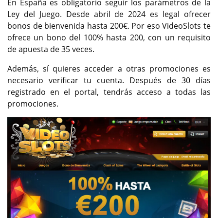
En España es obligatorio seguir los parámetros de la
Ley del Juego. Desde abril de 2024 es legal ofrecer
bonos de bienvenida hasta 200€. Por eso VideoSlots te
ofrece un bono del 100% hasta 200, con un requisito
de apuesta de 35 veces.
Además, sí quieres acceder a otras promociones es
necesario verificar tu cuenta. Después de 30 días
registrado en el portal, tendrás acceso a todas las
promociones.