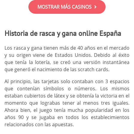
MOSTRAR MÁS CASINOS
Historia de rasca y gana online España
Los rasca y gana tienen más de 40 años en el mercado
y su origen viene de Estados Unidos. Debido al éxito
que tenía la lotería, se creó una versión instantánea
que generó el nacimiento de las scratch cards.
Al principio, las tarjetas solo contaban con 3 espacios
que contenían símbolos o números. Los mismos
estaban cubiertos de látex y se obtenía la victoria en el
momento que lograbas tener al menos tres iguales.
Ahora bien, el juego tenía mucha popularidad en los
años 90 y se jugaba en todos los establecimientos
relacionados con las apuestas.