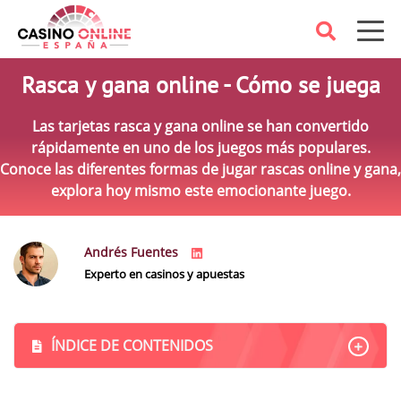
Rasca y gana online - Cómo se juega
Las tarjetas rasca y gana online se han convertido
rápidamente en uno de los juegos más populares.
Conoce las diferentes formas de jugar rascas online y gana,
explora hoy mismo este emocionante juego.
Andrés Fuentes
Experto en casinos y apuestas
ÍNDICE DE CONTENIDOS