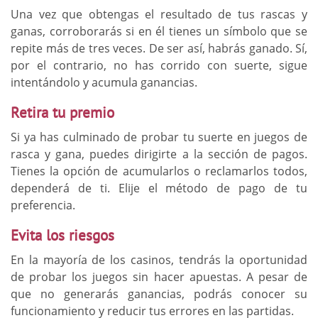
Una vez que obtengas el resultado de tus rascas y
ganas, corroborarás si en él tienes un símbolo que se
repite más de tres veces. De ser así, habrás ganado. Sí,
por el contrario, no has corrido con suerte, sigue
intentándolo y acumula ganancias.
Retira tu premio
Si ya has culminado de probar tu suerte en juegos de
rasca y gana, puedes dirigirte a la sección de pagos.
Tienes la opción de acumularlos o reclamarlos todos,
dependerá de ti. Elije el método de pago de tu
preferencia.
Evita los riesgos
En la mayoría de los casinos, tendrás la oportunidad
de probar los juegos sin hacer apuestas. A pesar de
que no generarás ganancias, podrás conocer su
funcionamiento y reducir tus errores en las partidas.