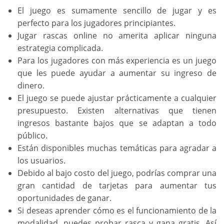
El juego es sumamente sencillo de jugar y es
perfecto para los jugadores principiantes.
Jugar rascas online no amerita aplicar ninguna
estrategia complicada.
Para los jugadores con más experiencia es un juego
que les puede ayudar a aumentar su ingreso de
dinero.
El juego se puede ajustar prácticamente a cualquier
presupuesto. Existen alternativas que tienen
ingresos bastante bajos que se adaptan a todo
público.
Están disponibles muchas temáticas para agradar a
los usuarios.
Debido al bajo costo del juego, podrías comprar una
gran cantidad de tarjetas para aumentar tus
oportunidades de ganar.
Si deseas aprender cómo es el funcionamiento de la
modalidad, puedes probar rasca y gana gratis. Así