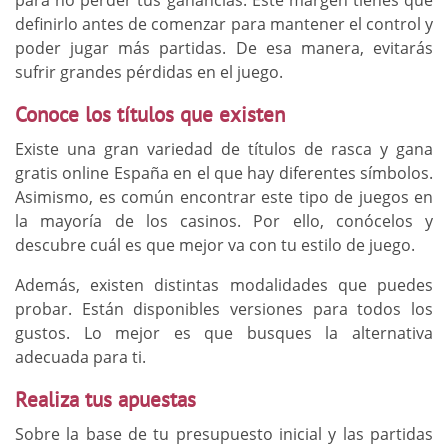
para no perder tus ganancias. Este margen tienes que
definirlo antes de comenzar para mantener el control y
poder jugar más partidas. De esa manera, evitarás
sufrir grandes pérdidas en el juego.
Conoce los títulos que existen
Existe una gran variedad de títulos de rasca y gana
gratis online España en el que hay diferentes símbolos.
Asimismo, es común encontrar este tipo de juegos en
la mayoría de los casinos. Por ello, conócelos y
descubre cuál es que mejor va con tu estilo de juego.
Además, existen distintas modalidades que puedes
probar. Están disponibles versiones para todos los
gustos. Lo mejor es que busques la alternativa
adecuada para ti.
Realiza tus apuestas
Sobre la base de tu presupuesto inicial y las partidas