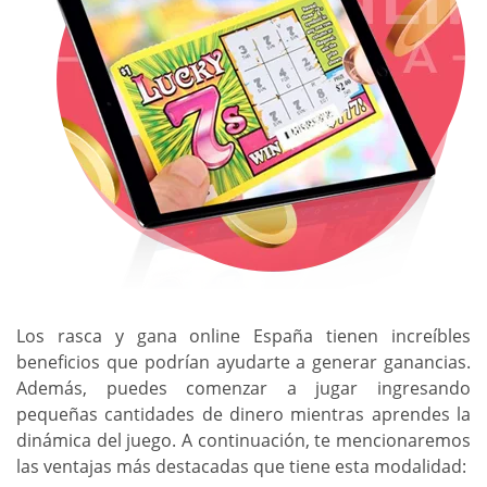
Los rasca y gana online España tienen increíbles
beneficios que podrían ayudarte a generar ganancias.
Además, puedes comenzar a jugar ingresando
pequeñas cantidades de dinero mientras aprendes la
dinámica del juego. A continuación, te mencionaremos
las ventajas más destacadas que tiene esta modalidad: