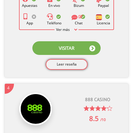
Apuestas
En vivo
Bizum
Paypal
App
Teléfono
Chat
Licencia
Ver más
VISITAR
Leer reseña
4
888 CASINO
8.5
/10