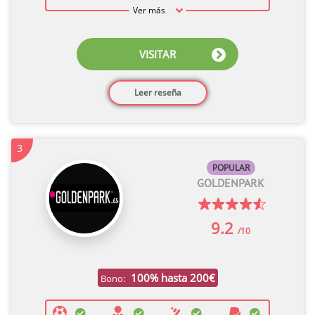
Ver más
VISITAR
Leer reseña
3
POPULAR
GOLDENPARK
9.2
/10
100% hasta 200€
Bono: