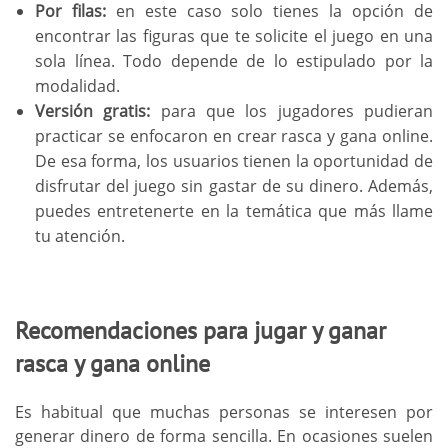
Por filas:
en este caso solo tienes la opción de
encontrar las figuras que te solicite el juego en una
sola línea. Todo depende de lo estipulado por la
modalidad.
Versión gratis:
para que los jugadores pudieran
practicar se enfocaron en crear rasca y gana online.
De esa forma, los usuarios tienen la oportunidad de
disfrutar del juego sin gastar de su dinero. Además,
puedes entretenerte en la temática que más llame
tu atención.
Recomendaciones para jugar y ganar
rasca y gana online
Es habitual que muchas personas se interesen por
generar dinero de forma sencilla. En ocasiones suelen