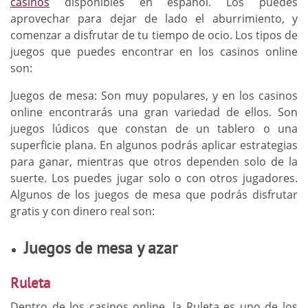
casinos
disponibles en español. Los puedes
aprovechar para dejar de lado el aburrimiento, y
comenzar a disfrutar de tu tiempo de ocio. Los tipos de
juegos que puedes encontrar en los casinos online
son:
Juegos de mesa: Son muy populares, y en los casinos
online encontrarás una gran variedad de ellos. Son
juegos lúdicos que constan de un tablero o una
superficie plana. En algunos podrás aplicar estrategias
para ganar, mientras que otros dependen solo de la
suerte. Los puedes jugar solo o con otros jugadores.
Algunos de los juegos de mesa que podrás disfrutar
gratis y con dinero real son:
Juegos de mesa y azar
Ruleta
Dentro de los casinos online, la Ruleta es uno de los