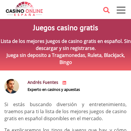
Juegos casino gratis
Lista de los mejores juegos de casino gratis en español. Sin
descargar y sin registrarse.
Juega sin deposito a Tragamonedas, Ruleta, Blackjack,
Bingo
Andrés Fuentes
Experto en casinos y apuestas
Si estás buscando diversión y entretenimiento,
traemos para ti la lista de los mejores juegos de casino
gratis en español disponibles en el mercado.
Te explicaremos los tipos de juegos que hay, y cómo