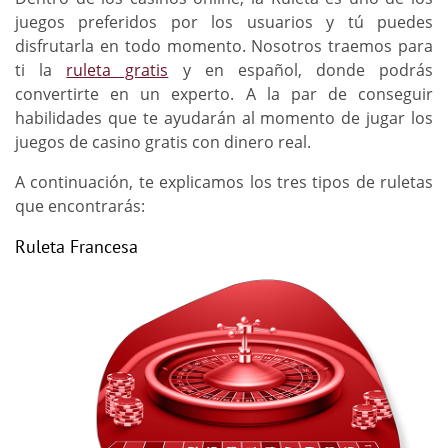
juegos preferidos por los usuarios y tú puedes
disfrutarla en todo momento. Nosotros traemos para
ti la
ruleta gratis
y en español, donde podrás
convertirte en un experto. A la par de conseguir
habilidades que te ayudarán al momento de jugar los
juegos de casino gratis con dinero real.
A continuación, te explicamos los tres tipos de ruletas
que encontrarás:
Ruleta Francesa