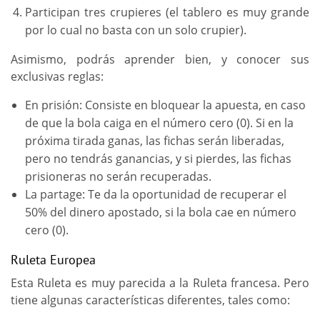
Participan tres crupieres (el tablero es muy grande
por lo cual no basta con un solo crupier).
Asimismo, podrás aprender bien, y conocer sus
exclusivas reglas:
En prisión: Consiste en bloquear la apuesta, en caso
de que la bola caiga en el número cero (0). Si en la
próxima tirada ganas, las fichas serán liberadas,
pero no tendrás ganancias, y si pierdes, las fichas
prisioneras no serán recuperadas.
La partage: Te da la oportunidad de recuperar el
50% del dinero apostado, si la bola cae en número
cero (0).
Ruleta Europea
Esta Ruleta es muy parecida a la Ruleta francesa. Pero
tiene algunas características diferentes, tales como: