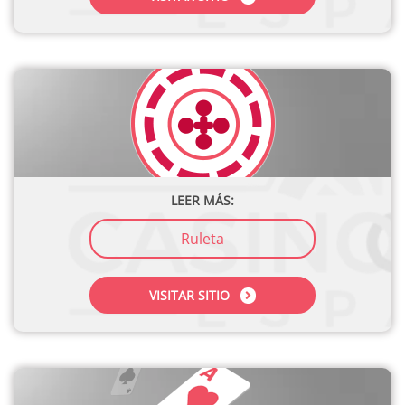
LEER MÁS:
Ruleta
VISITAR SITIO