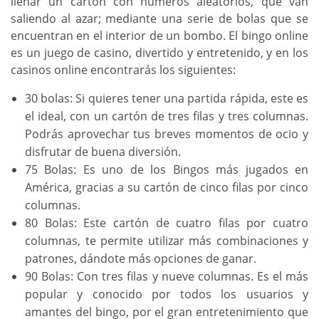
llenar un cartón con números aleatorios, que van
saliendo al azar; mediante una serie de bolas que se
encuentran en el interior de un bombo. El bingo online
es un juego de casino, divertido y entretenido, y en los
casinos online encontrarás los siguientes:
30 bolas: Si quieres tener una partida rápida, este es
el ideal, con un cartón de tres filas y tres columnas.
Podrás aprovechar tus breves momentos de ocio y
disfrutar de buena diversión.
75 Bolas: Es uno de los Bingos más jugados en
América, gracias a su cartón de cinco filas por cinco
columnas.
80 Bolas: Este cartón de cuatro filas por cuatro
columnas, te permite utilizar más combinaciones y
patrones, dándote más opciones de ganar.
90 Bolas: Con tres filas y nueve columnas. Es el más
popular y conocido por todos los usuarios y
amantes del bingo, por el gran entretenimiento que