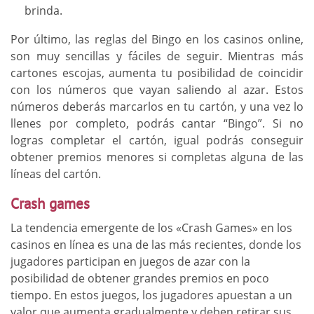
brinda.
Por último, las reglas del Bingo en los casinos online,
son muy sencillas y fáciles de seguir. Mientras más
cartones escojas, aumenta tu posibilidad de coincidir
con los números que vayan saliendo al azar. Estos
números deberás marcarlos en tu cartón, y una vez lo
llenes por completo, podrás cantar “Bingo”. Si no
logras completar el cartón, igual podrás conseguir
obtener premios menores si completas alguna de las
líneas del cartón.
Crash games
La tendencia emergente de los «Crash Games» en los
casinos en línea es una de las más recientes, donde los
jugadores participan en juegos de azar con la
posibilidad de obtener grandes premios en poco
tiempo. En estos juegos, los jugadores apuestan a un
valor que aumenta gradualmente y deben retirar sus