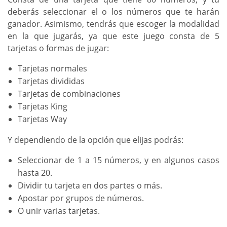
deberás seleccionar el o los números que te harán
ganador. Asimismo, tendrás que escoger la modalidad
en la que jugarás, ya que este juego consta de 5
tarjetas o formas de jugar:
Tarjetas normales
Tarjetas divididas
Tarjetas de combinaciones
Tarjetas King
Tarjetas Way
Y dependiendo de la opción que elijas podrás:
Seleccionar de 1 a 15 números, y en algunos casos
hasta 20.
Dividir tu tarjeta en dos partes o más.
Apostar por grupos de números.
O unir varias tarjetas.