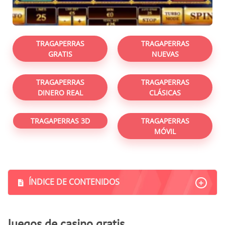
TRAGAPERRAS
TRAGAPERRAS
GRATIS
NUEVAS
TRAGAPERRAS
TRAGAPERRAS
DINERO REAL
CLÁSICAS
TRAGAPERRAS 3D
TRAGAPERRAS
MÓVIL
ÍNDICE DE CONTENIDOS
Juegos de casino gratis