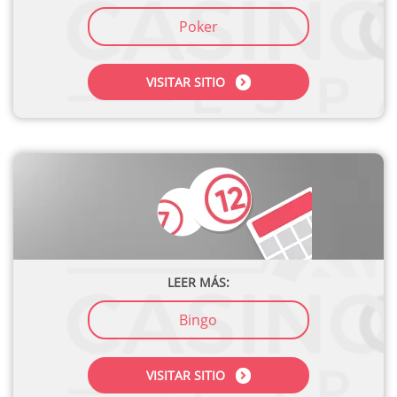
Poker
VISITAR SITIO
LEER MÁS:
Bingo
VISITAR SITIO