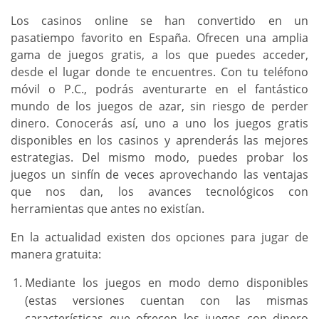
Los casinos online se han convertido en un
pasatiempo favorito en España. Ofrecen una amplia
gama de juegos gratis, a los que puedes acceder,
desde el lugar donde te encuentres. Con tu teléfono
móvil o P.C., podrás aventurarte en el fantástico
mundo de los juegos de azar, sin riesgo de perder
dinero. Conocerás así, uno a uno los juegos gratis
disponibles en los casinos y aprenderás las mejores
estrategias. Del mismo modo, puedes probar los
juegos un sinfín de veces aprovechando las ventajas
que nos dan, los avances tecnológicos con
herramientas que antes no existían.
En la actualidad existen dos opciones para jugar de
manera gratuita:
Mediante los juegos en modo demo disponibles
(estas versiones cuentan con las mismas
características que ofrecen los juegos con dinero