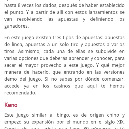
hasta 8 veces los dados, después de haber establecido
el punto. Y a partir de allí con estos lanzamientos se
van resolviendo las apuestas y definiendo los
ganadores.
En este juego existen tres tipos de apuestas: apuestas
de línea, apuestas a un solo tiro y apuestas a varios
tiros. Asimismo, cada una de ellas se subdivide en
varias opciones que deberás aprender y conocer, para
sacar el mayor provecho a este juego. Y qué mejor
manera de hacerlo, que entrando en las versiones
demo del juego. Si no sabes por dónde comenzar,
accede ya en los casinos que aquí te hemos
recomendado.
Keno
Este juego similar al bingo, es de origen chino y
empezó su expansión por el mundo en el siglo XIX.
Consta de una tarjeta que tiene 80 números, y tú