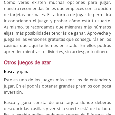
Como verás existen muchas opciones para jugar,
nuestra recomendación es que empieces con la opción
de tarjetas normales. Esta forma de jugar te permitirá
ir conociendo el juego y probar cómo está tu suerte.
Asimismo, te recordamos que mientras más números
elijas, más posibilidades tendrás de ganar. Aprovecha y
juega en las versiones gratuitas que conseguirás en los
casinos que aquí te hemos enlistado. En ellos podrás
aprender mientras te diviertes, sin arriesgar tu dinero.
Otros juegos de azar
Rasca y gana
Este es uno de los juegos más sencillos de entender y
jugar. En el podrás obtener grandes premios con poca
inversión.
Rasca y gana consta de una tarjeta donde deberás
descubrir las casillas y ver si la suerte está de tu lado.
En la versión online podemos conseguir 5 formas de