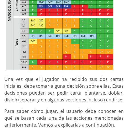
Una vez que el jugador ha recibido sus dos cartas
iniciales, debe tomar alguna decisión sobre ellas. Estas
decisiones pueden ser pedir carta, plantarse, doblar,
dividir/separar y en algunas versiones incluso rendirse.
Para saber cómo jugar, el usuario debe conocer en
qué se basan cada una de las acciones mencionadas
anteriormente. Vamos a explicarlas a continuación.