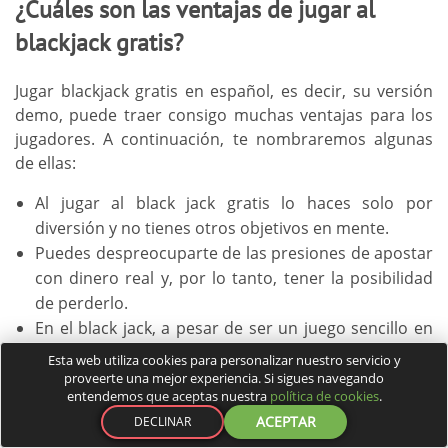
¿Cuáles son las ventajas de jugar al
blackjack gratis?
Jugar blackjack gratis en español, es decir, su versión
demo, puede traer consigo muchas ventajas para los
jugadores. A continuación, te nombraremos algunas
de ellas:
Al jugar al black jack gratis lo haces solo por
diversión y no tienes otros objetivos en mente.
Puedes despreocuparte de las presiones de apostar
con dinero real y, por lo tanto, tener la posibilidad
de perderlo.
En el black jack, a pesar de ser un juego sencillo en
comparación de otros, debes tener presente el
Esta web utiliza cookies para personalizar nuestro servicio y
practicarlo. Esto es para conocer sus técnicas,
proveerte una mejor experiencia. Si sigues navegando
entendemos que aceptas nuestra
política de cookies
.
particularidades, además de reconocer cuáles son
ACEPTAR
DECLINAR
los mejores momentos para sus acciones.