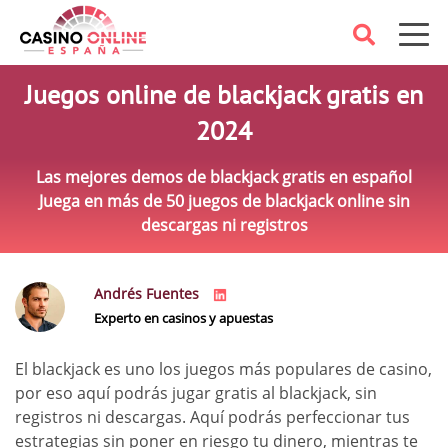
Juegos online de blackjack gratis en
2024
Las mejores demos de blackjack gratis en español
Juega en más de 50 juegos de blackjack online sin
descargas ni registros
Andrés Fuentes
Experto en casinos y apuestas
El blackjack es uno los juegos más populares de casino,
por eso aquí podrás jugar gratis al blackjack, sin
registros ni descargas. Aquí podrás perfeccionar tus
estrategias sin poner en riesgo tu dinero, mientras te