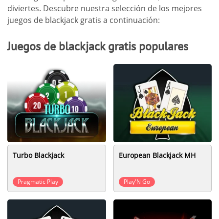
diviertes. Descubre nuestra selección de los mejores
juegos de blackjack gratis a continuación:
Juegos de blackjack gratis populares
PROBAR JUEGO
PROBAR JUEGO
Turbo Blackjack
European Blackjack MH
Pragmatic Play
Play'N Go