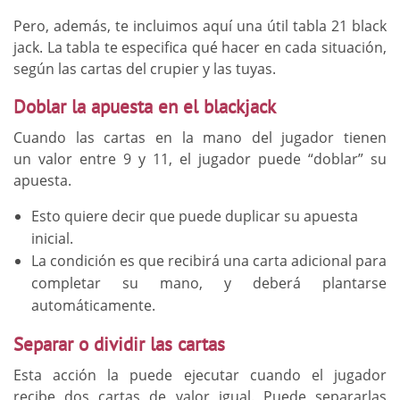
Pero, además, te incluimos aquí una útil tabla 21 black
jack. La tabla te especifica qué hacer en cada situación,
según las cartas del crupier y las tuyas.
Doblar la apuesta en el blackjack
Cuando las cartas en la mano del jugador tienen
un valor entre 9 y 11, el jugador puede “doblar” su
apuesta.
Esto quiere decir que puede duplicar su apuesta
inicial.
La condición es que recibirá una carta adicional para
completar su mano, y deberá plantarse
automáticamente.
Separar o dividir las cartas
Esta acción la puede ejecutar cuando el jugador
recibe dos cartas de valor igual. Puede separarlas