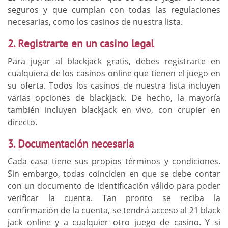
seguros y que cumplan con todas las regulaciones
necesarias, como los casinos de nuestra lista.
2. Registrarte en un casino legal
Para jugar al blackjack gratis, debes registrarte en
cualquiera de los casinos online que tienen el juego en
su oferta. Todos los casinos de nuestra lista incluyen
varias opciones de blackjack. De hecho, la mayoría
también incluyen blackjack en vivo, con crupier en
directo.
3. Documentación necesaria
Cada casa tiene sus propios términos y condiciones.
Sin embargo, todas coinciden en que se debe contar
con un documento de identificación válido para poder
verificar la cuenta. Tan pronto se reciba la
confirmación de la cuenta, se tendrá acceso al 21 black
jack online y a cualquier otro juego de casino. Y si