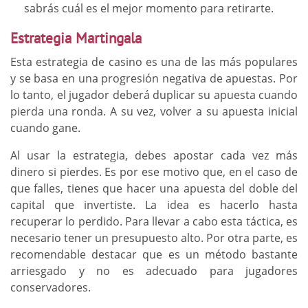
sabrás cuál es el mejor momento para retirarte.
Estrategia Martingala
Esta estrategia de casino es una de las más populares
y se basa en una progresión negativa de apuestas. Por
lo tanto, el jugador deberá duplicar su apuesta cuando
pierda una ronda. A su vez, volver a su apuesta inicial
cuando gane.
Al usar la estrategia, debes apostar cada vez más
dinero si pierdes. Es por ese motivo que, en el caso de
que falles, tienes que hacer una apuesta del doble del
capital que invertiste. La idea es hacerlo hasta
recuperar lo perdido. Para llevar a cabo esta táctica, es
necesario tener un presupuesto alto. Por otra parte, es
recomendable destacar que es un método bastante
arriesgado y no es adecuado para jugadores
conservadores.