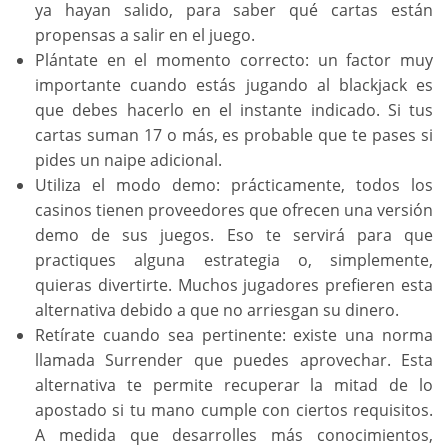
ya hayan salido, para saber qué cartas están
propensas a salir en el juego.
Plántate en el momento correcto: un factor muy
importante cuando estás jugando al blackjack es
que debes hacerlo en el instante indicado. Si tus
cartas suman 17 o más, es probable que te pases si
pides un naipe adicional.
Utiliza el modo demo: prácticamente, todos los
casinos tienen proveedores que ofrecen una versión
demo de sus juegos. Eso te servirá para que
practiques alguna estrategia o, simplemente,
quieras divertirte. Muchos jugadores prefieren esta
alternativa debido a que no arriesgan su dinero.
Retírate cuando sea pertinente: existe una norma
llamada Surrender que puedes aprovechar. Esta
alternativa te permite recuperar la mitad de lo
apostado si tu mano cumple con ciertos requisitos.
A medida que desarrolles más conocimientos,