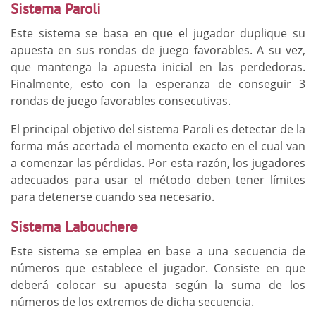
Sistema Paroli
Este sistema se basa en que el jugador duplique su
apuesta en sus rondas de juego favorables. A su vez,
que mantenga la apuesta inicial en las perdedoras.
Finalmente, esto con la esperanza de conseguir 3
rondas de juego favorables consecutivas.
El principal objetivo del sistema Paroli es detectar de la
forma más acertada el momento exacto en el cual van
a comenzar las pérdidas. Por esta razón, los jugadores
adecuados para usar el método deben tener límites
para detenerse cuando sea necesario.
Sistema Labouchere
Este sistema se emplea en base a una secuencia de
números que establece el jugador. Consiste en que
deberá colocar su apuesta según la suma de los
números de los extremos de dicha secuencia.