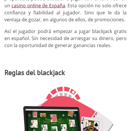
un
casino online de España
. Esta opción no solo ofrece
confianza y fiabilidad al jugador. Sino que le da la
ventaja de gozar, en algunos de ellos, de promociones.
Así el jugador podrá empezar a jugar blackjack gratis
en español. Sin necesidad de arriesgar su dinero, pero
con la oportunidad de generar ganancias reales.
Reglas del blackjack