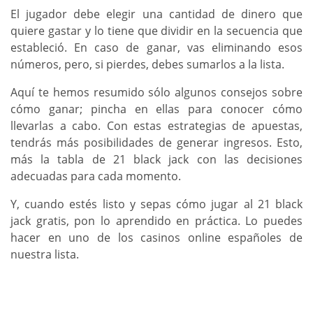
El jugador debe elegir una cantidad de dinero que
quiere gastar y lo tiene que dividir en la secuencia que
estableció. En caso de ganar, vas eliminando esos
números, pero, si pierdes, debes sumarlos a la lista.
Aquí te hemos resumido sólo algunos consejos sobre
cómo ganar; pincha en ellas para conocer cómo
llevarlas a cabo. Con estas estrategias de apuestas,
tendrás más posibilidades de generar ingresos. Esto,
más la tabla de 21 black jack con las decisiones
adecuadas para cada momento.
Y, cuando estés listo y sepas cómo jugar al 21 black
jack gratis, pon lo aprendido en práctica. Lo puedes
hacer en uno de los casinos online españoles de
nuestra lista.