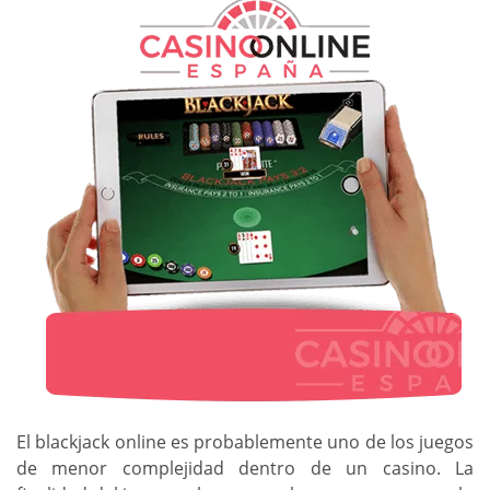
El blackjack online es probablemente uno de los juegos
de menor complejidad dentro de un casino. La