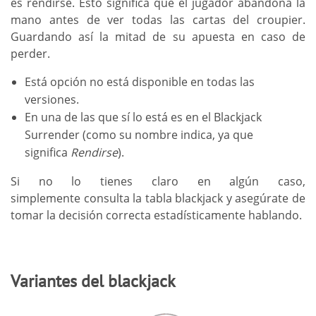
es rendirse. Esto significa que el jugador abandona la
mano antes de ver todas las cartas del croupier.
Guardando así la mitad de su apuesta en caso de
perder.
Está opción no está disponible en todas las
versiones.
En una de las que sí lo está es en el Blackjack
Surrender (como su nombre indica, ya que
significa
Rendirse
).
Si no lo tienes claro en algún caso,
simplemente consulta la tabla blackjack y asegúrate de
tomar la decisión correcta estadísticamente hablando.
Variantes del blackjack