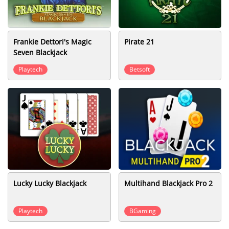
PROBAR JUEGO
PROBAR JUEGO
Frankie Dettori's Magic
Pirate 21
Seven Blackjack
Playtech
Betsoft
PROBAR JUEGO
PROBAR JUEGO
Lucky Lucky Blackjack
Multihand Blackjack Pro 2
Playtech
BGaming