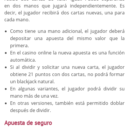
en dos manos que jugará independientemente. Es
decir, el jugador recibirá dos cartas nuevas, una para
cada mano.
Como tiene una mano adicional, el jugador deberá
depositar una apuesta del mismo valor que la
primera.
En el casino online la nueva apuesta es una función
automática.
Si al dividir y solicitar una nueva carta, el jugador
obtiene 21 puntos con dos cartas, no podrá formar
un blackjack natural.
En algunas variantes, el jugador podrá dividir su
mano más de una vez.
En otras versiones, también está permitido doblar
después de dividir.
Apuesta de seguro