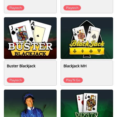
Playtech
Playtech
PROBAR JUEGO
PROBAR JUEGO
Buster Blackjack
BlackJack MH
Playtech
Play'N Go