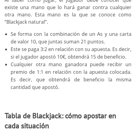
Al saber cómo jugar, el jugador debe conocer que
existe una mano que lo hará ganar contra cualquier
otra mano. Esta mano es la que se conoce como
“Blackjack natural”.
Se forma con la combinación de un As y una carta
de valor 10, que juntas suman 21 puntos.
Este se paga 3:2 en relación con su apuesta. Es decir,
si el jugador apostó 10€, obtendrá 15 de beneficio.
Cualquier otra mano ganadora puede recibir un
premio de 1:1 en relación con la apuesta colocada.
Es decir, que obtendrá de beneficio la misma
cantidad que apostó.
Tabla de Blackjack: cómo apostar en
cada situación