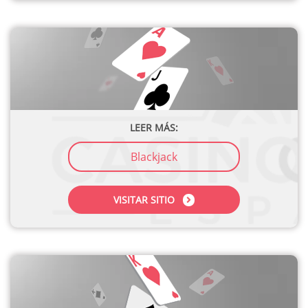
LEER MÁS:
Blackjack
VISITAR SITIO