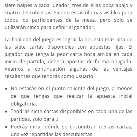
siete naipes a cada jugador, tres de ellas boca abajo y
cuatro descubiertas. Siendo estas últimas visibles para
todos los participantes de la mesa, pero solo se
utilizarán cinco para definir al ganador.
La finalidad del juego es lograr la apuesta más alta de
las siete cartas disponibles con apuestas fijas. El
jugador que tenga la peor carta boca arriba en cada
inicio de partida, deberá apostar de forma obligada.
Veamos a continuación algunas de las ventajas
resaltantes que tendrás como usuario.
No estarás en el punto caliente del juego, a menos
de que tengas que realizar la apuesta inicial
obligatoria.
Tendrás siete cartas disponibles en cada una de las
partidas, solo para ti.
Podrás mirar dónde se encuentran ciertas cartas,
una vez repartidas las descubiertas.