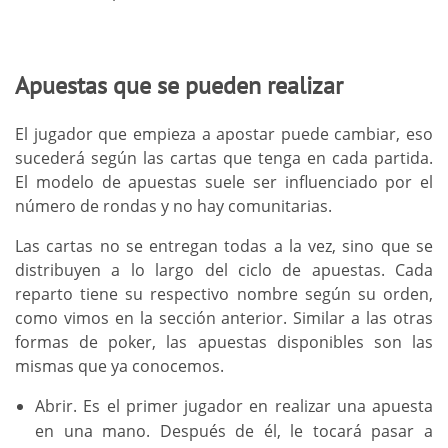
Apuestas que se pueden realizar
El jugador que empieza a apostar puede cambiar, eso
sucederá según las cartas que tenga en cada partida.
El modelo de apuestas suele ser influenciado por el
número de rondas y no hay comunitarias.
Las cartas no se entregan todas a la vez, sino que se
distribuyen a lo largo del ciclo de apuestas. Cada
reparto tiene su respectivo nombre según su orden,
como vimos en la sección anterior. Similar a las otras
formas de poker, las apuestas disponibles son las
mismas que ya conocemos.
Abrir. Es el primer jugador en realizar una apuesta
en una mano. Después de él, le tocará pasar a