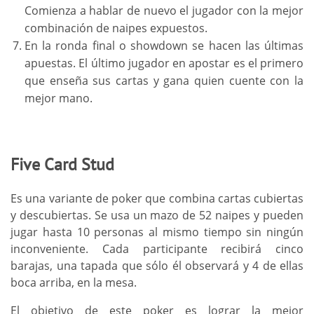
Comienza a hablar de nuevo el jugador con la mejor
combinación de naipes expuestos.
En la ronda final o showdown se hacen las últimas
apuestas. El último jugador en apostar es el primero
que enseña sus cartas y gana quien cuente con la
mejor mano.
Five Card Stud
Es una variante de poker que combina cartas cubiertas
y descubiertas. Se usa un mazo de 52 naipes y pueden
jugar hasta 10 personas al mismo tiempo sin ningún
inconveniente. Cada participante recibirá cinco
barajas, una tapada que sólo él observará y 4 de ellas
boca arriba, en la mesa.
El objetivo de este poker es lograr la mejor