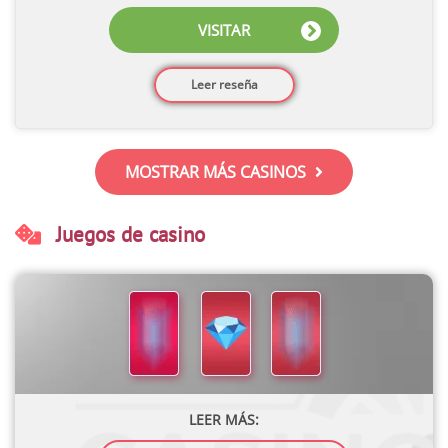
VISITAR
Leer reseña
MOSTRAR MÁS CASINOS
Juegos de casino
LEER MÁS: