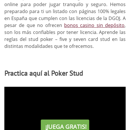
online para poder jugar tranquilo y seguro. Hemos
preparado para ti un listado con páginas 100% legales
en España que cumplen con las licencias de la DGOJ. A
pesar de que no ofrecen
bonos casino sin depósito
,
son los más confiables por tener licencia. Aprende las
reglas del stud poker – five y seven card stud en las
distintas modalidades que te ofrecemos.
Practica aquí al Poker Stud
¡JUEGA GRATIS!