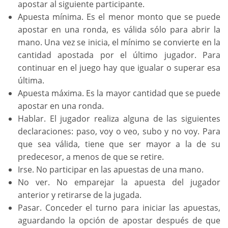
apostar al siguiente participante.
Apuesta mínima. Es el menor monto que se puede
apostar en una ronda, es válida sólo para abrir la
mano. Una vez se inicia, el mínimo se convierte en la
cantidad apostada por el último jugador. Para
continuar en el juego hay que igualar o superar esa
última.
Apuesta máxima. Es la mayor cantidad que se puede
apostar en una ronda.
Hablar. El jugador realiza alguna de las siguientes
declaraciones: paso, voy o veo, subo y no voy. Para
que sea válida, tiene que ser mayor a la de su
predecesor, a menos de que se retire.
Irse. No participar en las apuestas de una mano.
No ver. No emparejar la apuesta del jugador
anterior y retirarse de la jugada.
Pasar. Conceder el turno para iniciar las apuestas,
aguardando la opción de apostar después de que