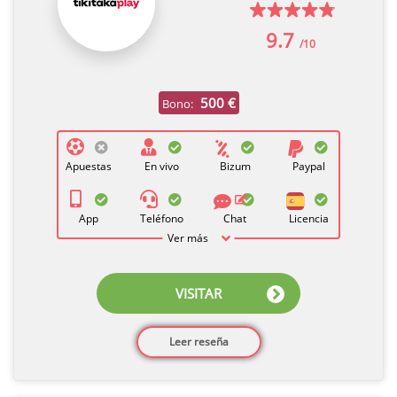
9.7
/10
500 €
Bono:
Apuestas
En vivo
Bizum
Paypal
App
Teléfono
Chat
Licencia
Ver más
VISITAR
Leer reseña