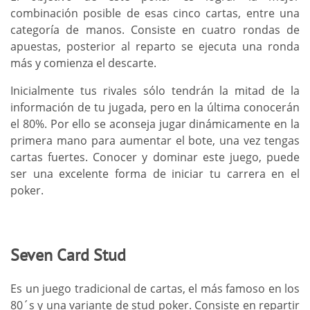
combinación posible de esas cinco cartas, entre una
categoría de manos. Consiste en cuatro rondas de
apuestas, posterior al reparto se ejecuta una ronda
más y comienza el descarte.
Inicialmente tus rivales sólo tendrán la mitad de la
información de tu jugada, pero en la última conocerán
el 80%. Por ello se aconseja jugar dinámicamente en la
primera mano para aumentar el bote, una vez tengas
cartas fuertes. Conocer y dominar este juego, puede
ser una excelente forma de iniciar tu carrera en el
poker.
Seven Card Stud
Es un juego tradicional de cartas, el más famoso en los
80´s y una variante de stud poker. Consiste en repartir