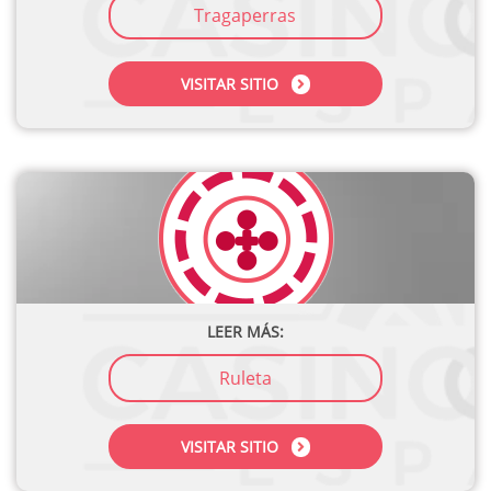
Tragaperras
VISITAR SITIO
LEER MÁS:
Ruleta
VISITAR SITIO