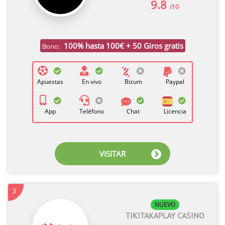
9.8
/10
100% hasta 100€ + 50 Giros gratis
Bono:
Apuestas
En vivo
Bizum
Paypal
App
Teléfono
Chat
Licencia
VISITAR
3
NUEVO
TIKITAKAPLAY CASINO